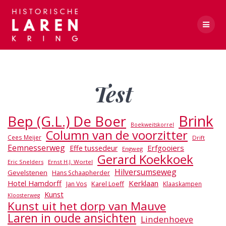
Skip
to
content
Test
Test
Brink
Bep (G.L.) De Boer
Boekweitskorrel
Column van de voorzitter
Cees Meijer
Drift
Eemnesserweg
Erfgooiers
Effe tussedeur
Engweg
Gerard Koekkoek
Eric Snelders
Ernst H.J. Wortel
Hilversumseweg
Gevelstenen
Hans Schaapherder
Hotel Hamdorff
Kerklaan
Karel Loeff
Jan Vos
Klaaskampen
Kunst
Kloosterweg
Kunst uit het dorp van Mauve
Laren in oude ansichten
Lindenhoeve