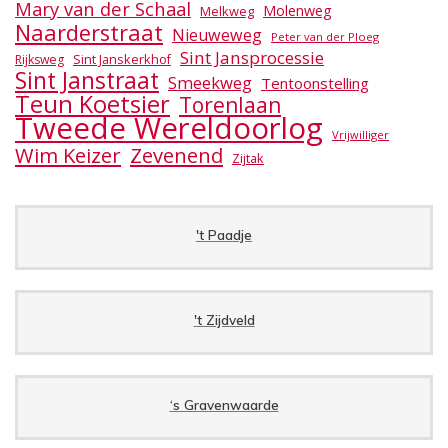
Mary van der Schaal
Molenweg
Melkweg
Naarderstraat
Nieuweweg
Peter van der Ploeg
Sint Jansprocessie
Sint Janskerkhof
Rijksweg
Sint Janstraat
Smeekweg
Tentoonstelling
Teun Koetsier
Torenlaan
Tweede Wereldoorlog
Vrijwilliger
Wim Keizer
Zevenend
Zijtak
't Paadje
't Zijdveld
‘s Gravenwaarde