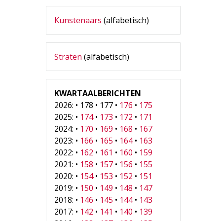
Kunstenaars
(alfabetisch)
Straten
(alfabetisch)
KWARTAALBERICHTEN
2026: • 178 • 177 •
176
•
175
2025: •
174
•
173
•
172
•
171
2024: •
170
•
169
•
168
•
167
2023: •
166
•
165
•
164
•
163
2022: •
162
•
161
•
160
•
159
2021: •
158
•
157
•
156
•
155
2020: •
154
•
153
•
152
•
151
2019: •
150
•
149
•
148
•
147
2018: •
146
•
145
•
144
•
143
2017: •
142
•
141
•
140
•
139