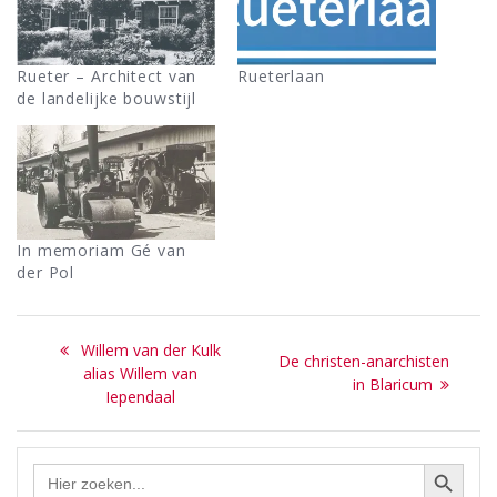
Rueter – Architect van
Rueterlaan
de landelijke bouwstijl
In memoriam Gé van
der Pol
Bericht
Previous
Willem van der Kulk
Next
De christen-anarchisten
navigatie
post:
alias Willem van
post:
in Blaricum
Iependaal
Zoekknop
Zoek
naar: