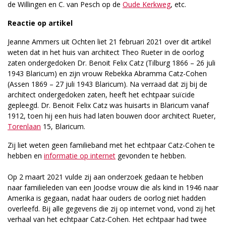
de Willingen en C. van Pesch op de
Oude Kerkweg
, etc.
Reactie op artikel
Jeanne Ammers uit Ochten liet 21 februari 2021 over dit artikel
weten dat in het huis van architect Theo Rueter in de oorlog
zaten ondergedoken Dr. Benoit Felix Catz (Tilburg 1866 – 26 juli
1943 Blaricum) en zijn vrouw Rebekka Abramma Catz-Cohen
(Assen 1869 – 27 juli 1943 Blaricum). Na verraad dat zij bij de
architect ondergedoken zaten, heeft het echtpaar suïcide
gepleegd. Dr. Benoit Felix Catz was huisarts in Blaricum vanaf
1912, toen hij een huis had laten bouwen door architect Rueter,
Torenlaan
15, Blaricum.
Zij liet weten geen familieband met het echtpaar Catz-Cohen te
hebben en
informatie op internet
gevonden te hebben.
Op 2 maart 2021 vulde zij aan onderzoek gedaan te hebben
naar familieleden van een Joodse vrouw die als kind in 1946 naar
Amerika is gegaan, nadat haar ouders de oorlog niet hadden
overleefd. Bij alle gegevens die zij op internet vond, vond zij het
verhaal van het echtpaar Catz-Cohen. Het echtpaar had twee