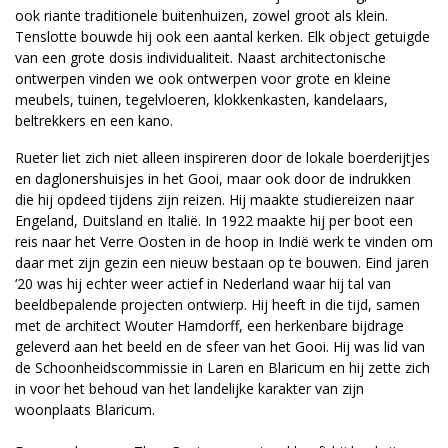
ook riante traditionele buitenhuizen, zowel groot als klein.
Tenslotte bouwde hij ook een aantal kerken. Elk object getuigde
van een grote dosis individualiteit. Naast architectonische
ontwerpen vinden we ook ontwerpen voor grote en kleine
meubels, tuinen, tegelvloeren, klokkenkasten, kandelaars,
beltrekkers en een kano.
Rueter liet zich niet alleen inspireren door de lokale boerderijtjes
en daglonershuisjes in het Gooi, maar ook door de indrukken
die hij opdeed tijdens zijn reizen. Hij maakte studiereizen naar
Engeland, Duitsland en Italië. In 1922 maakte hij per boot een
reis naar het Verre Oosten in de hoop in Indië werk te vinden om
daar met zijn gezin een nieuw bestaan op te bouwen. Eind jaren
‘20 was hij echter weer actief in Nederland waar hij tal van
beeldbepalende projecten ontwierp. Hij heeft in die tijd, samen
met de architect Wouter Hamdorff, een herkenbare bijdrage
geleverd aan het beeld en de sfeer van het Gooi. Hij was lid van
de Schoonheidscommissie in Laren en Blaricum en hij zette zich
in voor het behoud van het landelijke karakter van zijn
woonplaats Blaricum.