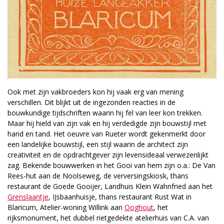
Ook met zijn vakbroeders kon hij vaak erg van mening
verschillen. Dit blijkt uit de ingezonden reacties in de
bouwkundige tijdschriften waarin hij fel van leer kon trekken.
Maar hij hield van zijn vak en hij verdedigde zijn bouwstijl met
hand en tand. Het oeuvre van Rueter wordt gekenmerkt door
een landelijke bouwstijl, een stijl waarin de architect zijn
creativiteit en de opdrachtgever zijn levensideaal verwezenlijkt
zag. Bekende bouwwerken in het Gooi van hem zijn o.a.: De Van
Rees-hut aan de Noolseweg, de verversingskiosk, thans
restaurant de Goede Gooijer, Landhuis Klein Wahnfried aan het
Grenslaantje
, IJsbaanhuisje, thans restaurant Rust Wat in
Blaricum, Atelier­-woning Willink aan
Ooghout
, het
rijksmonument, het dubbel rietgedekte atelierhuis van C.A. van