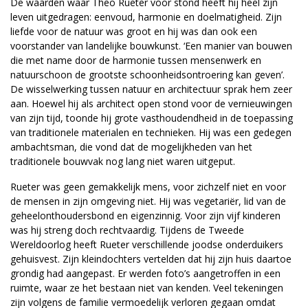
De waarden waar Theo Rueter voor stond heeft hij heel zijn
leven uitgedragen: eenvoud, harmonie en doelmatigheid. Zijn
liefde voor de natuur was groot en hij was dan ook een
voorstander van landelijke bouwkunst. ‘Een manier van bouwen
die met name door de harmonie tussen mensenwerk en
natuurschoon de grootste schoonheidsontroering kan geven’.
De wisselwerking tussen natuur en architectuur sprak hem zeer
aan. Hoewel hij als architect open stond voor de vernieuwingen
van zijn tijd, toonde hij grote vasthoudendheid in de toepassing
van traditionele materialen en technieken. Hij was een gedegen
ambachtsman, die vond dat de mogelijkheden van het
traditionele bouwvak nog lang niet waren uitgeput.
Rueter was geen gemakkelijk mens, voor zichzelf niet en voor
de mensen in zijn omgeving niet. Hij was vegetariër, lid van de
geheelonthoudersbond en eigenzinnig. Voor zijn vijf kinderen
was hij streng doch rechtvaardig. Tijdens de Tweede
Wereldoorlog heeft Rueter verschillende joodse onderduikers
gehuisvest. Zijn kleindochters vertelden dat hij zijn huis daartoe
grondig had aangepast. Er werden foto’s aangetroffen in een
ruimte, waar ze het bestaan niet van kenden. Veel tekeningen
zijn volgens de familie vermoedelijk verloren gegaan omdat