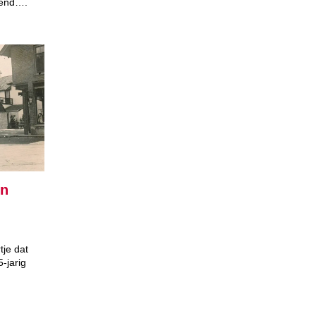
kend….
en
tje dat
-jarig