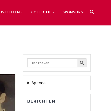
Zoek
TIVITEITEN
COLLECTIE
SPONSORS
naar:
Zoekkno
Zoekknop
Zoek
naar:
Agenda
BERICHTEN