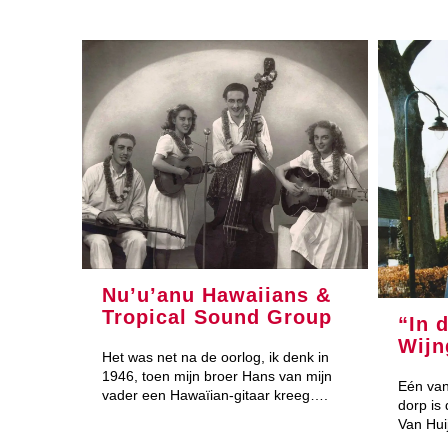
Nu’u’anu Hawaiians &
Tropical Sound Group
“In 
Wijn
Het was net na de oorlog, ik denk in
1946, toen mijn broer Hans van mijn
Eén van
vader een Hawaïian-gitaar kreeg….
dorp is
Van Hui