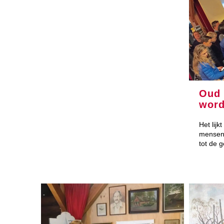
Oud 
wor
Het lijk
mensen 
tot de 