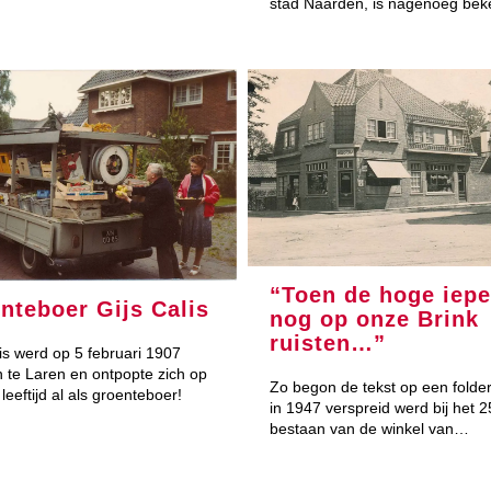
stad Naarden, is nagenoeg be
“Toen de hoge iep
nteboer Gijs Calis
nog op onze Brink
ruisten…”
lis werd op 5 februari 1907
 te Laren en ontpopte zich op
Zo begon de tekst op een folder
 leeftijd al als groenteboer!
in 1947 verspreid werd bij het 25
bestaan van de winkel van…