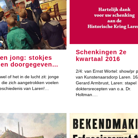
Schenkingen 2e
en jong: stokjes
kwartaal 2016
den doorgegeven…
2/4: van Ernst Wortel: show/pr 
t wel of het in de lucht zit: jonge
van Kunstenaarsdorp Laren. 16
die zich aangetrokken voelen
Gerard Armbrust, Laren: stapel
geschiedenis van Laren!…
doktersrecepten van o.a. Dr.
Holtman….