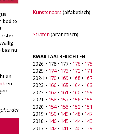
Kunstenaars
(alfabetisch)
gus
n bod te
U
Straten
(alfabetisch)
onster
vallig
e bas nu
KWARTAALBERICHTEN
2026: • 178 • 177 •
176
•
175
2025: •
174
•
173
•
172
•
171
cht en
2024: •
170
•
169
•
168
•
167
ink
en
2023: •
166
•
165
•
164
•
163
agen
2022: •
162
•
161
•
160
•
159
2021: •
158
•
157
•
156
•
155
2020: •
154
•
153
•
152
•
151
apherder
2019: •
150
•
149
•
148
•
147
2018: •
146
•
145
•
144
•
143
2017: •
142
•
141
•
140
•
139