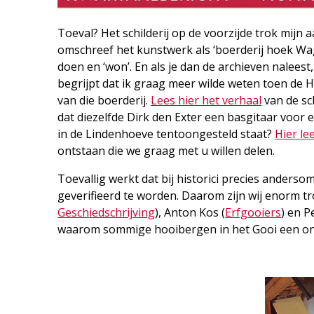
Toeval? Het schilderij op de voorzijde trok mijn 
omschreef het kunstwerk als ‘boerderij hoek Wag
doen en ‘won’. En als je dan de archieven naleest,
begrijpt dat ik graag meer wilde weten toen de
van die boerderij.
Lees hier het verhaal
van de sch
dat diezelfde Dirk den Exter een basgitaar voor
in de Lindenhoeve tentoongesteld staat?
Hier le
ontstaan die we graag met u willen delen.
Toevallig werkt dat bij historici precies andersom
geverifieerd te worden. Daarom zijn wij enorm t
Geschiedschrijving
), Anton Kos (
Erfgooiers
) en P
waarom sommige hooibergen in het Gooi een o