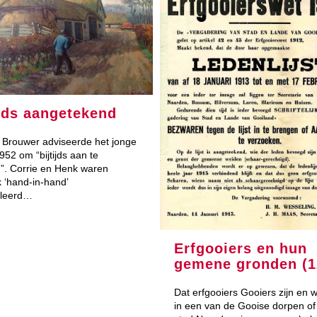
ijds aangetekend
 Brouwer adviseerde het jonge
1952 om “bijtijds aan te
”. Corrie en Henk waren
k ‘hand-in-hand’
aleerd…
Erfgooiers en hun
gemene gronden (1
Dat erfgooiers Gooiers zijn en
in een van de Gooise dorpen of