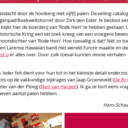
aandacht door de hooiberg met vijf(!) palen. De veiling-catalo
enpad/Boekweitskorrel’ door Dirk den Exter. Ik besloot ee
 blijkt hier de boerderij van ‘Rode Hein’ te hebben gestaan. 
 Historische Kring een verzoek kreeg van een vroegere bewo
oondochter van ‘Rode Hein’. Hoe toevallig is dat? Nét zo toe
 een Larense Hawaiian band met wereld-furore maakte en di
est u
er alles over. Door zulk toeval kunnen mooie verhalen
. Ieder feit dient voor hun tot in het kleinste detail onderzo
rots op de vakkundige bijdrages van Jaap Groeneveld (
De Br
eter van der Ploeg (
Nico van Harpen
). Ik ga ze toch eens vr
neven aantal palen hebben…
Hans Scha