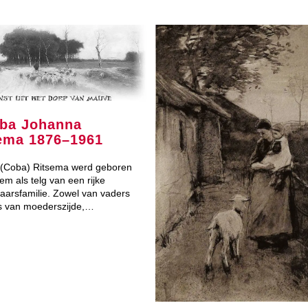
ba Johanna
ema 1876–1961
(Coba) Ritsema werd geboren
em als telg van een rijke
aarsfamilie. Zowel van vaders
ls van moederszijde,…