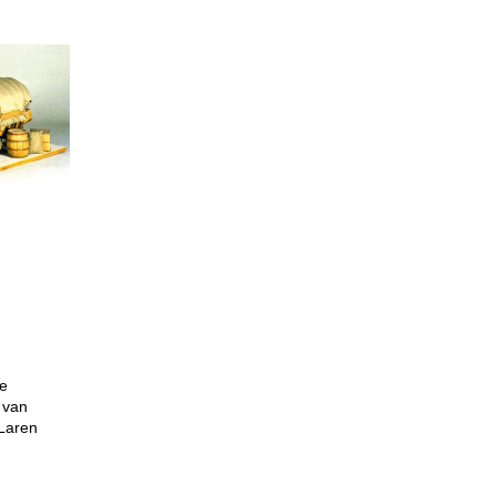
de
 van
 Laren