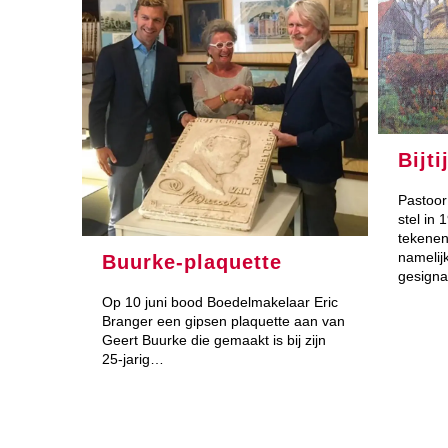
Bijt
Pastoor
stel in 
tekenen
namelij
Buurke-plaquette
gesign
Op 10 juni bood Boedelmakelaar Eric
Branger een gipsen plaquette aan van
Geert Buurke die gemaakt is bij zijn
25-jarig…