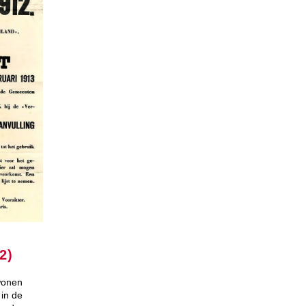
2)
 wonen
 in de