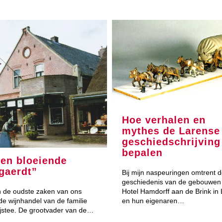
Hoe verhalen en
mythes de Larense
geschiedschrijving
bepalen
den bloeiende
gaerdt”
Bij mijn naspeuringen omtrent 
geschiedenis van de gebouwen
Hotel Hamdorff aan de Brink in
 de oudste zaken van ons
en hun eigenaren…
 de wijnhandel van de familie
jstee. De grootvader van de…