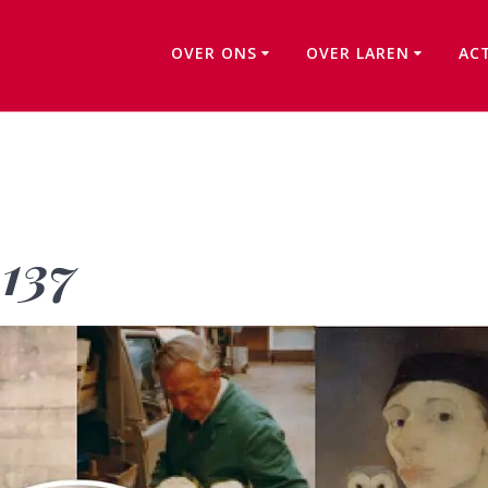
OVER ONS
OVER LAREN
AC
Kwartaalbericht 137
 137