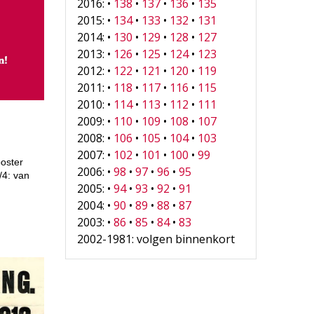
2016: •
138
•
137
•
136
•
135
2015: •
134
•
133
•
132
•
131
2014: •
130
•
129
•
128
•
127
2013: •
126
•
125
•
124
•
123
2012: •
122
•
121
•
120
•
119
2011: •
118
•
117
•
116
•
115
2010: •
114
•
113
•
112
•
111
2009: •
110
•
109
•
108
•
107
2008: •
106
•
105
•
104
•
103
2007: •
102
•
101
•
100
•
99
poster
2006: •
98
•
97
•
96
•
95
/4: van
2005: •
94
•
93
•
92
•
91
2004: •
90
•
89
•
88
•
87
2003: •
86
•
85
•
84
•
83
2002-1981: volgen binnenkort