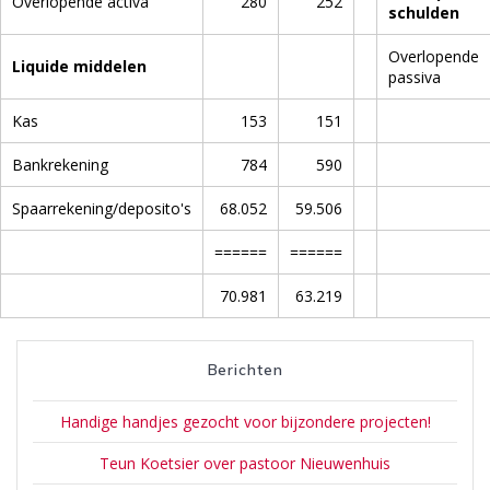
Overlopende activa
280
252
schulden
Overlopende
Liquide middelen
passiva
Kas
153
151
Bankrekening
784
590
Spaarrekening/deposito's
68.052
59.506
======
======
70.981
63.219
Berichten
Handige handjes gezocht voor bijzondere projecten!
Teun Koetsier over pastoor Nieuwenhuis