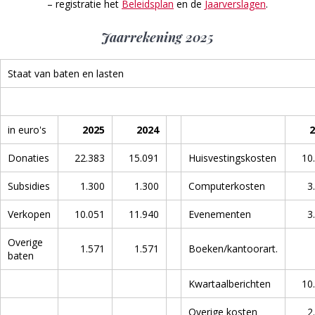
– registratie het
Beleidsplan
en de
Jaarverslagen
.
Jaarrekening 2025
Staat van baten en lasten
in euro's
2025
2024
2
Donaties
22.383
15.091
Huisvestingskosten
10
Subsidies
1.300
1.300
Computerkosten
3
Verkopen
10.051
11.940
Evenementen
3
Overige
1.571
1.571
Boeken/kantoorart.
baten
Kwartaalberichten
10
Overige kosten
2