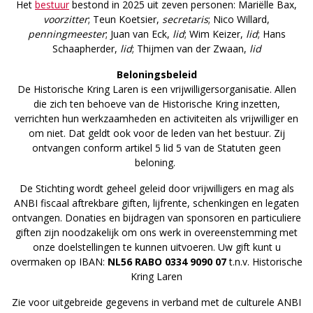
Het
bestuur
bestond in 2025 uit zeven personen: Mariëlle Bax,
voorzitter
; Teun Koetsier,
secretaris
; Nico Willard,
penningmeester
; Juan van Eck,
lid
; Wim Keizer,
lid
; Hans
Schaapherder,
lid
; Thijmen van der Zwaan,
lid
Beloningsbeleid
De Historische Kring Laren is een vrijwilligersorganisatie. Allen
die zich ten behoeve van de Historische Kring inzetten,
verrichten hun werkzaamheden en activiteiten als vrijwilliger en
om niet. Dat geldt ook voor de leden van het bestuur. Zij
ontvangen conform artikel 5 lid 5 van de Statuten geen
beloning.
De Stichting wordt geheel geleid door vrijwilligers en mag als
ANBI fiscaal aftrekbare giften, lijfrente, schenkingen en legaten
ontvangen. Donaties en bijdragen van sponsoren en particuliere
giften zijn noodzakelijk om ons werk in overeenstemming met
onze doelstellingen te kunnen uitvoeren. Uw gift kunt u
overmaken op IBAN:
NL56 RABO 0334 9090 07
t.n.v. Historische
Kring Laren
Zie voor uitgebreide gegevens in verband met de culturele ANBI