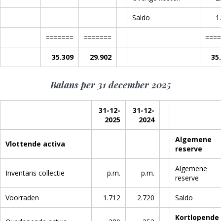
Saldo
1
=======
=======
====
35.309
29.902
35
Balans per 31 december 2025
31-12-
31-12-
2025
2024
Algemene
Vlottende activa
reserve
Algemene
Inventaris collectie
p.m.
p.m.
reserve
Voorraden
1.712
2.720
Saldo
Kortlopende