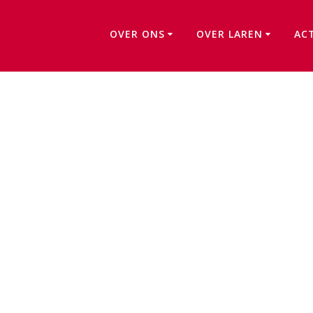
OVER ONS
OVER LAREN
AC
Agenda