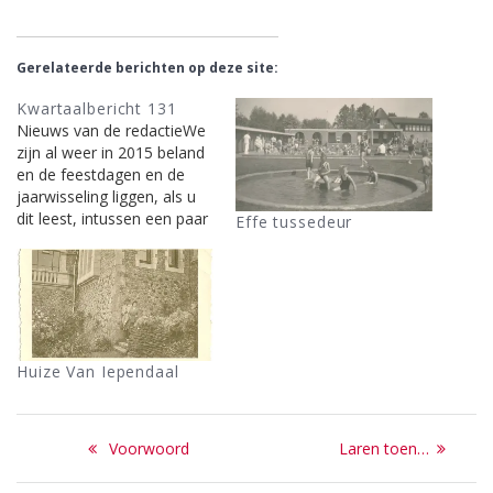
Gerelateerde berichten op deze site:
Kwartaalbericht 131
Nieuws van de redactieWe
zijn al weer in 2015 beland
en de feestdagen en de
jaarwisseling liggen, als u
dit leest, intussen een paar
Effe tussedeur
weken achter u. De
redactie heeft een nieuw lid
mogen verwelkomen, Wim
Keizer. Hij zal zich in het
volgende nummer zelf
voorstellen. Maar hij is
Huize Van Iependaal
meer dan…
Bericht
Previous
Next
Voorwoord
Laren toen…
navigatie
post:
post: