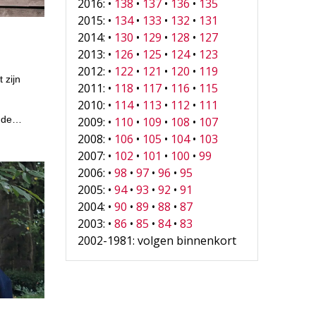
2016: •
138
•
137
•
136
•
135
2015: •
134
•
133
•
132
•
131
2014: •
130
•
129
•
128
•
127
2013: •
126
•
125
•
124
•
123
2012: •
122
•
121
•
120
•
119
 zijn
2011: •
118
•
117
•
116
•
115
2010: •
114
•
113
•
112
•
111
r de…
2009: •
110
•
109
•
108
•
107
2008: •
106
•
105
•
104
•
103
2007: •
102
•
101
•
100
•
99
2006: •
98
•
97
•
96
•
95
2005: •
94
•
93
•
92
•
91
2004: •
90
•
89
•
88
•
87
2003: •
86
•
85
•
84
•
83
2002-1981: volgen binnenkort