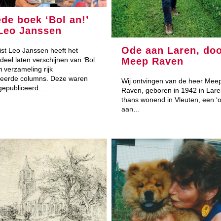
de boek ‘Bol an!’
Leo Janssen
Ode aan Laren, do
st Leo Janssen heeft het
Meep Raven
deel laten verschijnen van ‘Bol
n verzameling rijk
treerde columns. Deze waren
Wij ontvingen van de heer Mee
gepubliceerd…
Raven, geboren in 1942 in Lare
thans wonend in Vleuten, een ‘
aan…