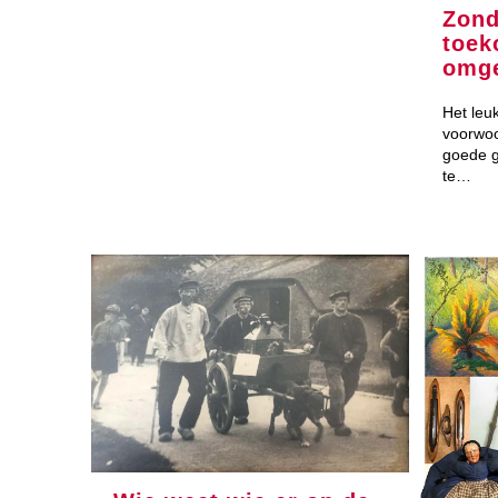
Zond
toek
omg
Het leuk
voorwoor
goede g
te…