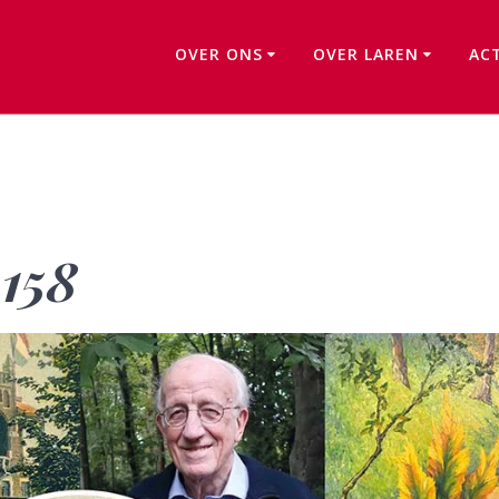
OVER ONS
OVER LAREN
AC
Kwartaalbericht 158
 158