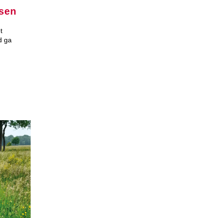
sen
t
d ga