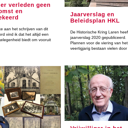
er verleden geen
omst en
Jaarverslag en
ekeerd
Beleidsplan HKL
e aan het schrijven van dit
De Historische Kring Laren heeft
d vind ik dat het altijd een
jaarverslag 2020 gepubliceerd.
elegenheid biedt om vooruit
Plannen voor de viering van het
veertigjarig bestaan vielen doo