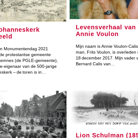
Levensverhaal van
ohanneskerk
Annie Voulon
eeld
Mijn naam is Annie Voulon-Calis
n Monumentendag 2021
man, Frits Voulon, is overleden
de protestantse gemeente
18 december 2017. Mijn vader 
Eemnes (de PGLE-gemeente),
Bernard Calis van…
e-eigenaar van de 500-jarige
skerk – de toren is in…
Lion Schulman (18