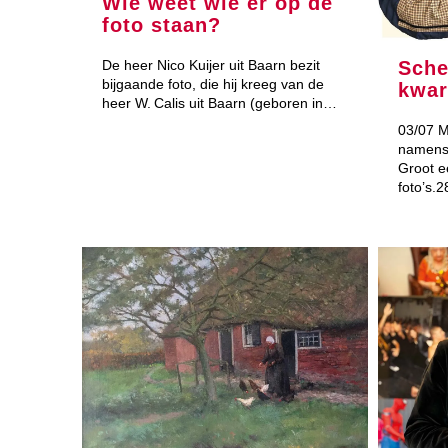
Wie weet wie er op de
foto staan?
De heer Nico Kuijer uit Baarn bezit
Sche
bijgaande foto, die hij kreeg van de
kwar
heer W. Calis uit Baarn (geboren in…
03/07 M
namens 
Groot e
foto’s.