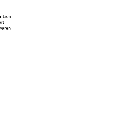
r Lion
rt
 waren