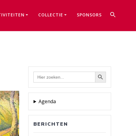
Zoek
TIVITEITEN
COLLECTIE
SPONSORS
naar:
Zoekkno
Zoekknop
Zoek
naar:
Agenda
BERICHTEN