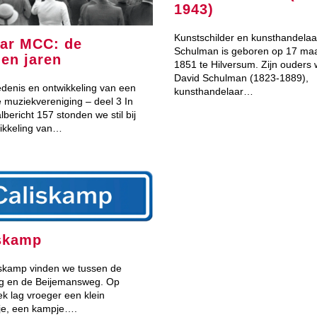
1943)
Kunstschilder en kunsthandelaa
aar MCC: de
Schulman is geboren op 17 maa
en jaren
1851 te Hilversum. Zijn ouders
David Schulman (1823-1889),
denis en ontwikkeling van een
kunsthandelaar…
 muziekvereniging – deel 3 In
bericht 157 stonden we stil bij
ikkeling van…
skamp
skamp vinden we tussen de
g en de Beijemansweg. Op
ek lag vroeger een klein
je, een kampje….