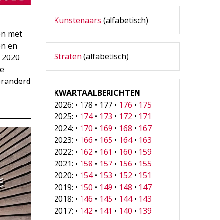
Kunstenaars
(alfabetisch)
 en met
en en
Straten
(alfabetisch)
n 2020
ie
eranderd
KWARTAALBERICHTEN
2026: • 178 • 177 •
176
•
175
2025: •
174
•
173
•
172
•
171
2024: •
170
•
169
•
168
•
167
2023: •
166
•
165
•
164
•
163
2022: •
162
•
161
•
160
•
159
2021: •
158
•
157
•
156
•
155
2020: •
154
•
153
•
152
•
151
2019: •
150
•
149
•
148
•
147
2018: •
146
•
145
•
144
•
143
2017: •
142
•
141
•
140
•
139