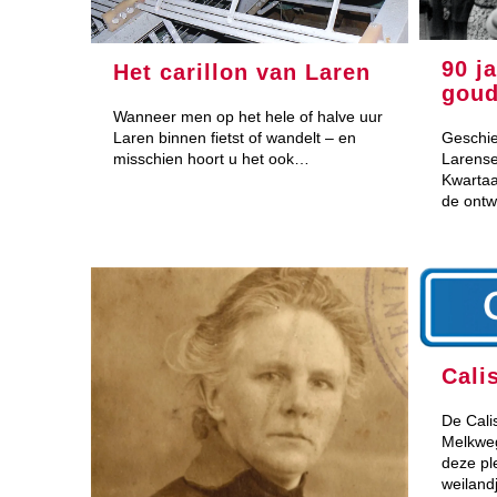
90 j
Het carillon van Laren
goud
Wanneer men op het hele of halve uur
Laren binnen fietst of wandelt – en
Geschie
misschien hoort u het ook…
Larense
Kwartaal
de ontw
Cali
De Cali
Melkwe
deze pl
weiland