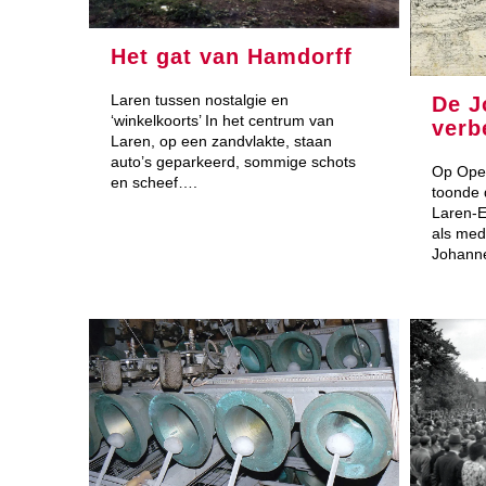
Het gat van Hamdorff
Laren tussen nostalgie en
De J
‘winkelkoorts’ In het centrum van
verb
Laren, op een zandvlakte, staan
auto’s geparkeerd, sommige schots
Op Ope
en scheef….
toonde 
Laren-
als med
Johanne