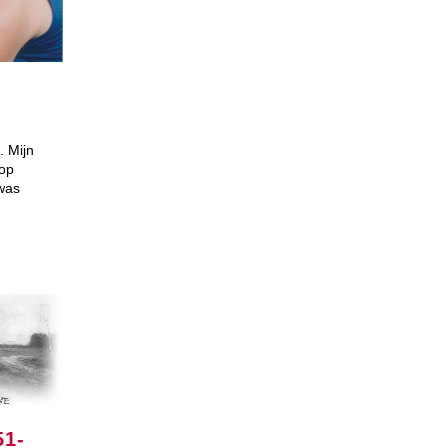
. Mijn
 op
was
51-