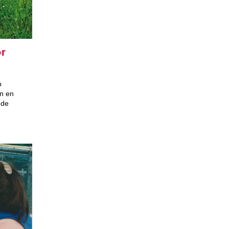
or
p
n en
ode