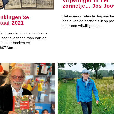
Vrijwilliger in het
zonnetje… Jos Joo
Het is een stralende dag aan he
nkingen 3e
begin van de herfst als ik op pa
taal 2021
naar een vrijwilliger die…
w. Joke de Groot schonk ons
haar overleden man Bart de
en paar boeken en
28/07 Van…