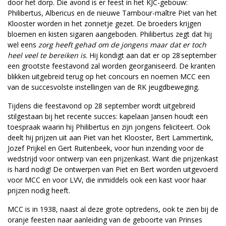
door het dorp. Die avond is er feest in het KJC-gebouw:
Philibertus, Albericus en de nieuwe Tambour-maître Piet van het
Klooster worden in het zonnetje gezet. De broeders krijgen
bloemen en kisten sigaren aangeboden. Philibertus zegt dat hij
wel eens
zorg heeft gehad om de jongens maar dat er toch
heel veel te bereiken is
. Hij kondigt aan dat er op 28 september
een grootste feestavond zal worden georganiseerd. De kranten
blikken uitgebreid terug op het concours en noemen MCC een
van de succesvolste instellingen van de RK jeugdbeweging.
Tijdens die feestavond op 28 september wordt uitgebreid
stilgestaan bij het recente succes: kapelaan Jansen houdt een
toespraak waarin hij Philibertus en zijn jongens feliciteert. Ook
deelt hij prijzen uit aan Piet van het Klooster, Bert Lammertink,
Jozef Prijkel en Gert Ruitenbeek, voor hun inzending voor de
wedstrijd voor ontwerp van een prijzenkast. Want die prijzenkast
is hard nodig! De ontwerpen van Piet en Bert worden uitgevoerd
voor MCC en voor LVV, die inmiddels ook een kast voor haar
prijzen nodig heeft.
MCC is in 1938, naast al deze grote optredens, ook te zien bij de
oranje feesten naar aanleiding van de geboorte van Prinses