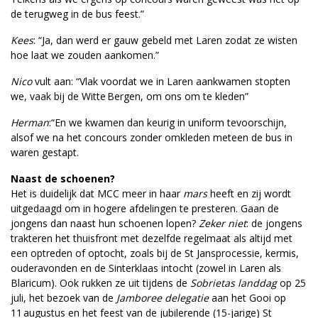
de terugweg in de bus feest.”
Kees
: “Ja, dan werd er gauw gebeld met Laren zodat ze wisten
hoe laat we zouden aankomen.”
Nico
vult aan: “Vlak voordat we in Laren aankwamen stopten
we, vaak bij de Witte Bergen, om ons om te kleden”
Herman
:“En we kwamen dan keurig in uniform tevoorschijn,
alsof we na het concours zonder omkleden meteen de bus in
waren gestapt.
Naast de schoenen?
Het is duidelijk dat MCC meer in haar
mars
heeft en zij wordt
uitgedaagd om in hogere afdelingen te presteren. Gaan de
jongens dan naast hun schoenen lopen?
Zeker niet
: de jongens
trakteren het thuisfront met dezelfde regelmaat als altijd met
een optreden of optocht, zoals bij de St Jansprocessie, kermis,
ouderavonden en de Sinterklaas intocht (zowel in Laren als
Blaricum). Ook rukken ze uit tijdens de
Sobrietas landdag
op 25
juli, het bezoek van de
Jamboree delegatie
aan het Gooi op
11 augustus en het feest van de jubilerende (15-jarige) St