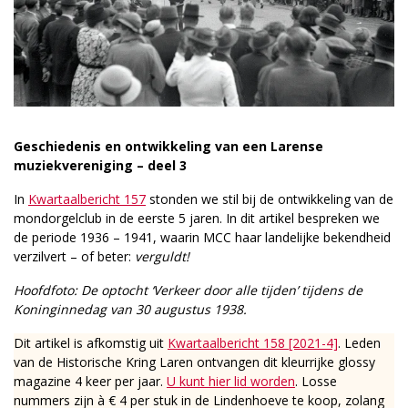
Geschiedenis en ontwikkeling van een Larense
muziekvereniging – deel 3
In
Kwartaalbericht 157
stonden we stil bij de ontwikkeling van de
mondorgelclub in de eerste 5 jaren. In dit artikel bespreken we
de periode 1936 – 1941, waarin MCC haar landelijke bekendheid
verzilvert – of beter:
verguldt!
Hoofdfoto: De optocht ‘Verkeer door alle tijden’ tijdens de
Koninginnedag van 30 augustus 1938.
Dit artikel is afkomstig uit
Kwartaalbericht 158 [2021-4]
. Leden
van de Historische Kring Laren ontvangen dit kleurrijke glossy
magazine 4 keer per jaar.
U kunt hier lid worden
. Losse
nummers zijn à € 4 per stuk in de Lindenhoeve te koop, zolang