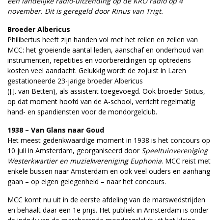
een landelijke radio-uitzending op de KRO radio op 4
november. Dit is geregeld door Rinus van Trigt.
Broeder Albericus
Philibertus heeft zijn handen vol met het reilen en zeilen van
MCC: het groeiende aantal leden, aanschaf en onderhoud van
instrumenten, repetities en voorbereidingen op optredens
kosten veel aandacht. Gelukkig wordt de zojuist in Laren
gestationeerde 23-jarige broeder Albericus
(J.J. van Betten), als assistent toegevoegd. Ook broeder Sixtus,
op dat moment hoofd van de A-school, verricht regelmatig
hand- en spandiensten voor de mondorgelclub.
1938 – Van Glans naar Goud
Het meest gedenkwaardige moment in 1938 is het concours op
10 juli in Amsterdam, georganiseerd door
Speeltuinvereniging
Westerkwartier en muziekvereniging Euphonia
. MCC reist met
enkele bussen naar Amsterdam en ook veel ouders en aanhang
gaan – op eigen gelegenheid – naar het concours.
MCC komt nu uit in de eerste afdeling van de marswedstrijden
en behaalt daar een 1e prijs. Het publiek in Amsterdam is onder