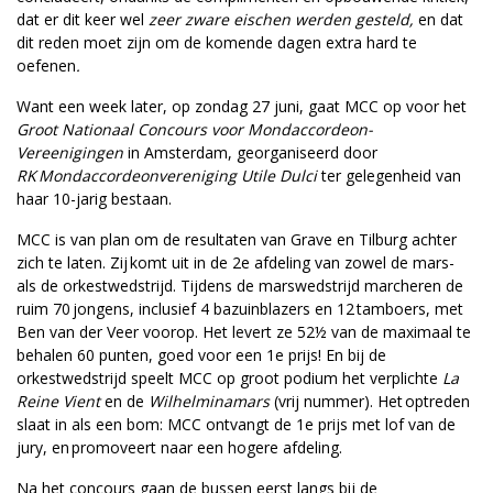
dat er dit keer wel
zeer zware eischen werden gesteld,
en dat
dit reden moet zijn om de komende dagen extra hard te
oefenen
.
Want een week later, op zondag 27 juni, gaat MCC op voor het
Groot Nationaal Concours voor Mondaccordeon-
Vereenigingen
in Amsterdam, georganiseerd door
RK Mondaccordeonvereniging Utile Dulci
ter gelegenheid van
haar 10-jarig bestaan.
MCC is van plan om de resultaten van Grave en Tilburg achter
zich te laten. Zij komt uit in de 2e afdeling van zowel de mars-
als de orkestwedstrijd. Tijdens de marswedstrijd marcheren de
ruim 70 jongens, inclusief 4 bazuinblazers en 12 tamboers, met
Ben van der Veer voorop. Het levert ze 52½ van de maximaal te
behalen 60 punten, goed voor een 1e prijs! En bij de
orkestwedstrijd speelt MCC op groot podium het verplichte
La
Reine Vient
en de
Wilhelminamars
(vrij nummer). Het optreden
slaat in als een bom: MCC ontvangt de 1e prijs met lof van de
jury, en promoveert naar een hogere afdeling.
Na het concours gaan de bussen eerst langs bij de