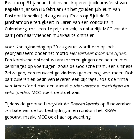
Beatrix op 31 januari, tijdens het koperen jubileumsfeest van
Kapelaan Jansen (16 februari) en het gouden jubileum van
Pastoor Hendriks (14 augustus). En als op 5 juli de St
Jansharmonie terugkeert in Laren van een concours in
Culemborg, met een 1e prijs op zak, is natuurlijk MCC van de
partij om haar vrienden muzikaal te onthalen.
Voor Koninginnedag op 30 augustus wordt een optocht
georganiseerd onder het motto
Het verkeer door alle tijden
.
Een komische optocht waaraan verenigingen deelnemen met
persiflages op voertuigen, zoals de Gooische tram, een Chinese
Zeilwagen, een reusachtige kinderwagen en nog veel meer. Ook
particulieren en bedrijven leveren een bijdrage, zoals de firma
Van Amersfoort met een aantal
ouderwetsche voertuigen en
velocipedes
. MCC voert de stoet aan.
Tijdens de grootse fancy-fair de
Boerenkermis
op 8 november
ten bate van de tbc-bestrijding, in en rondom het RKWV
gebouw, maakt MCC ook haar opwachting.