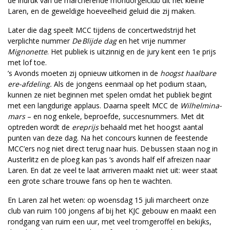
de indruk van de marcherende mondorgelclub uit het kleine
Laren, en de geweldige hoeveelheid geluid die zij maken.
Later die dag speelt MCC tijdens de concert­wedstrijd het
verplichte nummer
De Blijde dag
en het vrije nummer ­
Mignonette
. Het publiek is uitzinnig en de jury kent een 1e prijs
met lof toe.
’s Avonds moeten zij opnieuw uitkomen in de
hoogst haalbare
ere-afdeling.
Als de jongens eenmaal op het podium staan,
kunnen ze niet beginnen met spelen omdat het publiek begint
met een langdurige applaus. Daarna speelt MCC de
Wilhelmina-
mars
– en nog enkele, beproefde, succesnummers. Met dit
optreden wordt de
ereprijs
behaald met het hoogst aantal
punten van deze dag. Na het concours kunnen de feestende
MCC’ers nog niet direct terug naar huis. De bussen staan nog in
Austerlitz en de ploeg kan pas ‘s avonds half elf afreizen naar
Laren. En dat ze veel te laat arriveren maakt niet uit: weer staat
een grote schare trouwe fans op hen te wachten.
En Laren zal het weten: op woensdag 15 juli marcheert onze
club van ruim 100 jongens af bij het KJC gebouw en maakt een
rondgang van ruim een uur, met veel tromgeroffel en bekijks,