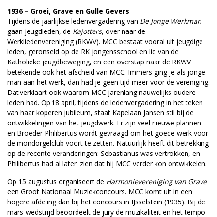
1936 – Groei, Grave en Gulle Gevers
Tijdens de jaarlijkse ledenvergadering van
De Jonge Werkman
gaan jeugdleden, de
Kajotters
, over naar de
Werkliedenvereniging (RKWV). MCC bestaat vooral uit jeugdige
leden, geronseld op de RK jongensschool en lid van de
Katholieke jeugdbeweging, en een overstap naar de RKWV
betekende ook het afscheid van MCC. Immers ging je als jonge
man aan het werk, dan had je geen tijd meer voor de vereniging.
Dat verklaart ook waarom MCC jarenlang nauwelijks oudere
leden had. Op 18 april, tijdens de ledenvergadering in het teken
van haar koperen jubileum, staat Kapelaan Jansen stil bij de
ontwikkelingen van het jeugdwerk. Er zijn veel nieuwe plannen
en Broeder Philibertus wordt gevraagd om het goede werk voor
de mondorgelclub voort te zetten. Natuurlijk heeft dit betrekking
op de recente veranderingen: Sebastianus was vertrokken, en
Philibertus had al laten zien dat hij MCC verder kon ontwikkelen.
Op 15 augustus organiseert de
Harmonievereniging van Grave
een Groot Nationaal Muziekconcours. MCC komt uit in een
hogere afdeling dan bij het concours in IJsselstein (1935). Bij de
mars-wedstrijd beoordeelt de jury de muzikaliteit en het tempo