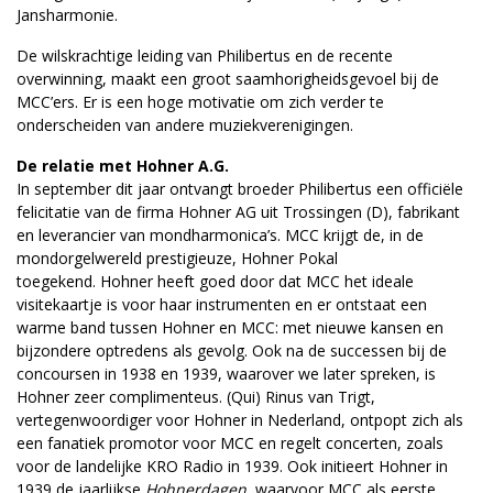
Jansharmonie.
De wilskrachtige leiding van Philibertus en de recente
overwinning, maakt een groot saamhorigheidsgevoel bij de
MCC’ers. Er is een hoge motivatie om zich verder te
onderscheiden van andere muziekverenigingen.
De relatie met Hohner A.G.
In september dit jaar ontvangt broeder Philibertus een officiële
felicitatie van de firma Hohner AG uit Trossingen (D), ­fabrikant
en leverancier van mond­harmonica’s. MCC krijgt de, in de
mondorgel­wereld prestigieuze, Hohner Pokal
toegekend. Hohner heeft goed door dat MCC het ideale
visitekaartje is voor haar instrumenten en er ontstaat een
warme band tussen Hohner en MCC: met nieuwe kansen en
bijzondere optredens als gevolg. Ook na de successen bij de
concoursen in 1938 en 1939, waarover we later spreken, is
Hohner zeer complimenteus. (Qui) Rinus van Trigt,
vertegenwoordiger voor Hohner in Nederland, ontpopt zich als
een fanatiek promotor voor MCC en regelt concerten, zoals
voor de landelijke KRO Radio in 1939. Ook initieert Hohner in
1939 de jaarlijkse
Hohnerdagen
, waarvoor MCC als eerste