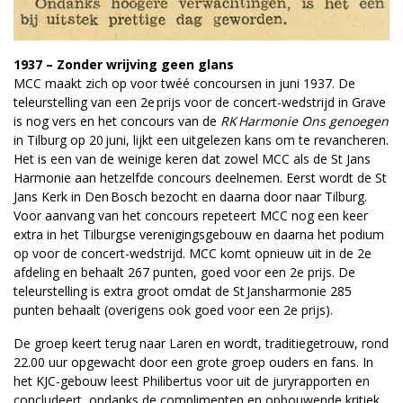
1937 – Zonder wrijving geen glans
MCC maakt zich op voor twéé concoursen in juni 1937. De
teleurstelling van een 2e prijs voor de concert-wedstrijd in Grave
is nog vers en het concours van de
RK Harmonie Ons genoegen
in Tilburg op 20 juni, lijkt een uitgelezen kans om te revancheren.
Het is een van de weinige keren dat zowel MCC als de St Jans
Harmonie aan hetzelfde concours deelnemen. Eerst wordt de St
Jans Kerk in Den Bosch bezocht en daarna door naar Tilburg.
Voor aanvang van het concours repeteert MCC nog een keer
extra in het Tilburgse verenigingsgebouw en daarna het podium
op voor de concert-wedstrijd. MCC komt opnieuw uit in de 2e
afdeling en behaalt 267 punten, goed voor een 2e prijs. De
teleurstelling is extra groot omdat de St Jansharmonie 285
punten behaalt ­(overigens ook goed voor een 2e prijs).
De groep keert terug naar Laren en wordt, traditiegetrouw, rond
22.00 uur opgewacht door een grote groep ouders en fans. In
het KJC-gebouw leest Philibertus voor uit de juryrapporten en
concludeert, ondanks de complimenten en opbouwende kritiek,