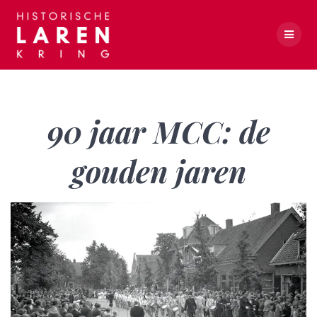
Skip
to
content
90 jaar MCC: de gouden jaren
90 jaar MCC: de
gouden jaren