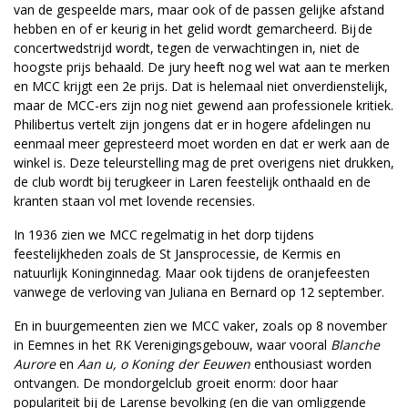
van de gespeelde mars, maar ook of de passen gelijke afstand
hebben en of er keurig in het gelid wordt gemarcheerd. Bij de
concertwedstrijd wordt, tegen de verwachtingen in, niet de
hoogste prijs behaald. De jury heeft nog wel wat aan te merken
en MCC krijgt een 2e prijs. Dat is helemaal niet onverdienstelijk,
maar de MCC-ers zijn nog niet gewend aan professionele kritiek.
Philibertus vertelt zijn jongens dat er in hogere afdelingen nu
eenmaal meer gepresteerd moet worden en dat er werk aan de
winkel is. Deze teleurstelling mag de pret overigens niet drukken,
de club wordt bij terugkeer in Laren feestelijk onthaald en de
kranten staan vol met lovende recensies.
In 1936 zien we MCC regelmatig in het dorp tijdens
feestelijkheden zoals de St Jansprocessie, de Kermis en
natuurlijk Koninginnedag. Maar ook tijdens de oranjefeesten
vanwege de verloving van Juliana en Bernard op 12 september.
En in buurgemeenten zien we MCC vaker, zoals op 8 november
in Eemnes in het RK Verenigingsgebouw, waar vooral
Blanche
Aurore
en
Aan u, o Koning der Eeuwen
enthousiast worden
ontvangen. De mondorgelclub groeit enorm: door haar
populariteit bij de Larense bevolking (en die van omliggende