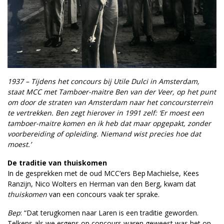
1937 – Tijdens het concours bij Utile Dulci in Amsterdam,
staat MCC met Tamboer-maitre Ben van der Veer, op het punt
om door de straten van Amsterdam naar het concoursterrein
te vertrekken. Ben zegt hierover in 1991 zelf: ‘Er moest een
tamboer-maitre komen en ik heb dat maar opgepakt, zonder
voorbereiding of opleiding. Niemand wist precies hoe dat
moest.’
De traditie van thuiskomen
In de gesprekken met de oud MCC’ers Bep Machielse, Kees
Ranzijn, Nico Wolters en Herman van den Berg, kwam dat
thuiskomen
van een concours vaak ter sprake.
Bep
: “Dat terugkomen naar Laren is een traditie geworden.
Telkens als we ergens op concours waren geweest was het op