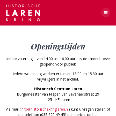
Skip
to
content
Openingstijden
Openingstijden
Iedere zaterdag – van 14.00 tot 16.00 uur – is de Lindenhoeve
geopend voor publiek.
Iedere woensdag werken er tussen 13.00 en 15.30 uur
vrijwilligers in het archief.
Historisch Centrum Laren
Burgemeester van Nispen van Sevenaerstraat 29
1251 KE Laren
Via mail (
info@historischekringlaren.nl
) kunt u vragen stellen of
per telefoon (035 629 49 45) een bericht op het