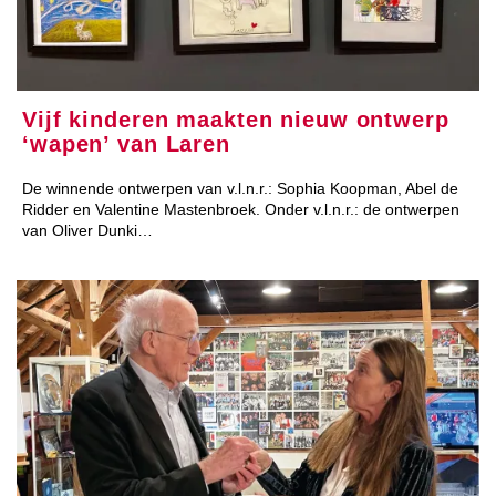
Vijf kinderen maakten nieuw ontwerp
‘wapen’ van Laren
De winnende ontwerpen van v.l.n.r.: Sophia Koopman, Abel de
Ridder en Valentine Mastenbroek. Onder v.l.n.r.: de ontwerpen
van Oliver Dunki…