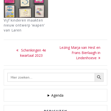
Vijf kinderen maakten
nieuw ontwerp ‘wapen’
van Laren
Bericht
Next
Lezing Marja van Hest en
Previous
Schenkingen 4e
navigatie
post:
Frans Bierlaagh in
post:
kwartaal 2023
Lindenhoeve
Zoekknop
Zoek
naar:
Agenda