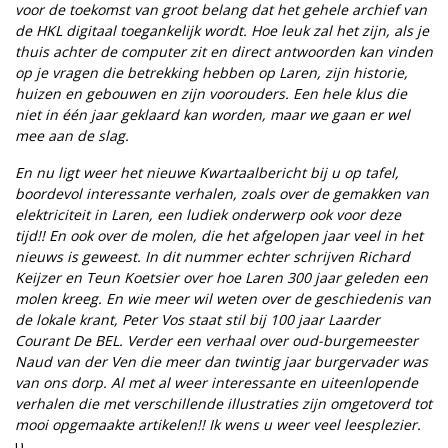
voor de toekomst van groot belang dat het gehele archief van
de HKL digitaal toegankelijk wordt. Hoe leuk zal het zijn, als je
thuis achter de computer zit en direct antwoorden kan vinden
op je vragen die betrekking hebben op Laren, zijn historie,
huizen en gebouwen en zijn voorouders. Een hele klus die
niet in één jaar geklaard kan worden, maar we gaan er wel
mee aan de slag.
En nu ligt weer het nieuwe Kwartaalbericht bij u op tafel,
boordevol interessante verhalen, zoals over de gemakken van
elektriciteit in Laren, een ludiek onderwerp ook voor deze
tijd!! En ook over de molen, die het afgelopen jaar veel in het
nieuws is geweest. In dit nummer echter schrijven Richard
Keijzer en Teun Koetsier over hoe Laren 300 jaar geleden een
molen kreeg. En wie meer wil weten over de geschiedenis van
de lokale krant, Peter Vos staat stil bij 100 jaar Laarder
Courant De BEL. Verder een verhaal over oud-burgemeester
Naud van der Ven die meer dan twintig jaar burgervader was
van ons dorp. Al met al weer interessante en uiteenlopende
verhalen die met verschillende illustraties zijn omgetoverd tot
mooi opgemaakte artikelen!! Ik wens u weer veel leesplezier.
υ