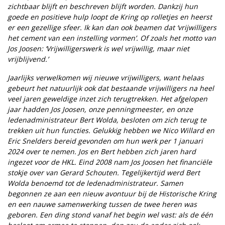
zichtbaar blijft en beschreven blijft worden. Dankzij hun
goede en positieve hulp loopt de Kring op rolletjes en heerst
er een gezellige sfeer. Ik kan dan ook beamen dat ‘vrijwilligers
het cement van een instelling vormen’. Of zoals het motto van
Jos Joosen: ‘Vrijwilligerswerk is wel vrijwillig, maar niet
vrijblijvend.’
Jaarlijks verwelkomen wij nieuwe vrijwilligers, want helaas
gebeurt het natuurlijk ook dat bestaande vrijwilligers na heel
veel jaren geweldige inzet zich terugtrekken. Het afgelopen
jaar hadden Jos Joosen, onze penningmeester, en onze
ledenadministrateur Bert Wolda, besloten om zich terug te
trekken uit hun functies. Gelukkig hebben we Nico Willard en
Eric Snelders bereid gevonden om hun werk per 1 januari
2024 over te nemen. Jos en Bert hebben zich jaren hard
ingezet voor de HKL. Eind 2008 nam Jos Joosen het financiële
stokje over van Gerard Schouten. Tegelijkertijd werd Bert
Wolda benoemd tot de ledenadministrateur. Samen
begonnen ze aan een nieuw avontuur bij de Historische Kring
en een nauwe samenwerking tussen de twee heren was
geboren. Een ding stond vanaf het begin wel vast: als de één