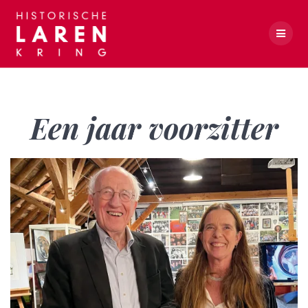
Skip
to
content
Een jaar voorzitter
Een jaar voorzitter