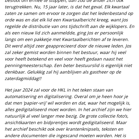
besloot om ermee te stoppen, dan zou de ander zich ook
terugtrekken. Nu, 15 jaar later, is dat het geval. Elk kwartaal
zaten ze samen om ervoor te zorgen dat het ledenbestand op
orde was en dat elk lid een Kwartaalbericht kreeg, want Jos
regelde de distributie van ons tijdschrift aan de wijklopers. En
als een nieuw lid zich aanmeldde, ging Jos er persoonlijk
langs om een pakketje met Kwartaalberichten af te leveren.
Dit werd altijd zeer geapprecieerd door de nieuwe leden. Jos
zal zeker gemist worden binnen het bestuur, waar hij veel
voor heeft betekend en veel voor heeft gedaan naast het
penningmeesterschap. Een beter bestuurslid is eigenlijk niet
denkbaar. Gelukkig zal hij aanblijven als gastheer op de
zaterdagmiddag!!
Het jaar 2024 zal voor de HKL in het teken staan van
automatisering en digitalisering. Overal om je heen hoor je
dat men ‘papier-vrij’ wil worden en dat, waar het mogelijk is,
alles gedigitaliseerd moet worden. In het archief zijn we hier
natuurlijk al veel langer mee bezig. De grote collectie foto’s,
ansichtkaarten en bidprentjes wordt gedigitaliseerd. Maar
het archief beschikt ook over krantenknipsels, teksten en
andere documenten die ingescand moeten worden. Het is