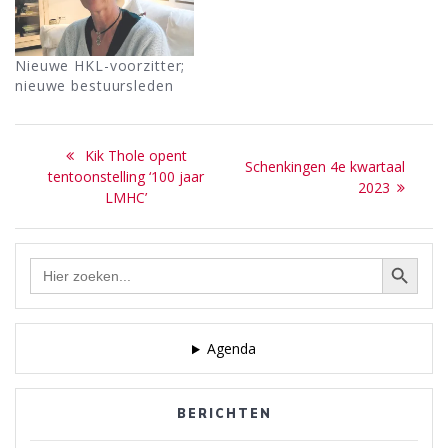
Nieuwe HKL-voorzitter;
nieuwe bestuursleden
Bericht
Previous
Kik Thole opent
Next
Schenkingen 4e kwartaal
navigatie
post:
tentoonstelling ‘100 jaar
post:
2023
LMHC’
Zoekknop
Zoek
naar:
Agenda
BERICHTEN