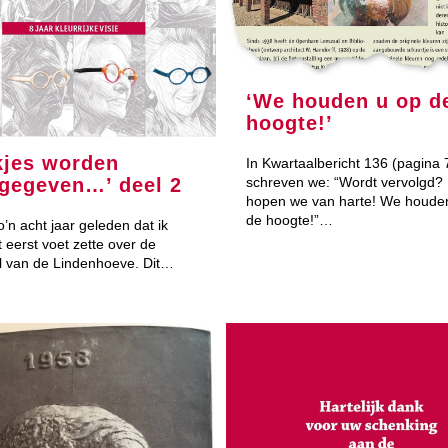
‘We houden u op d
hoogte!’
kjes worden
In Kwartaalbericht 136 (pagina 
gegeven…’ deel 2
schreven we: “Wordt vervolgd?
hopen we van harte! We houde
de hoogte!”…
o’n acht jaar geleden dat ik
 eerst voet zette over de
 van de Lindenhoeve. Dit…