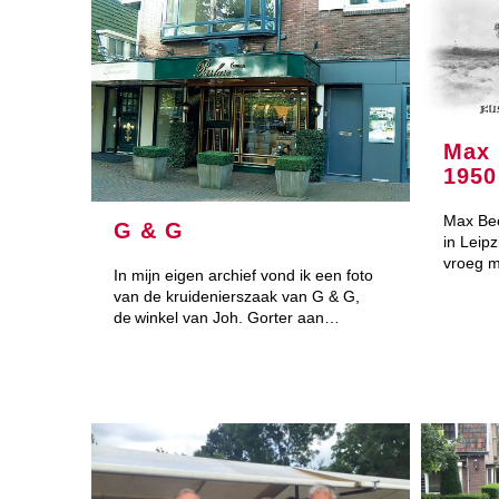
Max 
1950
Max Be
G & G
in Leipz
vroeg m
In mijn eigen archief vond ik een foto
van de kruidenierszaak van G & G,
de winkel van Joh. Gorter aan…