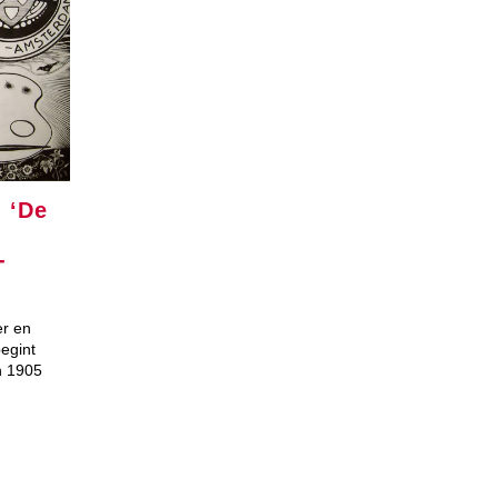
 ‘De
-
er en
begint
n 1905