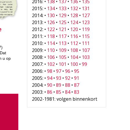
2016: •
138
•
137
•
136
•
135
2015: •
134
•
133
•
132
•
131
2014: •
130
•
129
•
128
•
127
2013: •
126
•
125
•
124
•
123
e
2012: •
122
•
121
•
120
•
119
2011: •
118
•
117
•
116
•
115
2010: •
114
•
113
•
112
•
111
7)
2009: •
110
•
109
•
108
•
107
 Dat
2008: •
106
•
105
•
104
•
103
n u op
2007: •
102
•
101
•
100
•
99
2006: •
98
•
97
•
96
•
95
2005: •
94
•
93
•
92
•
91
2004: •
90
•
89
•
88
•
87
2003: •
86
•
85
•
84
•
83
2002-1981: volgen binnenkort