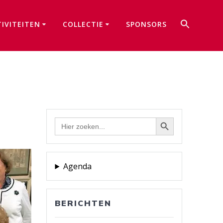
Zoek
TIVITEITEN
COLLECTIE
SPONSORS
naar:
Zoekkno
Zoekknop
Zoek
naar:
Agenda
BERICHTEN