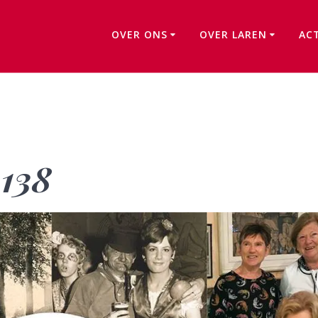
OVER ONS
OVER LAREN
AC
Kwartaalbericht 138
 138