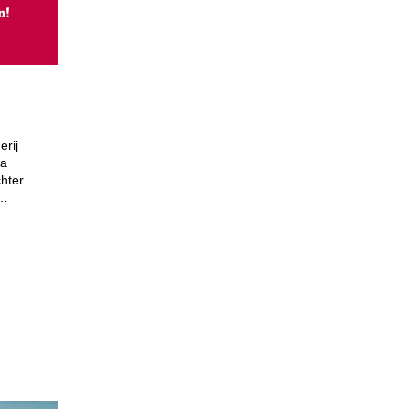
erij
na
hter
O…