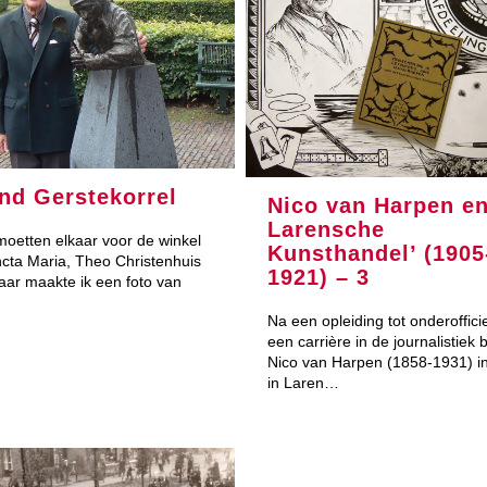
nd Gerstekorrel
Nico van Harpen en
Larensche
oetten elkaar voor de winkel
Kunsthandel’ (1905
cta Maria, Theo Christenhuis
1921) – 3
Daar maakte ik een foto van
Na een opleiding tot onderoffici
een carrière in de journalistiek 
Nico van Harpen (1858-1931) i
in Laren…