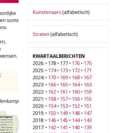
Kunstenaars
(alfabetisch)
oonlijke
n en soms
ons
Straten
(alfabetisch)
en,
e
 wensen.
KWARTAALBERICHTEN
2026: • 178 • 177 •
176
•
175
2025: •
174
•
173
•
172
•
171
t
2024: •
170
•
169
•
168
•
167
2023: •
166
•
165
•
164
•
163
2022: •
162
•
161
•
160
•
159
2021: •
158
•
157
•
156
•
155
lenkamp
2020: •
154
•
153
•
152
•
151
2019: •
150
•
149
•
148
•
147
2018: •
146
•
145
•
144
•
143
2017: •
142
•
141
•
140
•
139