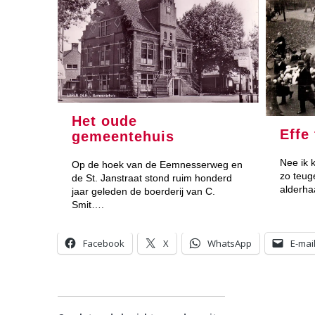
Het oude
Effe
gemeentehuis
Nee ik k
Op de hoek van de Eemnesserweg en
zo teug
de St. Janstraat stond ruim honderd
alderha
jaar geleden de boerderij van C.
Smit….
Facebook
X
WhatsApp
E-mai