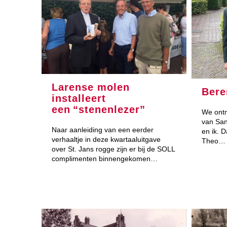
Larense molen
Bere
installeert
een “stenenlezer”
We ontm
van San
Naar aanleiding van een eerder
en ik. 
verhaaltje in deze kwartaaluitgave
Theo…
over St. Jans rogge zijn er bij de SOLL
complimenten binnengekomen…