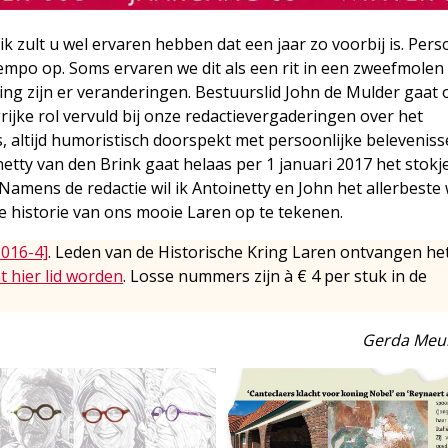
ik zult u wel ervaren hebben dat een jaar zo voorbij is. Pers
empo op. Soms ervaren we dit als een rit in een zweefmole
ring zijn er veranderingen. Bestuurslid John de Mulder gaat 
rijke rol vervuld bij onze redactievergaderingen over het
is, altijd humoristisch doorspekt met persoonlijke beleveniss
etty van den Brink gaat helaas per 1 januari 2017 het stokj
amens de redactie wil ik Antoinetty en John het allerbeste
e historie van ons mooie Laren op te tekenen.
2016-4]
. Leden van de Historische Kring Laren ontvangen he
t hier lid worden
. Losse nummers zijn à € 4 per stuk in de
Gerda Meu