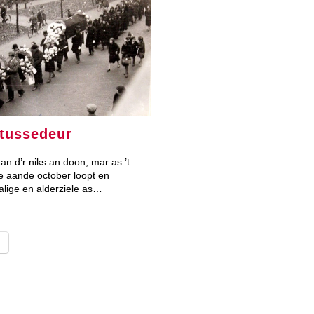
 tussedeur
an d’r niks an doon, mar as ’t
e aande october loopt en
alige en alderziele as…
l