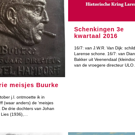
Schenkingen 3e
kwartaal 2016
16/7: van J.W.R. Van Dijk: schild
Larense schone. 16/7: van Dia
Bakker uit Veenendaal (kleindoc
van de vroegere directeur UL
rie meisjes Buurke
ober j.l. ontmoette ik in
f (waar anders) de ‘meisjes
. De drie dochters van Johan
 Lies (1936),…