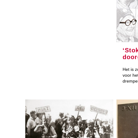
‘Sto
door
Het is z
voor het
drempel