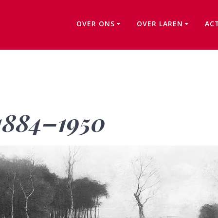
OVER ONS
OVER LAREN
AC
Max Beckmann 1884–1950
1884–1950