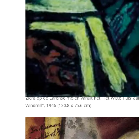
Zicht op de Larense molen vanuit het ‘Het Witte Huis’ a
Windmill”, 1946 (130.8 x 75.6 cm).