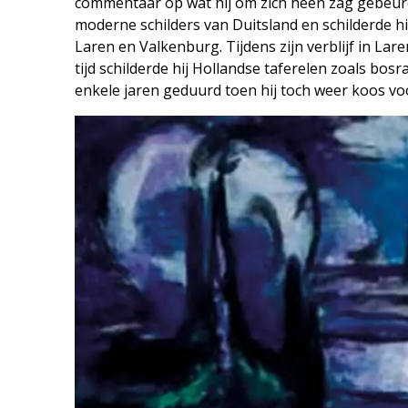
commentaar op wat hij om zich heen zag gebeur
moderne schilders van Duitsland en schilderde h
Laren en Valkenburg. Tijdens zijn verblijf in Lar
tijd schilderde hij Hollandse taferelen zoals bo
enkele jaren geduurd toen hij toch weer koos vo