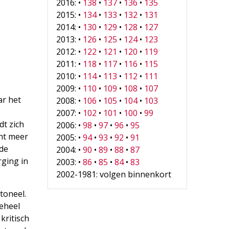
2016: •
138
•
137
•
136
•
135
2015: •
134
•
133
•
132
•
131
2014: •
130
•
129
•
128
•
127
2013: •
126
•
125
•
124
•
123
2012: •
122
•
121
•
120
•
119
2011: •
118
•
117
•
116
•
115
2010: •
114
•
113
•
112
•
111
2009: •
110
•
109
•
108
•
107
ar het
2008: •
106
•
105
•
104
•
103
2007: •
102
•
101
•
100
•
99
t zich
2006: •
98
•
97
•
96
•
95
ont meer
2005: •
94
•
93
•
92
•
91
rde
2004: •
90
•
89
•
88
•
87
rging in
2003: •
86
•
85
•
84
•
83
2002-1981: volgen binnenkort
toneel.
geheel
 kritisch