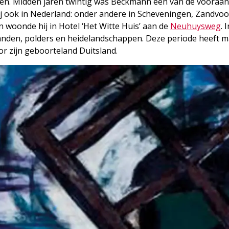
en. Midden jaren twintig was Beckmann een van de vooraa
ij ook in Nederland: onder andere in Scheveningen, Zandvoo
en woonde hij in Hotel ‘Het Witte Huis’ aan de
Neuhuys­weg
. 
sranden, polders en heidelandschappen. Deze periode heeft 
or zijn geboorteland Duitsland.