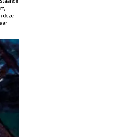
nstaande
rt,
In deze
maar