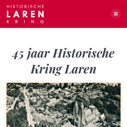
Skip
to
content
45 jaar Historische Kring Laren
45 jaar Historische
Kring Laren