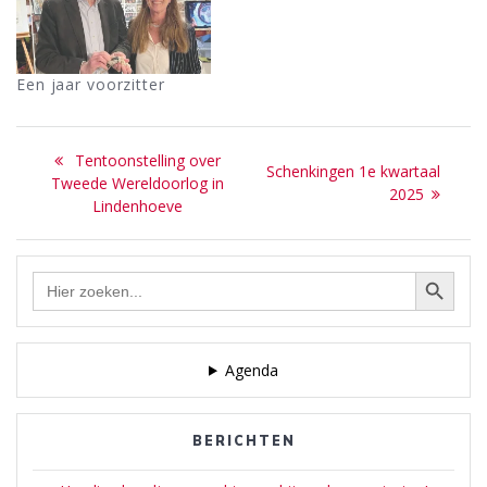
Een jaar voorzitter
Bericht
Previous
Tentoonstelling over
Next
Schenkingen 1e kwartaal
navigatie
post:
Tweede Wereldoorlog in
post:
2025
Lindenhoeve
Zoekknop
Zoek
naar:
Agenda
BERICHTEN