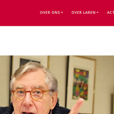
OVER ONS
OVER LAREN
AC
Wim Keizer