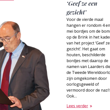
‘Geef ze een
gezicht’
Voor de vierde maal
hangen er rondom 4 en
mei bordjes om de bo
op de Brink in het kade
van het project ‘Geef z
gezicht’. Het gaat om
houten, beschilderde
bordjes met daarop de
namen van Laarders die
de Tweede Wereldoorl
zijn omgekomen door
oorlogsgeweld of
vermoord door de nazi’
Ook…
Lees verder