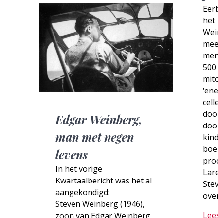
Eer
het 
Wei
mees
mens
500 
mito
‘ene
cell
doo
Edgar Weinberg,
doo
man met negen
kind
boek
levens
proc
In het vorige
Lar
Kwartaalbericht was het al
Ste
aangekondigd:
ove
Steven Weinberg (1946),
Lee
zoon van Edgar Weinberg