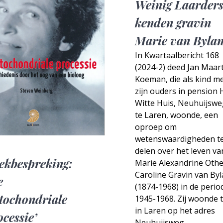
Weinig Laarder
kenden gravin
Marie van Byla
In Kwartaalbericht 168
(2024-2) deed Jan Maar
Koeman, die als kind m
zijn ouders in pension 
Witte Huis, Neuhuijswe
te Laren, woonde, een
oproep om
wetenswaardigheden t
delen over het leven va
ekbespreking:
Marie Alexandrine Othe
Caroline Gravin van By
e
(1874-1968) in de perio
tochondriale
1945-1968. Zij woonde 
in Laren op het adres
ocessie’
Neuhuijsweg…