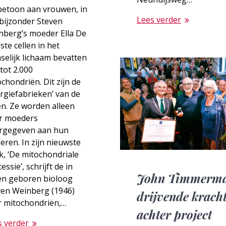
betoon aan vrouwen, in
Lees verder
bijzonder Steven
nberg’s moeder Ella De
te cellen in het
elijk lichaam bevatten
tot 2.000
chondriën. Dit zijn de
rgiefabrieken’ van de
en. Ze worden alleen
r moeders
rgegeven aan hun
eren. In zijn nieuwste
, ‘De mitochondriale
essie’, schrijft de in
John Timmerma
en geboren bioloog
ven Weinberg (1946)
drijvende krach
r mitochondriën,…
achter project
s verder