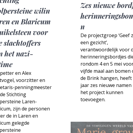
Zes nieuwe bord
olpersteine wilin
herinneringsbo
ren en Blaricum
n
ruikelsteen voor
De projectgroep ‘Geef 
e slachtoffers
een gezicht’,
verantwoordelijk voor 
n het nazi-
herinneringsbordjes di
gime
rondom 4 en 5 mei voor
vijfde maal aan bomen 
petter en Alex
de Brink hangen, heeft 
vogel, voorzitter en
jaar zes nieuwe namen
retaris-penningmeester
het project kunnen
de Stichting
toevoegen.
persteine Laren-
icum, zijn de personen
er de in Laren en
ricum gelegde
persteine