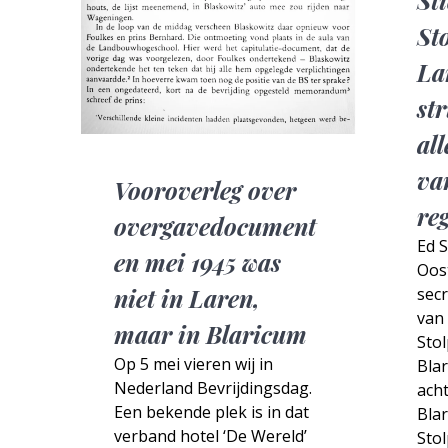
St
La
st
all
va
Vooroverleg over
re
overgavedocument
Ed S
en mei 1945 was
Oost
niet in Laren,
sec
van 
maar in Blaricum
Stol
Op 5 mei vieren wij in
Blar
Nederland Bevrijdingsdag.
acht
Een bekende plek is in dat
Bla
verband hotel ‘De Wereld’
Stol