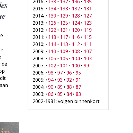
2016: •
138
•
137
•
136
•
135
jes
2015: •
134
•
133
•
132
•
131
me
2014: •
130
•
129
•
128
•
127
2013: •
126
•
125
•
124
•
123
2012: •
122
•
121
•
120
•
119
ze
2011: •
118
•
117
•
116
•
115
2010: •
114
•
113
•
112
•
111
de
2009: •
110
•
109
•
108
•
107
e
2008: •
106
•
105
•
104
•
103
 de
2007: •
102
•
101
•
100
•
99
op
2006: •
98
•
97
•
96
•
95
dit
2005: •
94
•
93
•
92
•
91
 aan
2004: •
90
•
89
•
88
•
87
2003: •
86
•
85
•
84
•
83
2002-1981: volgen binnenkort