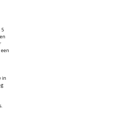
 5
men
r
e een
 in
og
s.