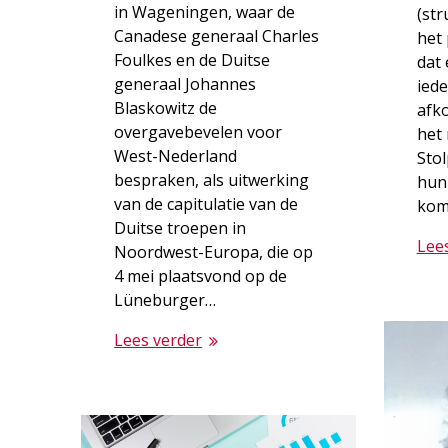
in Wageningen, waar de
(str
Canadese generaal Charles
het 
Foulkes en de Duitse
dat 
generaal Johannes
iede
Blaskowitz de
afko
overgavebevelen voor
het
West-Nederland
Stol
bespraken, als uitwerking
hun
van de capitulatie van de
kom
Duitse troepen in
Lee
Noordwest-Europa, die op
4 mei plaatsvond op de
Lüneburger…
Lees verder