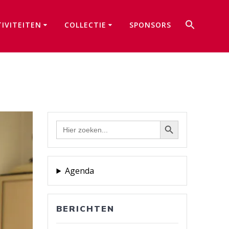
Zoek
TIVITEITEN
COLLECTIE
SPONSORS
naar:
Zoekkno
Zoekknop
Zoek
naar:
Agenda
BERICHTEN