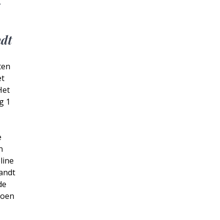
s
ndt
ten
et
Het
g 1
e
n
line
landt
de
toen