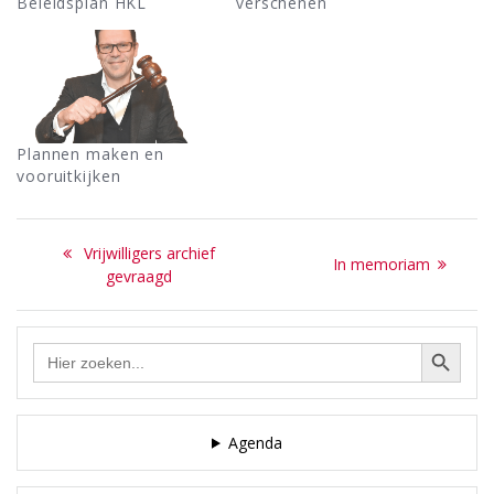
Beleidsplan HKL
verschenen
Plannen maken en
vooruitkijken
Bericht
Previous
Vrijwilligers archief
Next
In memoriam
navigatie
post:
gevraagd
post:
Zoekknop
Zoek
naar:
Agenda