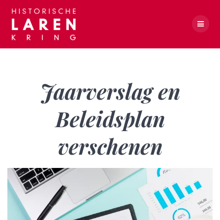
Skip
to
content
Jaarverslag en Beleidsplan verschenen
Jaarverslag en
Beleidsplan
verschenen