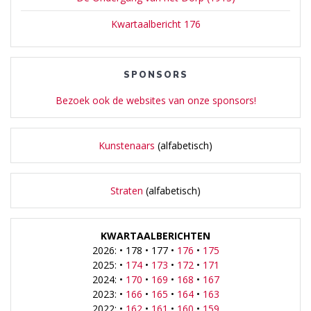
Kwartaalbericht 176
SPONSORS
Bezoek ook de websites van onze sponsors!
Kunstenaars
(alfabetisch)
Straten
(alfabetisch)
KWARTAALBERICHTEN
2026: • 178 • 177 •
176
•
175
2025: •
174
•
173
•
172
•
171
2024: •
170
•
169
•
168
•
167
2023: •
166
•
165
•
164
•
163
2022: •
162
•
161
•
160
•
159