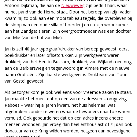
Antoon Dijkman, die aan de
Nieuweweg
zijn bedrijf had, waar
nu het pand van de Hema staat. Door het beroep van zijn vader
kwam hij zo ook aan een mooi tableau tegels, die overbleven bij
de sloop van een oude villa of boerderij en nu zijn woonkamer
aan het Zandgat sieren. Zijn overgrootmoeder was een dochter
van Mie (van de hut van Mie).
Jan is zelf 40 jaar typograaf/drukker van beroep geweest, eerst
boekdrukker en later offsetdrukker. Zijn werkgevers waren
drukkerij van het Hert in Bussum, drukkerij van Wijland toen nog
aan de Barbiersweg en tegenwoordig in Almere met de nieuwe
naam Graficiënt. Zijn laatste werkgever is Drukteam van Toon
van Gestel geweest.
Als bezorger kom je ook wel eens voor vreemde zaken te staan.
Jan maakte het mee, dat op een van de adressen – omgeving
Raboes – waar hij al jaren kwam, het huis helemaal was
afgebroken zonder te weten waar de bewoners naar toe waren
verhuisd. Ook gebeurde het dat op een adres ineens andere
mensen woonden. Jan vroeg dan heel enthousiast of zij dan ook
donateur van de Kring wilden worden, hetgeen dan bevestigend