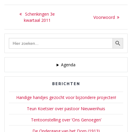
Bericht
Previous
Schenkingen 3e
Next
Voorwoord
navigatie
post:
kwartaal 2011
post:
Zoekknop
Zoek
naar:
Agenda
BERICHTEN
Handige handjes gezocht voor bijzondere projecten!
Teun Koetsier over pastoor Nieuwenhuis
Tentoonstelling over ‘Ons Genoegen’
De Ondergang van het Dorp (1913)