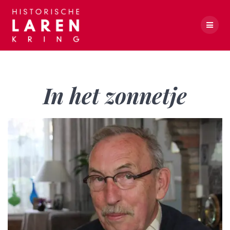
Skip
to
content
In het zonnetje
In het zonnetje