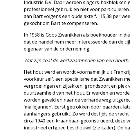
Industrie B.V. Daar werden slagers-hakblokken 
professioneel gebruik en niet voor particuliere
aan Bart volgens een oude akte f. 115,38 per week
gekocht om Bart te compenseren.
In 1958 is Goos Zwanikken als boekhouder in dien
dat de handel hem meer interesseerde dan de cijfer
eigenaar van de onderneming.
Wat zijn zoal de werkzaamheden van een houtha
Het hout werd en wordt voornamelijk uit Frankr
voorkeur zelf, een specialisme dat Zwanikken me
vergroeiingen en zijtakken, grondsoort en plek w
duurzaamheid van het hout. Er werden en worde
worden geveld en naar de verharde weg uitgere
‘mallejannen’. Eerst getrokken door paarden, l
aanhangers gebruikt. Zo werd destijds de vrach
circa 1940 een kraanbaan geconstrueerd, deze w
industrieel erfgoed beschouwd (zie kader). De ba