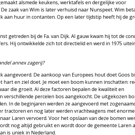
gemaakt alsmede keukens, werktafels en dergelijke voor
n. De zaak van Wim is later verhuisd naar Nunspeet. Wim bet
 aan huur in contanten. Op een later tijdstip heeft hij de g
st getreden bij de Fa. van Dijk. Al gauw kwam hij tot de con
s. Hij ontwikkelde zich tot directielid en werd in 1975 uitein
ndel annex zagerij?
ijk aangevoerd. De aankoop van Europees hout doet Goos bi
t hart en ziel doet. Je moet een boom kunnen inschatten: re
aar die groeit. Al deze factoren bepalen de kwaliteit en
n verschillende percelen bos aangekocht. De uitgekozen b
den. In de beginjaren werden ze aangevoerd met zogenaam
ater tractoren en nog later werden vrachtwagens met enorme
t naar Laren vervoerd. Voor het opslaan van deze bomen wer
ordt nog altijd gebruikt en wordt door de gemeente Laren a
an is uniek in Nederland.