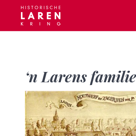
Skip
to
content
‘n Larens famili