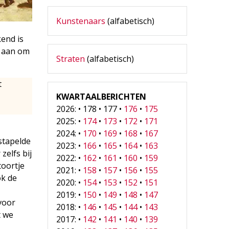
Kunstenaars
(alfabetisch)
kend is
e aan om
Straten
(alfabetisch)
t
KWARTAALBERICHTEN
2026: • 178 • 177 •
176
•
175
2025: •
174
•
173
•
172
•
171
2024: •
170
•
169
•
168
•
167
stapelde
2023: •
166
•
165
•
164
•
163
zelfs bij
2022: •
162
•
161
•
160
•
159
toortje
2021: •
158
•
157
•
156
•
155
ok de
2020: •
154
•
153
•
152
•
151
2019: •
150
•
149
•
148
•
147
voor
2018: •
146
•
145
•
144
•
143
t we
2017: •
142
•
141
•
140
•
139