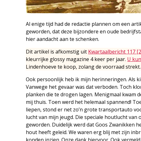
Al enige tijd had de redactie plannen om een art
geworden, dat deze bijzondere en oude bedrijfs
hier aandacht aan te schenken.
Dit artikel is afkomstig uit
Kwartaalbericht 117 [
kleurrijke glossy magazine 4 keer per jaar.
U kun
Lindenhoeve te koop, zolang de voorraad strekt.
Ook persoonlijk heb ik mijn herinneringen. Als ki
Vanwege het gevaar was dat verboden. Toch klo
planken die te drogen lagen. Menigmaal kwam de d
mij thuis. Toen werd het helemaal spannend! To
liepen, stond er net zo’n grote transportauto vo
lucht van mijn jeugd. Die speciale houtlucht van 
geworden. Duidelijk werd dat Goos Zwanikken het
hout heeft geleid. We waren erg blij met zijn in
konden inzien. Onze dank hiervoor. Ook vermeld 