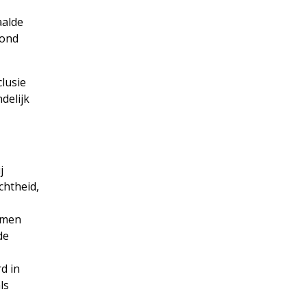
aalde
rond
clusie
delijk
j
chtheid,
omen
de
d in
ls