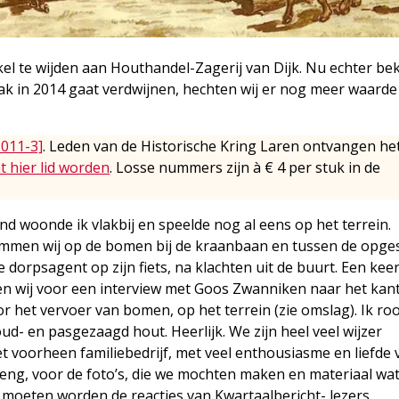
ikel te wijden aan Houthandel-Zagerij van Dijk. Nu echter be
tak in 2014 gaat verdwijnen, hechten wij er nog meer waard
2011-3]
. Leden van de Historische Kring Laren ontvangen he
t hier lid worden
. Losse nummers zijn à € 4 per stuk in de
nd woonde ik vlakbij en speelde nog al eens op het terrein.
mmen wij op de bomen bij de kraanbaan en tussen de opge
orpsagent op zijn fiets, na klachten uit de buurt. Een keer 
en wij voor een interview met Goos Zwanniken naar het kan
or het vervoer van bomen, op het terrein (zie omslag). Ik ro
oud- en pasgezaagd hout. Heerlijk. We zijn heel veel wijzer
 voorheen familiebedrijf, met veel enthousiasme en liefde 
breng, voor de foto’s, die we mochten maken en materiaal wa
moeten worden de reacties van Kwartaalbericht- lezers,