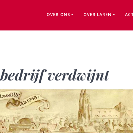
OVER ONS
OVER LAREN
AC
‘n Larens familiebedrijf verdwijnt
ebedrijf verdwijnt