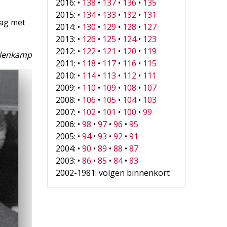
2016: •
138
•
137
•
136
•
135
2015: •
134
•
133
•
132
•
131
aag met
2014: •
130
•
129
•
128
•
127
2013: •
126
•
125
•
124
•
123
2012: •
122
•
121
•
120
•
119
lenkamp
2011: •
118
•
117
•
116
•
115
2010: •
114
•
113
•
112
•
111
2009: •
110
•
109
•
108
•
107
2008: •
106
•
105
•
104
•
103
2007: •
102
•
101
•
100
•
99
2006: •
98
•
97
•
96
•
95
2005: •
94
•
93
•
92
•
91
2004: •
90
•
89
•
88
•
87
2003: •
86
•
85
•
84
•
83
2002-1981: volgen binnenkort