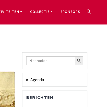
Zoek
TIVITEITEN
COLLECTIE
SPONSORS
naar:
Zoekkno
Zoekknop
Zoek
naar:
Agenda
BERICHTEN