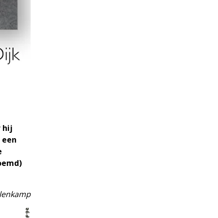
 hij
g een
e
noemd)
ulenkamp