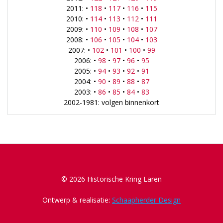
2011: •
118
•
117
•
116
•
115
2010: •
114
•
113
•
112
•
111
2009: •
110
•
109
•
108
•
107
2008: •
106
•
105
•
104
•
103
2007: •
102
•
101
•
100
•
99
2006: •
98
•
97
•
96
•
95
2005: •
94
•
93
•
92
•
91
2004: •
90
•
89
•
88
•
87
2003: •
86
•
85
•
84
•
83
2002-1981: volgen binnenkort
© 2026 Historische Kring Laren
Ontwerp & realisatie:
Schaapherder Design