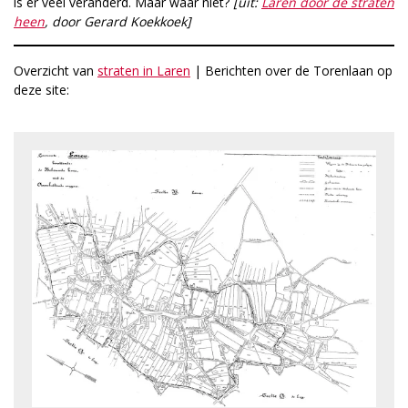
is er veel veranderd. Maar waar niet?
[uit:
Laren door de straten
heen
, door Gerard Koekkoek]
Overzicht van
straten in Laren
| Berichten over de Torenlaan op
deze site: