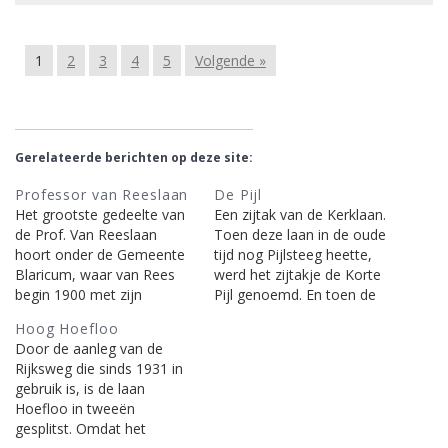
1
2
3
4
5
Volgende »
Gerelateerde berichten op deze site:
Professor van Reeslaan
De Pijl
Het grootste gedeelte van
Een zijtak van de Kerklaan.
de Prof. Van Rees­laan
Toen deze laan in de oude
hoort onder de Gemeente
tijd nog Pijlsteeg heette,
Blaricum, waar van Rees
werd het zijtakje de Korte
begin 1900 met zijn
Pijl genoemd. En toen de
medestanders de
Pijlsteeg, Kerklaan werd,
Hoog Hoefloo
Internationale
veranderde men de Korte
Door de aanleg van de
Broederschap, de werk- en
Pijl in De Pijl. Zo was
Rijksweg die sinds 1931 in
leefgemeenschap ‘De
iedereen tevreden gesteld.
gebruik is, is de laan
Kolonie’ had gevormd, die
[uit: Laren door de straten
Hoefloo in tweeën
een mislukking werd. De
heen, door Gerard
gesplitst. Omdat het
oorspronkelijke naam van
Koekkoek]…