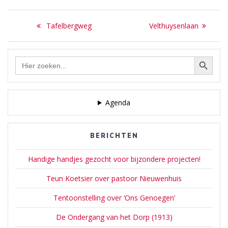
afgescheiden gedeelte van
genoemde laan was
de Hoefloo op de hoogte
‘Luitjeslaantje’. Luitjes, ook
Bericht
van deze weg ligt noemde
een kolonist, lag steeds…
Previous
Next
Tafelbergweg
Velthuysenlaan
men het na de scheiding
navigatie
post:
post:
‘Hoog Hoefloo’. Alimentatie
behoeft hier niet betaald te
Zoekknop
Zoek
worden. [uit: Laren…
naar:
Agenda
BERICHTEN
Handige handjes gezocht voor bijzondere projecten!
Teun Koetsier over pastoor Nieuwenhuis
Tentoonstelling over ‘Ons Genoegen’
De Ondergang van het Dorp (1913)