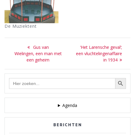
De Muziektent
Bericht
Previous
Next
Gus van
‘Het Larensche geval’;
navigatie
post:
post:
Wielingen, een man met
een vluchtelingenaffaire
een geheim
in 1934
Zoekknop
Zoek
naar:
Agenda
BERICHTEN