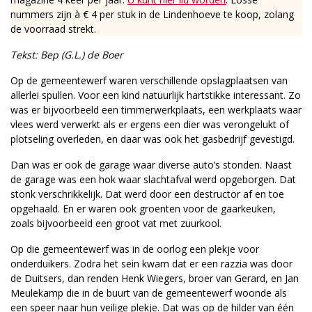
nummers zijn à € 4 per stuk in de Lindenhoeve te koop, zolang
de voorraad strekt.
Tekst: Bep (G.L.) de Boer
Op de gemeentewerf waren verschillende opslagplaatsen van
allerlei spullen. Voor een kind natuurlijk hartstikke interessant. Zo
was er bijvoorbeeld een timmerwerkplaats, een werkplaats waar
vlees werd verwerkt als er ergens een dier was verongelukt of
plotseling overleden, en daar was ook het gasbedrijf gevestigd.
Dan was er ook de garage waar diverse auto’s stonden. Naast
de garage was een hok waar slachtafval werd opgeborgen. Dat
stonk verschrikkelijk. Dat werd door een destructor af en toe
opgehaald. En er waren ook groenten voor de gaarkeuken,
zoals bijvoorbeeld een groot vat met zuurkool.
Op die gemeentewerf was in de oorlog een plekje voor
onderduikers. Zodra het sein kwam dat er een razzia was door
de Duitsers, dan renden Henk Wiegers, broer van Gerard, en Jan
Meulekamp die in de buurt van de gemeentewerf woonde als
een speer naar hun veilige plekje. Dat was op de hilder van één