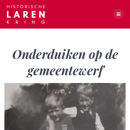
Skip
to
content
Onderduiken op de gemeentewerf
Onderduiken op de
gemeentewerf