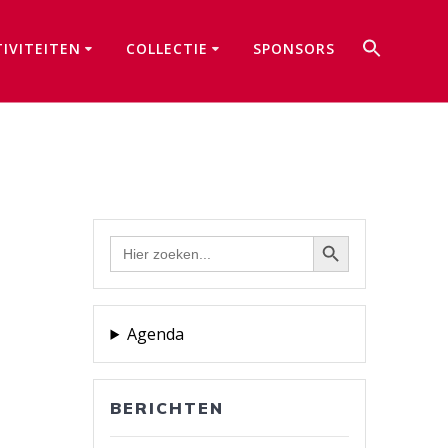
Zoek
TIVITEITEN
COLLECTIE
SPONSORS
naar:
Zoekkno
Zoekknop
Zoek
naar:
Agenda
BERICHTEN