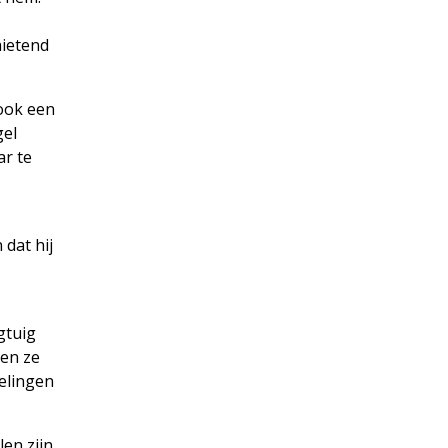
hietend
ook een
gel
ar te
 dat hij
gtuig
ren ze
elingen
en zijn