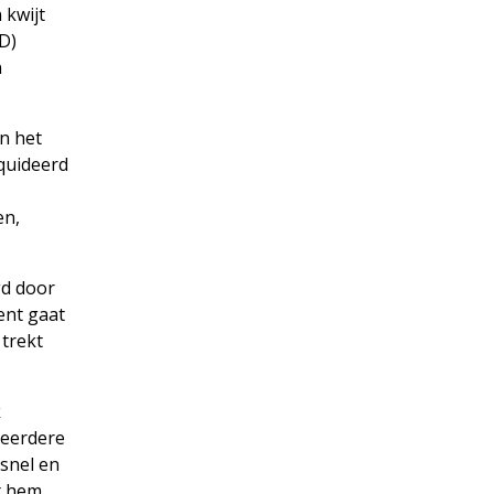
 kwijt
D)
n
n het
iquideerd
en,
gd door
ent gaat
 trekt
k
meerdere
 snel en
t hem.