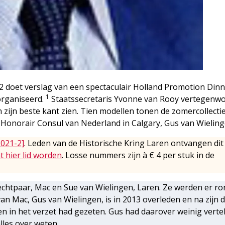
92 doet verslag van een spectaculair Holland Promotion Dinn
1
organiseerd.
Staatssecretaris Yvonne van Rooy vertegenwo
 zijn beste kant zien. Tien modellen tonen de zomercollecti
 Honorair Consul van Nederland in ­Calgary, Gus van Wielin
2021-2]
. Leden van de Historische Kring Laren ontvangen dit
t hier lid worden
. Losse nummers zijn à € 4 per stuk in de
echtpaar, Mac en Sue van Wielingen, Laren. Ze werden er ro
an Mac, Gus van Wielingen, is in 2013 overleden en na zijn d
ren in het verzet had gezeten. Gus had daarover weinig verte
lles over weten.