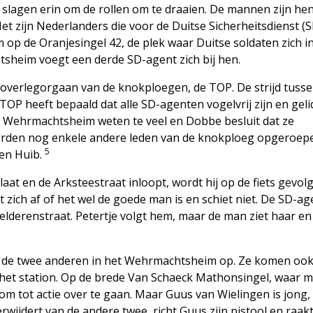
lagen erin om de rollen om te draaien. De mannen zijn hen
t zijn Nederlanders die voor de Duitse Sicherheitsdienst (S
p de Oranjesingel 42, de plek waar Duitse soldaten zich i
heim voegt een derde SD-agent zich bij hen.
k overlegorgaan van de knokploegen, de TOP. De strijd tusse
TOP heeft bepaald dat alle SD-agenten vogelvrij zijn en gel
 Wehrmachtsheim weten te veel en Dobbe besluit dat ze
orden nog enkele andere leden van de knokploeg opgeroep
5
en Huib.
t en de Arksteestraat inloopt, wordt hij op de fiets gevol
 zich af of het wel de goede man is en schiet niet. De SD-ag
derenstraat. Petertje volgt hem, maar de man ziet haar en
.
k de twee anderen in het Wehrmachtsheim op. Ze komen oo
r het station. Op de brede Van Schaeck Mathonsingel, waar 
k om tot actie over te gaan. Maar Guus van Wielingen is jong,
erwijdert van de andere twee, richt Guus zijn pistool en raak