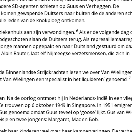
ndere SD-agenten schieten op Guus en Verheggen. De
 komen gewapende Duitsers naar buiten die de anderen sc
 alle leden van de knokploeg ontkomen.
6
 ziekenhuis aan zijn verwondingen.
Als er de volgende dag 
odgeschoten slaan de Duitsers terug. Als represaillemaatre
en jonge mannen opgepakt en naar Duitsland gestuurd om da
Albin Rauter, laat elf Nijmeegse verzetsmensen, die zich in
 de Binnenlandse Strijdkrachten lezen we over Van Wielingen
7
dt Van Wielingen een ‘specialist in het liquideren’ genoemd.
n. Na de oorlog ontmoet hij in Nederlands-Indië in een vlie
Ze trouwen op 6 oktober 1949 in Singapore. In 1951 emigre
Gus genoemd omdat Guus teveel op ‘goose’ lijkt. Gus van Wi
meisje en twee jongens: Margaret, Mac en Bob.
telt haar kinderen veel over haar kampervaringen. De verhal