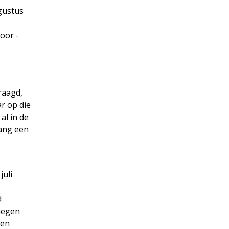
gustus
oor ­
vraagd,
r op die
al in de
lang een
juli
d
jmegen
ten