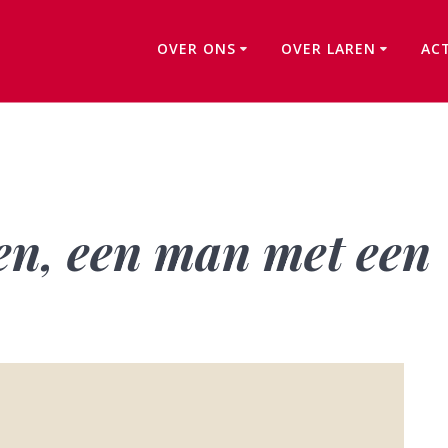
OVER ONS
OVER LAREN
AC
Gus van Wielingen, een man met een geheim
en, een man met een