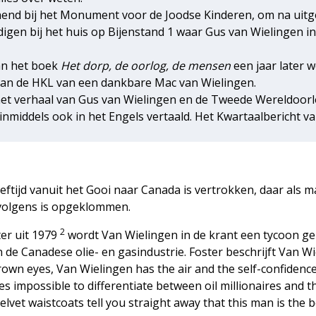
nend bij het Monument voor de Joodse Kinderen, om na uitg
igen bij het huis op Bijenstand 1 waar Gus van Wielingen i
an het boek
Het dorp, de oorlog, de mensen
een jaar later 
aan de HKL van een dankbare Mac van Wielingen.
t het verhaal van Gus van Wielingen en de Tweede Wereldoor
 inmiddels ook in het Engels vertaald. Het Kwartaalbericht v
eeftijd vanuit het Gooi naar Canada is vertrokken, daar als 
ervolgens is opgeklommen.
2
er uit 1979
wordt Van Wielingen in de krant een tycoon 
 de ­Canadese olie- en gasindustrie. Foster ­beschrijft Van W
wn ­eyes, Van Wielingen has the air and the self-confidence
impossible to differentiate between oil millionaires and t
elvet waistcoats tell you straight away that this man is the b