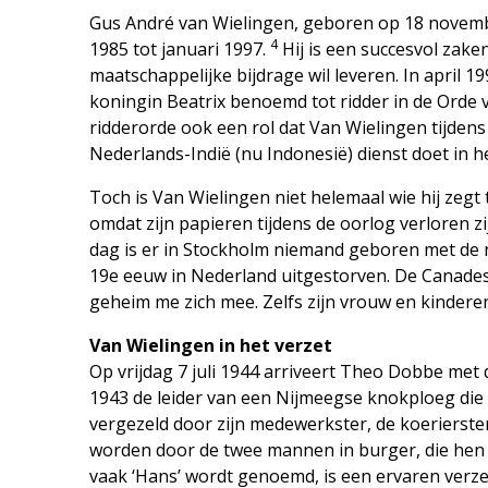
Gus André van Wielingen, geboren op 18 novemb
4
1985 tot januari 1997.
Hij is een succesvol zake
maatschappelijke bijdrage wil leveren. In april 1
koningin Beatrix benoemd tot ridder in de Orde 
ridderorde ook een rol dat Van Wielingen tijdens d
Nederlands-Indië (nu Indonesië) dienst doet in 
Toch is Van Wielingen niet helemaal wie hij zegt 
omdat zijn papieren tijdens de oorlog verloren 
dag is er in Stockholm niemand geboren met de n
19e eeuw in Nederland uitgestorven. De Canades
geheim me zich mee. Zelfs zijn vrouw en kinderen z
Van Wielingen in het verzet
Op vrijdag 7 juli 1944 arriveert Theo Dobbe met 
1943 de leider van een Nijmeegse knokploeg die 
vergezeld door zijn medewerkster, de koerierste
worden door de twee mannen in burger, die hen 
vaak ‘Hans’ wordt genoemd, is een ervaren verze