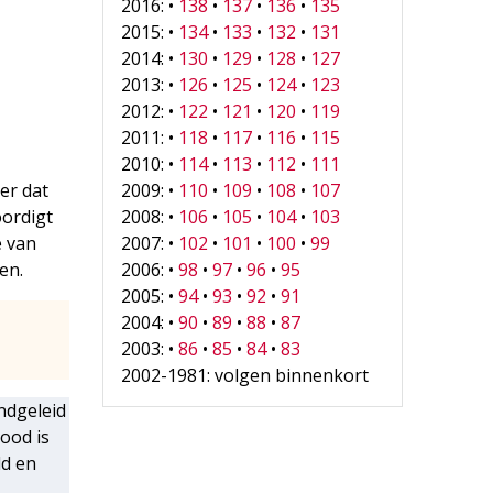
2016: •
138
•
137
•
136
•
135
2015: •
134
•
133
•
132
•
131
2014: •
130
•
129
•
128
•
127
2013: •
126
•
125
•
124
•
123
2012: •
122
•
121
•
120
•
119
2011: •
118
•
117
•
116
•
115
2010: •
114
•
113
•
112
•
111
2009: •
110
•
109
•
108
•
107
er dat
2008: •
106
•
105
•
104
•
103
ordigt
2007: •
102
•
101
•
100
•
99
e van
2006: •
98
•
97
•
96
•
95
gen.
2005: •
94
•
93
•
92
•
91
2004: •
90
•
89
•
88
•
87
2003: •
86
•
85
•
84
•
83
2002-1981: volgen binnenkort
ndgeleid
ood is
ld en