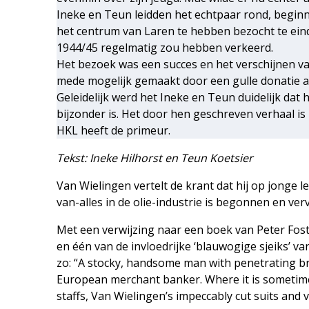
Ineke en Teun leidden het echtpaar rond, begin
het centrum van Laren te hebben bezocht te eind
1944/45 regelmatig zou hebben verkeerd.
Het bezoek was een succes en het verschijnen v
mede mogelijk gemaakt door een gulle donatie 
Geleidelijk werd het Ineke en Teun duidelijk da
bijzonder is. Het door hen geschreven verhaal is
HKL heeft de primeur.
Tekst: Ineke Hilhorst en Teun Koetsier
Van Wielingen vertelt de krant dat hij op jonge l
van-alles in de olie-industrie is begonnen en v
Met een verwijzing naar een boek van Peter Fost
en één van de invloedrijke ‘blauwogige sjeiks’ van
zo: “A stocky, handsome man with penetrating bro
European merchant banker. Where it is sometimes 
staffs, Van Wielingen’s impeccably cut suits and v