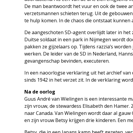
De man beantwoordt het vuur en ook de twee a
verzetsmannen schieten terug. Uit de gebouwen
te hulp komen. In de chaos die ontstaat kunnen
De aangeschoten SD-agent overlijdt later in het
Duitse soldaat in een park in Nijmegen wordt do
pakken ze gijzelaars op. Tijdens razzia’s word
werken. De leider van de SD in Nederland, Hanns 
gevangenschap bevinden, executeren.
In een naoorlogse verklaring uit het archief van
sinds 1942 in het verzet zit. In de verklaring wor
Na de oorlog
Guus André van Wielingen is een interessante ma
zijn vrouw, de stewardess Elisabeth den Hamer. 
naar Canada. Van Wielingen wordt daar al gauw 
en zijn vrouw Betsy krijgen drie kinderen. Een 
Betsy, die in een Japans kamp heeft gezeten, ver