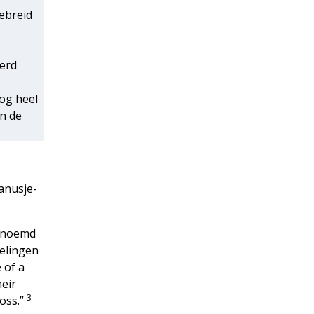
ebreid
n
werd
log heel
an de
manusje-
genoemd
ielingen
 of a
heir
3
oss.”