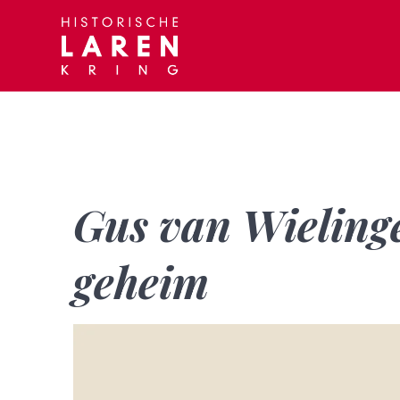
Skip
to
content
Gus van Wieling
geheim