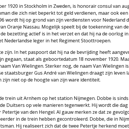
er 1920 in Stockholm in Zweden, is honorair consul van au
nman die zich niet beperkt tot geld verdienen, maar ook een
996 wordt hij op grond van zijn verdiensten voor Nederland d
van Oranje Nassau. Mogelijk speelt bij de toekenning van de
e bezetting actief is in het verzet en dat hij na de oorlog in
het Nederlandse leger in het Regiment Stoottroepen.
te zijn. In het paspoort dat hij na de bevrijding heeft aange
zijn gegaan, staat als geboortedatum 18 november 1920. Maa
aam Van Wielingen. Sterker nog, de naam Van Wielingen is 
e staatsburger Gus André van Wielingen draagt zijn leven 
ijn niet op de hoogte van zijn ­ware identiteit.
de trein uit Arnhem op het station Nijmegen. Dobbe is sinds 
de Duitsers op vele manieren tegenwerkt. Hij wordt die dag
r Petertje van den Hengel. Al gauw merken ze dat ze gevolg
eerder in de trein hebben gecontroleerd. Dobbe, die in Ni
tsman. Hij realiseert zich dat de twee Petertje herkend moe