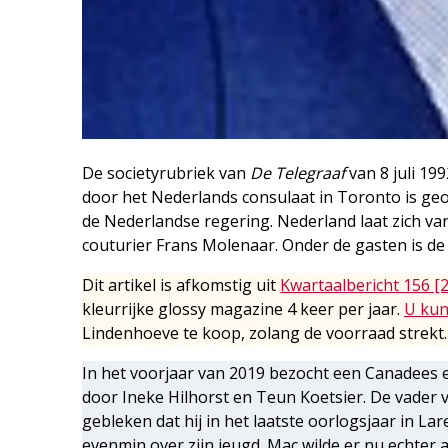
De societyrubriek van
De Telegraaf
van 8 juli 19
door het Nederlands consulaat in Toronto is ge
de Nederlandse regering. Nederland laat zich van
couturier Frans Molenaar. Onder de gasten is de
Dit artikel is afkomstig uit
Kwartaalbericht 156 [
kleurrijke glossy magazine 4 keer per jaar.
U kun
Lindenhoeve te koop, zolang de voorraad strekt.
In het voorjaar van 2019 bezocht een Canadees 
door Ineke Hilhorst en Teun Koetsier. De vader v
gebleken dat hij in het laatste oorlogsjaar in La
evenmin over zijn jeugd. Mac wilde er nu echter a