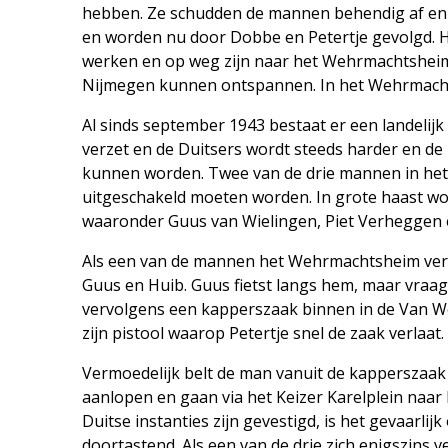
hebben. Ze schudden de mannen behendig af en s
en worden nu door Dobbe en Petertje gevolgd. He
werken en op weg zijn naar het Wehrmachtsheim o
Nijmegen kunnen ontspannen. In het Wehrmachts
Al sinds september 1943 bestaat er een landelij
verzet en de Duitsers wordt steeds harder en de 
kunnen worden. Twee van de drie mannen in het
uitgeschakeld moeten worden. In grote haast w
waaronder Guus van Wielingen, Piet Verheggen 
Als een van de mannen het Wehrmachtsheim verlaa
Guus en Huib. Guus fietst langs hem, maar vraagt
vervolgens een kapperszaak binnen in de Van Wel
zijn pistool waarop Petertje snel de zaak verlaat
Vermoedelijk belt de man vanuit de kapperszaa
aanlopen en gaan via het Keizer Karelplein naa
Duitse instanties zijn gevestigd, is het gevaarlij
doortastend. Als een van de drie zich enigszins v