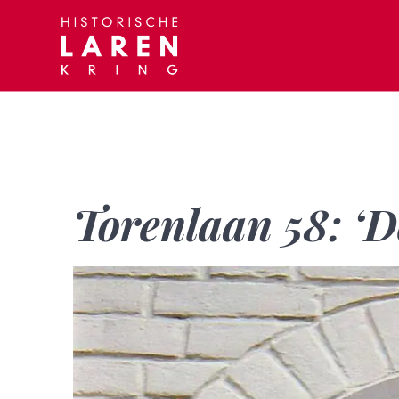
Skip
to
content
Torenlaan 58: ‘D