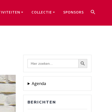
Zoek
TIVITEITEN
COLLECTIE
SPONSORS
naar:
Zoekkno
Zoekknop
Zoek
naar:
Agenda
BERICHTEN