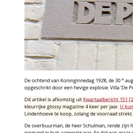
e
De ochtend van Koninginnedag 1928, de 30
aug
opgeschrikt door een hevige explosie. Villa ‘De 
Dit artikel is afkomstig uit
Kwartaalbericht 151 [
kleurrijke glossy magazine 4 keer per jaar.
U kun
Lindenhoeve te koop, zolang de voorraad strekt.
De overbuurman, de heer Schulman, rende zijn hu
niemand in huis aanwezig was. En dat was maar 