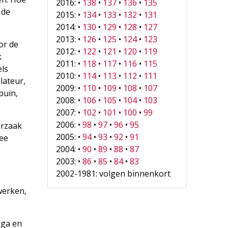
2016: •
138
•
137
•
136
•
135
 de
2015: •
134
•
133
•
132
•
131
2014: •
130
•
129
•
128
•
127
2013: •
126
•
125
•
124
•
123
or de
2012: •
122
•
121
•
120
•
119
k
2011: •
118
•
117
•
116
•
115
els
2010: •
114
•
113
•
112
•
111
lateur,
2009: •
110
•
109
•
108
•
107
puin,
2008: •
106
•
105
•
104
•
103
2007: •
102
•
101
•
100
•
99
2006: •
98
•
97
•
96
•
95
orzaak
2005: •
94
•
93
•
92
•
91
wee
2004: •
90
•
89
•
88
•
87
2003: •
86
•
85
•
84
•
83
2002-1981: volgen binnenkort
werken,
nga en