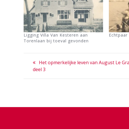
Ligging Villa Van Kesteren aan
Echtpaar
Torenlaan bij toeval gevonden
Bericht
Previous
Het opmerkelijke leven van August Le Gra
navigatie
post:
deel 3