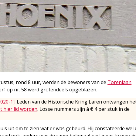
ustus, rond 8 uur, werden de bewoners van de
Torenlaan
Pen’ op nr. 58 werd grotendeels opgeblazen.
2020-1]
. Leden van de Historische Kring Laren ontvangen he
t hier lid worden
. Losse nummers zijn à € 4 per stuk in de
is uit om te zien wat er was gebeurd. Hij constateerde wel 
goed ook, anders was de ramp helemaal niet meer te overzi