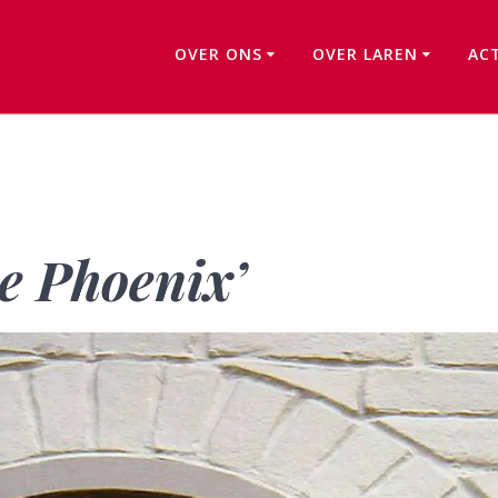
OVER ONS
OVER LAREN
AC
Torenlaan 58: ‘De Phoenix’
e Phoenix’