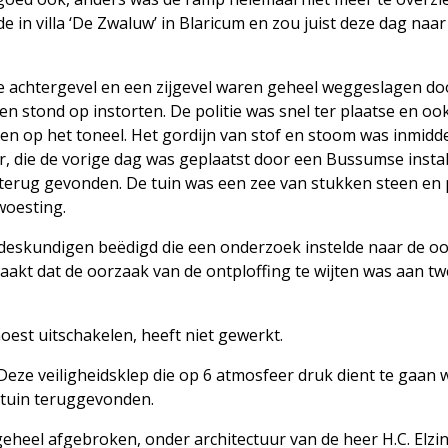
e in villa ‘De Zwaluw’ in Blaricum en zou juist deze dag naar
ele achtergevel en een zijgevel waren geheel weggeslagen do
en stond op instorten. De politie was snel ter plaatse en oo
 op het toneel. Het gordijn van stof en stoom was inmidd
r, die de vorige dag was geplaatst door een Bussumse instal
n terug gevonden. De tuin was een zee van stukken steen en 
rwoesting.
eskundigen beëdigd die een onderzoek instelde naar de o
aakt dat de oorzaak van de ontploffing te wijten was aan t
oest uitschakelen, heeft niet gewerkt.
Deze veiligheidsklep die op 6 atmosfeer druk dient te gaan 
e tuin teruggevonden.
geheel afgebroken, onder architectuur van de heer H.C. Elzi