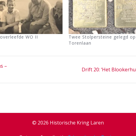
 overleefde WO II
Twee Stolpersteine gelegd op
Torenlaan
s –
Next
Drift 20: ‘Het Blookerhu
post:
© 2026 Historische Kring Laren