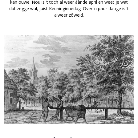
kan ouwe. Nou is ‘t toch al weer àànde april en weet je wat
dat zegge wul, juist Keuninginnedag. Over ‘n paor daoge is ‘t
alweer zôweid.