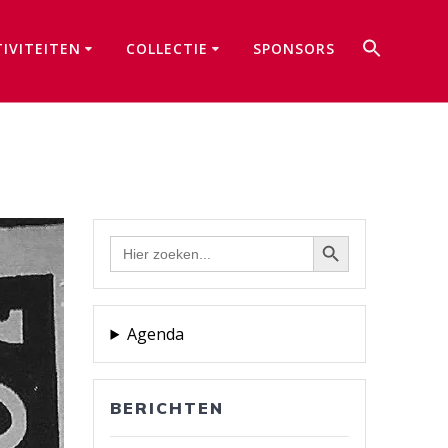
Zoek
TIVITEITEN
COLLECTIE
SPONSORS
naar:
Zoekkno
Zoekknop
Zoek
naar:
Agenda
BERICHTEN