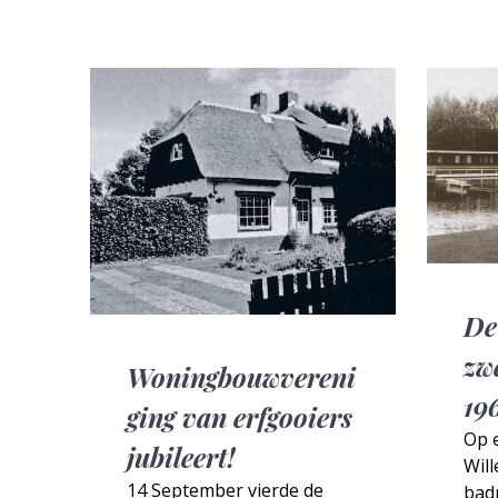
De
zw
Woningbouwvereni
19
ging van erfgooiers
Op 
jubileert!
Wil
14 September vierde de
bad