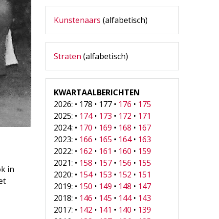
Kunstenaars
(alfabetisch)
Straten
(alfabetisch)
KWARTAALBERICHTEN
2026: • 178 • 177 •
176
•
175
2025: •
174
•
173
•
172
•
171
2024: •
170
•
169
•
168
•
167
2023: •
166
•
165
•
164
•
163
2022: •
162
•
161
•
160
•
159
2021: •
158
•
157
•
156
•
155
k in
2020: •
154
•
153
•
152
•
151
et
2019: •
150
•
149
•
148
•
147
2018: •
146
•
145
•
144
•
143
2017: •
142
•
141
•
140
•
139