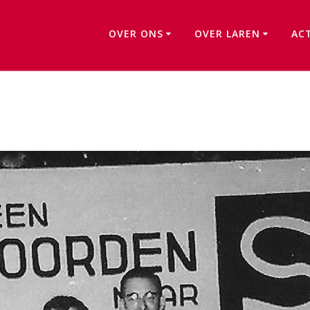
OVER ONS
OVER LAREN
AC
De Omloop