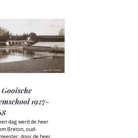
 Gooische
emschool 1927-
68
een dag werd de heer
lem Breton, oud-
meester, door de heer