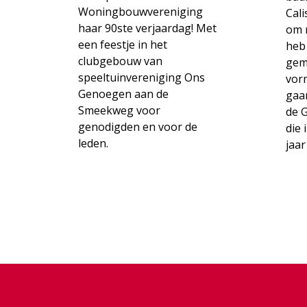
Woningbouwvereniging
Cali
haar 90ste verjaardag! Met
om m
een feestje in het
heb
clubgebouw van
gem
speeltuinvereniging Ons
vor
Genoegen aan de
gaa
Smeekweg voor
de 
genodigden en voor de
die 
leden.
jaar