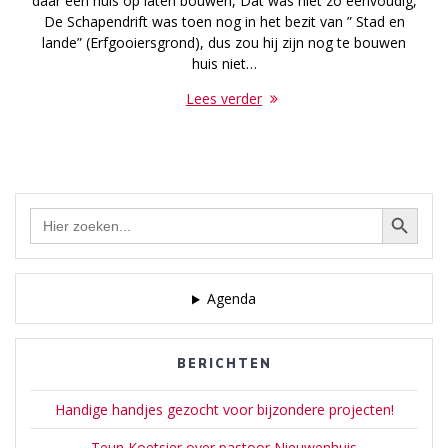
daar een huis op laten bouwen, Dat was niet zo eenvoudig,
De Schapendrift was toen nog in het bezit van ” Stad en
lande” (Erfgooiersgrond), dus zou hij zijn nog te bouwen
huis niet…
Lees verder
Zoekknop
Zoek
naar:
Agenda
BERICHTEN
Handige handjes gezocht voor bijzondere projecten!
Teun Koetsier over pastoor Nieuwenhuis