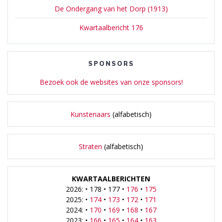
De Ondergang van het Dorp (1913)
Kwartaalbericht 176
SPONSORS
Bezoek ook de websites van onze sponsors!
Kunstenaars
(alfabetisch)
Straten
(alfabetisch)
KWARTAALBERICHTEN
2026: • 178 • 177 •
176
•
175
2025: •
174
•
173
•
172
•
171
2024: •
170
•
169
•
168
•
167
2023: •
166
•
165
•
164
•
163