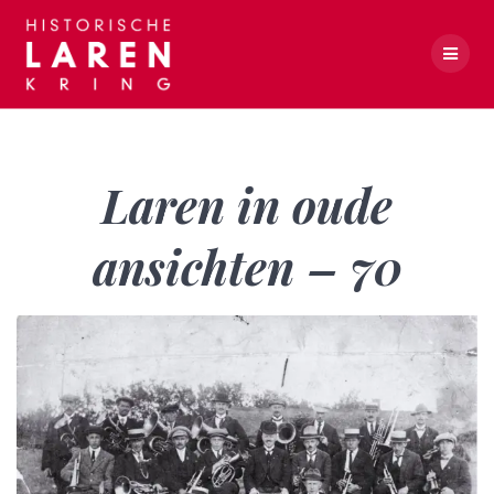
Skip
to
content
Laren in oude ansichten – 70
Laren in oude
ansichten – 70