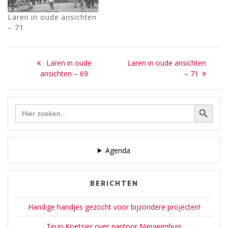
Laren in oude ansichten
– 71
Bericht
Previous
Next
Laren in oude
Laren in oude ansichten
navigatie
post:
post:
ansichten – 69
– 71
Zoekknop
Zoek
naar:
Agenda
BERICHTEN
Handige handjes gezocht voor bijzondere projecten!
Teun Koetsier over pastoor Nieuwenhuis