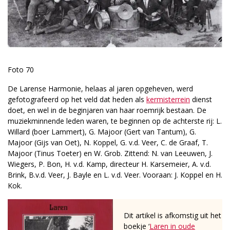
Foto 70
De Larense Harmonie, helaas al jaren opgeheven, werd
gefotografeerd op het veld dat heden als
kermisterrein
dienst
doet, en wel in de beginjaren van haar roemrijk bestaan. De
muziekminnende leden waren, te beginnen op de achterste rij: L.
Willard (boer Lammert), G. Majoor (Gert van Tantum), G.
Majoor (Gijs van Oet), N. Koppel, G. v.d. Veer, C. de Graaf, T.
Majoor (Tinus Toeter) en W. Grob. Zittend: N. van Leeuwen, J.
Wiegers, P. Bon, H. v.d. Kamp, directeur H. Karsemeier, A. v.d.
Brink, B.v.d. Veer, J. Bayle en L. v.d. Veer. Vooraan: J. Koppel en H.
Kok.
Dit artikel is afkomstig uit het
boekje ‘
Laren in oude