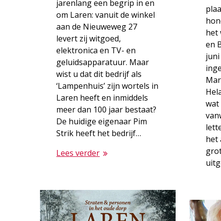
jarenlang een begrip in en
pla
om ­Laren: vanuit de winkel
hond
aan de Nieuweweg 27
het
levert zij witgoed,
en B
elektronica en TV- en
juni
geluidsapparatuur. Maar
ing
wist u dat dit bedrijf als
Mar
‘Lampenhuis’ zijn wortels in
Hela
Laren heeft en inmiddels
wat 
meer dan 100 jaar bestaat?
van
De huidige eigenaar Pim
lett
Strik heeft het bedrijf…
het 
grot
Lees verder
uitg