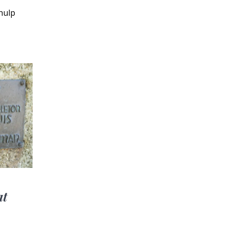
hulp
at