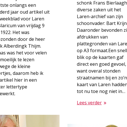
schonk Frans Bierlaagh
atste onlangs een
diverse zaken uit het
erd jaar oud artikel uit
Laren-archief van zijn
 weekblad voor Laren
schoonvader: Bart Krijn
laricum van vrijdag 9
Daaronder bevonden z
 1922. Het was
afdrukken van
ezonden door de heer
plattegronden van Lar
k Alberdingk Thijm.
op A3 formaat.Een snel
as was het voor velen
blik op de kaarten gaf
moeilijk te lezen
direct een goed gevoel,
wege de kleine
want overal stonden
ertjes, daarom heb ik
straatnamen bij en zo’n
artikel hier in een
kaart van Laren hadden
er lettertype
tot nu toe nog niet in…
ewerkt.
Lees verder