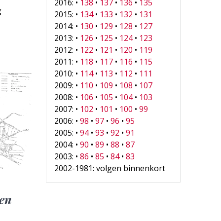
2016: •
138
•
137
•
136
•
135
g
2015: •
134
•
133
•
132
•
131
2014: •
130
•
129
•
128
•
127
2013: •
126
•
125
•
124
•
123
2012: •
122
•
121
•
120
•
119
2011: •
118
•
117
•
116
•
115
2010: •
114
•
113
•
112
•
111
2009: •
110
•
109
•
108
•
107
2008: •
106
•
105
•
104
•
103
2007: •
102
•
101
•
100
•
99
2006: •
98
•
97
•
96
•
95
2005: •
94
•
93
•
92
•
91
2004: •
90
•
89
•
88
•
87
2003: •
86
•
85
•
84
•
83
2002-1981: volgen binnenkort
men