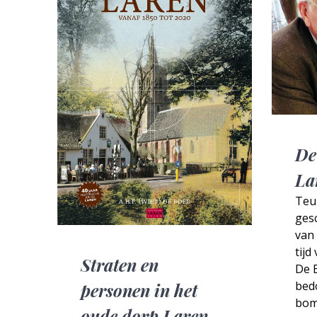
De
La
Teu
gesc
van 
tijd
Straten en
De B
bed
personen in het
bom
oude dorp Laren