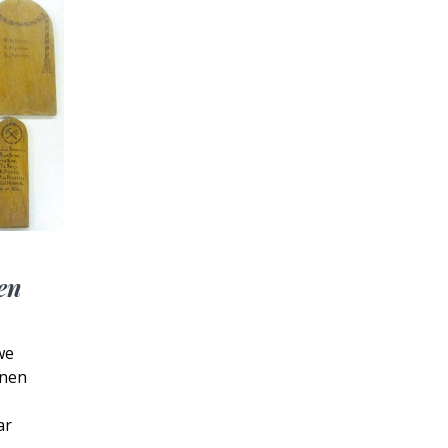
en
we
nnen
ar