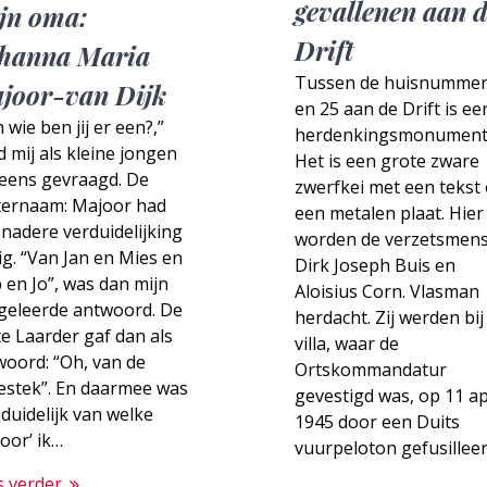
gevallenen aan 
jn oma:
Drift
hanna Maria
Tussen de huisnummer
joor-van Dijk
en 25 aan de Drift is ee
 wie ben jij er een?,”
herdenkingsmonument
 mij als kleine jongen
Het is een grote zware
 eens gevraagd. De
zwerfkei met een tekst
ternaam: Majoor had
een metalen plaat. Hier
nadere verduidelijking
worden de verzetsmen
g. “Van Jan en Mies en
Dirk Joseph Buis en
 en Jo”, was dan mijn
Aloisius Corn. Vlasman
geleerde antwoord. De
herdacht. Zij werden bij
e Laarder gaf dan als
villa, waar de
woord: “Oh, van de
Ortskommandatur
estek”. En daarmee was
gevestigd was, op 11 ap
duidelijk van welke
1945 door een Duits
oor’ ik…
vuurpeloton gefusillee
s verder