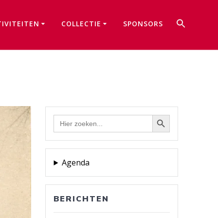
Zoek
TIVITEITEN
COLLECTIE
SPONSORS
naar:
Zoekkno
Zoekknop
Zoek
naar:
Agenda
BERICHTEN