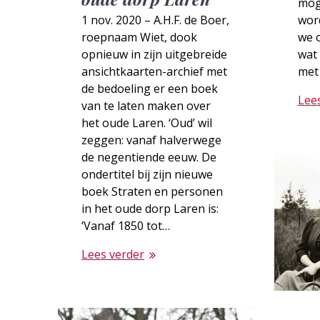
mog
1 nov. 2020 – A.H.F. de Boer,
wor
roepnaam Wiet, dook
we 
opnieuw in zijn uitgebreide
wat 
ansichtkaarten-archief met
met
de bedoeling er een boek
Lee
van te laten maken over
het oude Laren. ‘Oud’ wil
zeggen: vanaf halverwege
de negentiende eeuw. De
ondertitel bij zijn nieuwe
boek Straten en personen
in het oude dorp Laren is:
‘Vanaf 1850 tot…
Lees verder