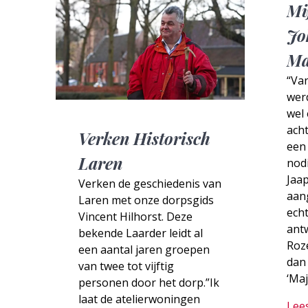
Mi
Jo
Ma
“Van
werd
wel
ach
Verken Historisch
een 
Laren
nodi
Jaap
Verken de geschiedenis van
aan
Laren met onze dorpsgids
echt
Vincent Hilhorst. Deze
ant
bekende Laarder leidt al
Roz
een aantal jaren groepen
dan 
van twee tot vijftig
‘Maj
personen door het dorp.”Ik
laat de atelierwoningen
Lee