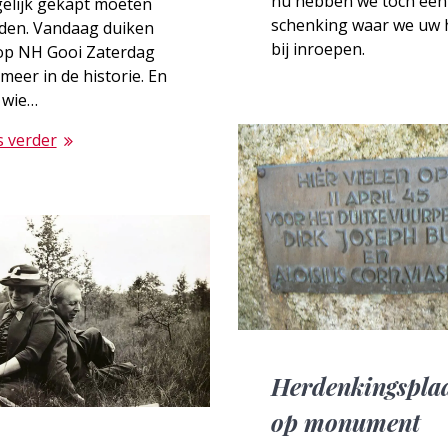
nu hebben we toch een
elijk gekapt moeten
schenking waar we uw 
den. Vandaag duiken
bij inroepen.
op NH Gooi Zaterdag
meer in de historie. En
 wie…
s verder
Herdenkingspla
op monument