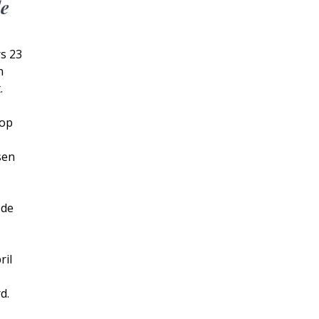
de
s 23
n
.
 op
sen
 de
ril
rd.