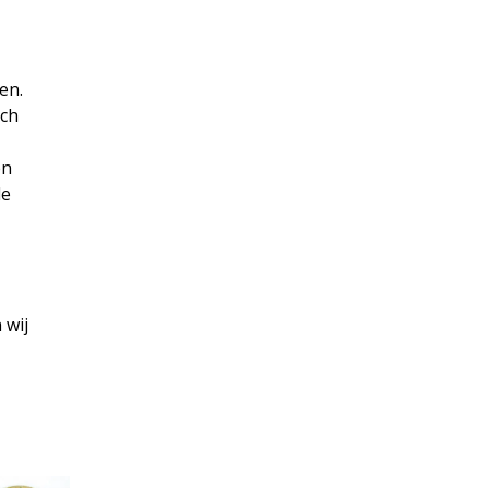
en.
ich
en
le
 wij