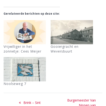
Gerelateerde berichten op deze site:
Vrijwilliger in het
Gooiergracht en
zonnetje: Cees Meijer
Weversbuurt
Noolseweg 7
Bericht
Next
Burgemeester Van
Previous
Brink – Sint
post:
Nispen van