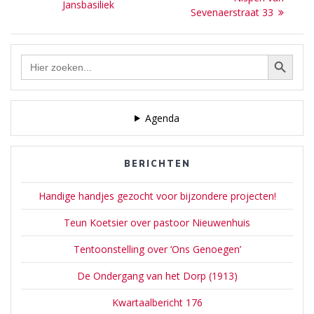
navigatie
post:
Jansbasiliek
Sevenaerstraat 33
Zoekknop
Zoek
naar:
Agenda
BERICHTEN
Handige handjes gezocht voor bijzondere projecten!
Teun Koetsier over pastoor Nieuwenhuis
Tentoonstelling over ‘Ons Genoegen’
De Ondergang van het Dorp (1913)
Kwartaalbericht 176