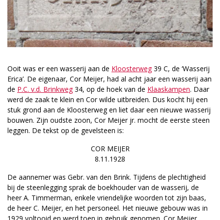
Ooit was er een wasserij aan de
Kloosterweg
39 C, de ‘Wasserij
Erica’. De eigenaar, Cor Meijer, had al acht jaar een wasserij aan
de
P.C. v.d. Brinkweg
34, op de hoek van de
Klaaskampen
. Daar
werd de zaak te klein en Cor wilde uitbreiden. Dus kocht hij een
stuk grond aan de Kloosterweg en liet daar een nieuwe wasserij
bouwen. Zijn oudste zoon, Cor Meijer jr. mocht de eerste steen
leggen. De tekst op de gevelsteen is:
COR MEIJER
8.11.1928
De aannemer was Gebr. van den Brink. Tijdens de plechtigheid
bij de steenlegging sprak de boekhouder van de wasserij, de
heer A. Timmerman, enkele vriendelijke woorden tot zijn baas,
de heer C. Meijer, en het personeel. Het nieuwe gebouw was in
1929 voltooid en werd toen in gebruik genomen. Cor Meijer