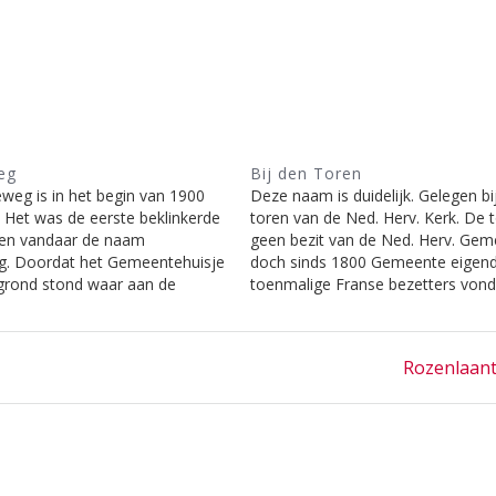
eg
Bij den Toren
eg is in het begin van 1900
Deze naam is duidelijk. Gelegen bi
 Het was de eerste beklinkerde
toren van de Ned. Herv. Kerk. De t
en vandaar de naam
geen bezit van de Ned. Herv. Gem
. Doordat het Gemeentehuisje
doch sinds 1800 Gemeente eigen
grond stond waar aan de
toenmalige Franse bezetters vond
 de Nieuweweg begint was
kerktorens een militaire functie h
kwam de opening vrij voor de
daarom moesten worden onderh
e straat. De gehele omrek, nu
door de wereldlijke Gemeente. Z
Next
Rozenlaant
…
is…
post: