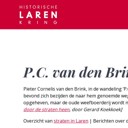
Skip
to
content
P.C. van den Br
Pieter Cornelis van den Brink, in de wandeling ‘P
bevond zich bezijden de naar hem genoemde we
opgeheven, maar de oude weefboerderij wordt no
door de straten heen
, door Gerard Koekkoek]
Overzicht van
straten in Laren
| Berichten over d