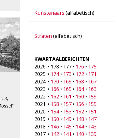
Kunstenaars
(alfabetisch)
Straten
(alfabetisch)
KWARTAALBERICHTEN
2026: • 178 • 177 •
176
•
175
2025: •
174
•
173
•
172
•
171
2024: •
170
•
169
•
168
•
167
2023: •
166
•
165
•
164
•
163
2022: •
162
•
161
•
160
•
159
r. 3,
2021: •
158
•
157
•
156
•
155
Mossel”
2020: •
154
•
153
•
152
•
151
2019: •
150
•
149
•
148
•
147
2018: •
146
•
145
•
144
•
143
2017: •
142
•
141
•
140
•
139