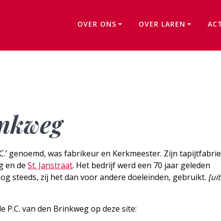
OVER ONS
OVER LAREN
AC
P.C. van den Brinkweg
inkweg
.C.’ genoemd, was fabrikeur en Kerkmeester. Zijn tapijtfabri
g en de
St. Janstraat
. Het bedrijf werd een 70 jaar geleden
g steeds, zij het dan voor andere doeleinden, gebruikt.
[ui
e P.C. van den Brinkweg op deze site: