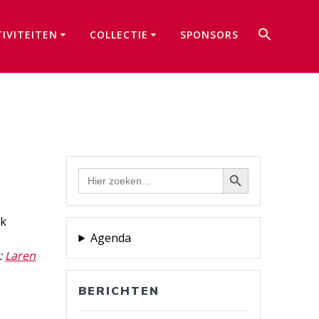
Zoek
TIVITEITEN
COLLECTIE
SPONSORS
naar:
Zoekkno
Zoekknop
Zoek
naar:
ek
Agenda
t:
Laren
BERICHTEN