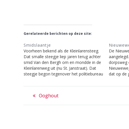
Gerelateerde berichten op deze site:
Smidslaantje
Nieuwew
Voorheen bekend als de Kleinlarensteeg.
De Nieuwew
Dat smalle steegje liep jaren terug achter
aangelegd.
smid Van den Bergh om en mondde in de
dorpsweg 
Kleinlarenweg uit (nu St. Janstraat). Dat
Nieuweweg
steegje begon tegenover het politiebureau
dat op de 
en liep tussen de tegenwoordige firma
Brinkzijde
Gielen en de Smederij. De P.C. van den
gesloopt, 
Bericht
Brinkweg bestond nog niet.…
toekomstig
Previous
Ooghout
bevattend
navigatie
post: