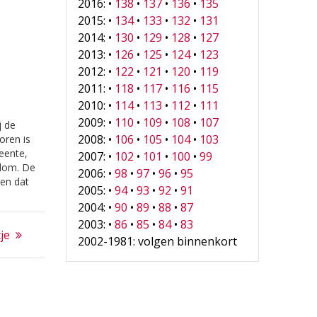
2016: •
138
•
137
•
136
•
135
2015: •
134
•
133
•
132
•
131
2014: •
130
•
129
•
128
•
127
2013: •
126
•
125
•
124
•
123
2012: •
122
•
121
•
120
•
119
2011: •
118
•
117
•
116
•
115
2010: •
114
•
113
•
112
•
111
2009: •
110
•
109
•
108
•
107
j de
2008: •
106
•
105
•
104
•
103
oren is
eente,
2007: •
102
•
101
•
100
•
99
dom. De
2006: •
98
•
97
•
96
•
95
en dat
2005: •
94
•
93
•
92
•
91
adden en
2004: •
90
•
89
•
88
•
87
ouden
2003: •
86
•
85
•
84
•
83
odoende
je
2002-1981: volgen binnenkort