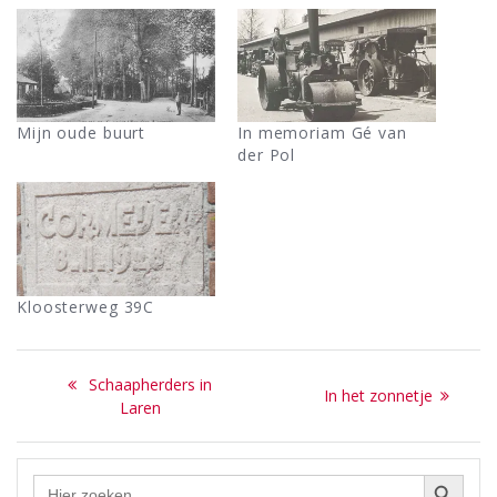
Mijn oude buurt
In memoriam Gé van
der Pol
Kloosterweg 39C
Bericht
Previous
Schaapherders in
Next
In het zonnetje
navigatie
post:
Laren
post:
Zoekknop
Zoek