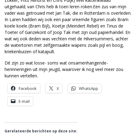
Lokker, Frits Hilhorst en Chris Puijk) veel kattenkwaad
uitgehaald; van Chris heb ik toen leren roken.Een zus van mijn
vader was getrouwd met Jan Tak, die in Rotterdam is overleden.
In Laren hadden wij ook een paar vreemde figuren zoals Bram
koele koele (Bram Bijl), Koetje (Meindert Rebel) en Tinus de
Toeter of Ganzekont of Joop Tak met zijn oud papierhandel. En
wat wij ook deden was vechten met de Hilversum­mers, achter
de water­toren met zelfgemaakte wapens zoals pijl en boog,
kriekenbuizen of katapult.
Dit zijn zo wat losse- soms wat onsamenhangende-
herinneringen uit mijn jeugd, waarover ik nog veel meer zou
kunnen vertellen.
Facebook
X
WhatsApp
E-mail
Gerelateerde berichten op deze site: