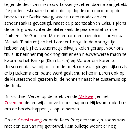
tegen de deur van mevrouw Lokker gezet en daarna aangebeld.
De poffertjeskraam stond in die tijd bij de notenboom op de
hoek van de Barbiersweg, waar nu een mode- en een
schoenzaak is gevestigd, naast de platenzaak van Calis. Tijdens
de oorlog was achter de platenzaak de paardenstal van de
Duitsers. De Gooische Moordenaar reed toen door Laren naar
Malbak (Blaricum) en het Laarder Hoogt. In de oorlogstijd
hebben wij bij het stationnetje dikwijls kolen geraapt voor ons
thuis. Ik herinner mij ook nog dat er een nieuwerwetse machine
kwam op het Brinkje (Klein Laren) bij Majoor om koren te
dorsen en dat wij bij ons om de hoek ook vaak gingen kijken als
er bij Bakema een paard werd geslacht. Ik heb in Laren ook op
de kleuterschool gezeten bij de nonnen naast het zusterhuis op
de Brink.
Bij kruidnier Verver op de hoek van de
Melkweg
en het
Zevenend
deden wij al onze boodschappen; Hij kwam ook thuis
om de boodschappenlijst op te nemen.
Op de
Kloosterweg
woonde Kees Poe; een van zijn zoons was
met een zus van mij getrouwd. Rein bulletje woont er nog.