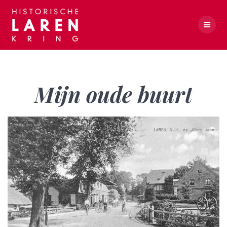
Skip
to
content
Mijn oude buurt
Mijn oude buurt