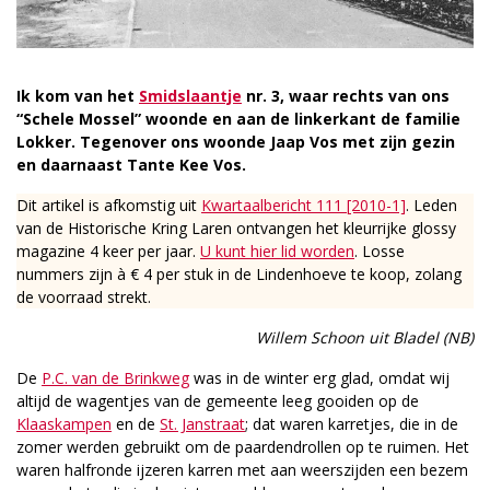
Ik kom van het
Smidslaantje
nr. 3, waar rechts van ons
“Schele Mossel” woonde en aan de linkerkant de familie
Lokker. Tegenover ons woonde Jaap Vos met zijn gezin
en daarnaast Tante Kee Vos.
Dit artikel is afkomstig uit
Kwartaalbericht 111 [2010-1]
. Leden
van de Historische Kring Laren ontvangen het kleurrijke glossy
magazine 4 keer per jaar.
U kunt hier lid worden
. Losse
nummers zijn à € 4 per stuk in de Lindenhoeve te koop, zolang
de voorraad strekt.
Willem Schoon uit Bladel (NB)
De
P.C. van de Brinkweg
was in de winter erg glad, omdat wij
altijd de wagentjes van de gemeente leeg gooiden op de
Klaaskampen
en de
St. Janstraat
; dat waren karretjes, die in de
zomer werden gebruikt om de paardendrollen op te ruimen. Het
waren halfronde ijzeren karren met aan weerszijden een bezem