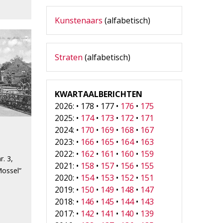
Kunstenaars
(alfabetisch)
Straten
(alfabetisch)
KWARTAALBERICHTEN
2026: • 178 • 177 •
176
•
175
2025: •
174
•
173
•
172
•
171
2024: •
170
•
169
•
168
•
167
2023: •
166
•
165
•
164
•
163
2022: •
162
•
161
•
160
•
159
r. 3,
2021: •
158
•
157
•
156
•
155
Mossel”
2020: •
154
•
153
•
152
•
151
2019: •
150
•
149
•
148
•
147
2018: •
146
•
145
•
144
•
143
2017: •
142
•
141
•
140
•
139