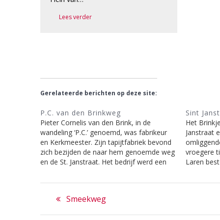
Lees verder
Gerelateerde berichten op deze site:
P.C. van den Brinkweg
Sint Jans
Pieter Cornelis van den Brink, in de
Het Brinkj
wandeling ‘P.C.’ genoemd, was fabrikeur
Janstraat
en Kerkmeester. Zijn tapijtfabriek bevond
omliggende
zich bezijden de naar hem genoemde weg
vroegere t
en de St. Janstraat. Het bedrijf werd een
Laren best
70 jaar geleden opgeheven, maar de oude
Zevenend, 
weefboerderij wordt nog steeds, zij het
Klein Lare
Bericht
dan voor andere doeleinden, gebruikt.…
bouwde me
Previous
Smeekweg
navigatie
post: