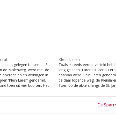
traat
Klein Laren
e aldaar, gelegen tussen de St.
Zoals ik reeds eerder verteld heb 
 en de Molenweg, werd met de
lang geleden, Laren uit vier buurt
 boerderijen en woningen in
daarvan werd Klein Laren genoe
ijden ‘Klein Laren’ genoemd.
de daar lopende weg, de Kleinlar
ond toen uit vier buurten. Het
Toen op de akkers langs de St. Jan
de Brink, het Oosterend en
plaats van het koren nieuwe woni
n. Toen Laren begon te groeien
verrezen, besloot men de straat d
n de huizen dichter op…
aangelegd…
Next
De Sparr
post: