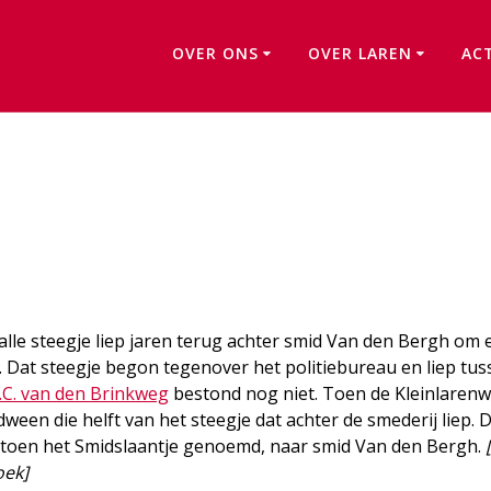
OVER ONS
OVER LAREN
AC
Smidslaantje
lle steegje liep jaren terug achter smid Van den Bergh om 
). Dat steegje begon tegenover het politiebureau en liep tus
.C. van den Brinkweg
bestond nog niet. Toen de Kleinlaren
een die helft van het steegje dat achter de smederij liep. 
rd toen het Smidslaantje genoemd, naar smid Van den Bergh.
oek]