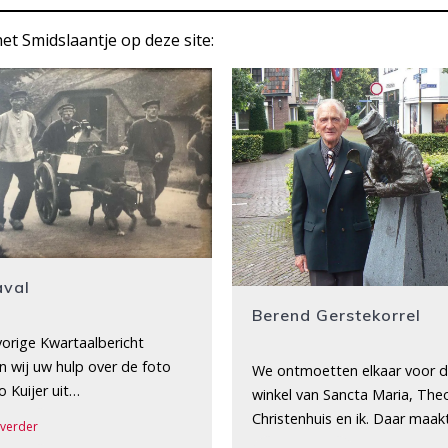
et Smidslaantje op deze site:
aval
Berend Gerstekorrel
vorige Kwartaalbericht
n wij uw hulp over de foto
We ontmoetten elkaar voor 
o Kuijer uit…
winkel van Sancta Maria, The
Christenhuis en ik. Daar maa
 verder