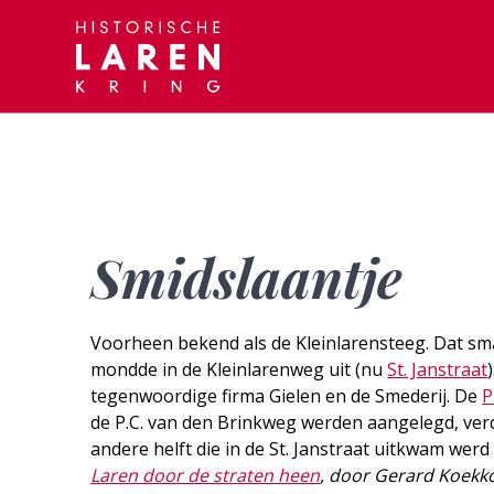
Skip
to
content
Smidslaantje
Voorheen bekend als de Kleinlarensteeg. Dat sma
mondde in de Kleinlarenweg uit (nu
St. Janstraat
tegenwoordige firma Gielen en de Smederij. De
P
de P.C. van den Brinkweg werden aangelegd, verdw
andere helft die in de St. Janstraat uitkwam we
Laren door de straten heen
, door Gerard Koekk