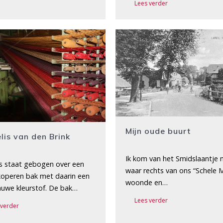
Lees verder
Mijn oude buurt
lis van den Brink
Ik kom van het Smidslaantje n
is staat gebogen over een
waar rechts van ons “Schele 
koperen bak met daarin een
woonde en…
auwe kleurstof. De bak…
Lees verder
 verder