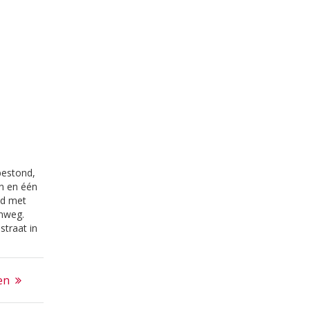
bestond,
en en één
md met
enweg.
straat in
ngen
ie dáár
en