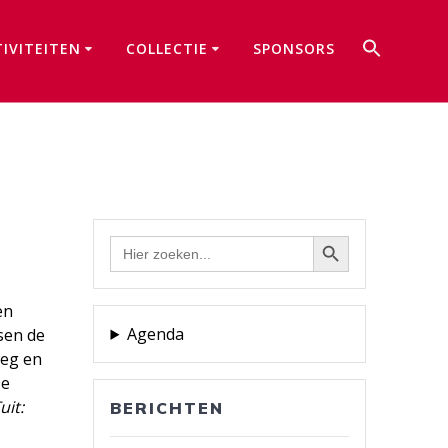
Zoek
TIVITEITEN
COLLECTIE
SPONSORS
naar:
Zoekkno
Zoekknop
Zoek
naar:
en
Agenda
sen de
weg en
De
[uit:
BERICHTEN