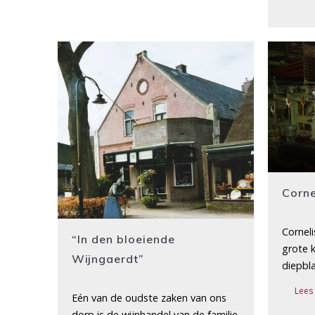
Corne
Cornel
“In den bloeiende
grote 
Wijngaerdt”
diepbl
Lees
Eén van de oudste zaken van ons
dorp is de wijnhandel van de familie