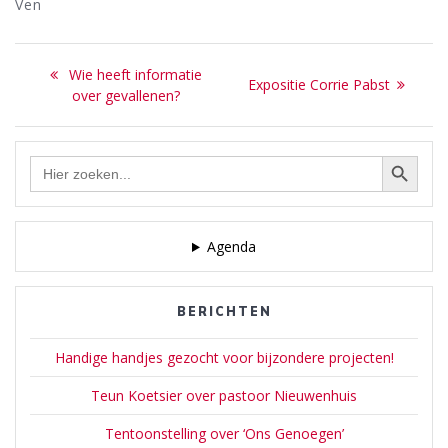
Ven
Bericht
Previous
Wie heeft informatie
Next
Expositie Corrie Pabst
navigatie
post:
over gevallenen?
post:
Zoekknop
Zoek
naar:
Agenda
BERICHTEN
Handige handjes gezocht voor bijzondere projecten!
Teun Koetsier over pastoor Nieuwenhuis
Tentoonstelling over ‘Ons Genoegen’