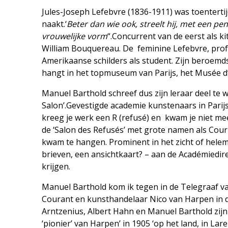
Jules-Joseph Lefebvre (1836-1911) was toenterti
naakt.‘
Beter dan wie ook, streelt hij, met een pe
vrouwelijke vorm
“.Concurrent van de eerst als 
William Bouquereau. De feminine Lefebvre, profe
Amerikaanse schilders als student. Zijn beroemd
hangt in het topmuseum van Parijs, het Musée
Manuel Barthold schreef dus zijn leraar deel te
Salon’.Gevestigde academie kunstenaars in Pari
kreeg je werk een R (refusé) en kwam je niet m
de ‘Salon des Refusés’ met grote namen als Cour
kwam te hangen. Prominent in het zicht of hele
brieven, een ansichtkaart? – aan de Académiedir
krijgen.
Manuel Barthold kom ik tegen in de Telegraaf v
Courant en kunsthandelaar Nico van Harpen in d
Arntzenius, Albert Hahn en Manuel Barthold zijn 
‘pionier’ van Harpen’ in 1905 ‘op het land, in La