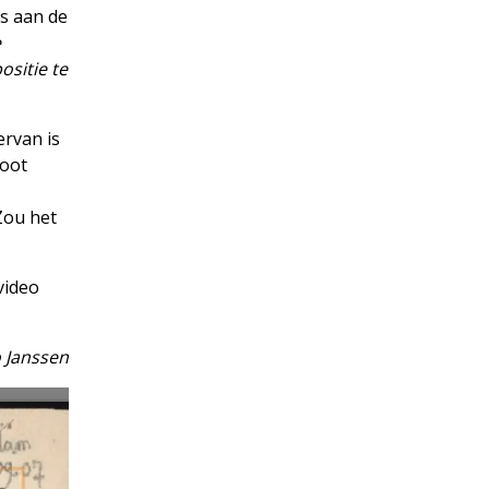
s aan de
e
ositie te
ervan is
voot
Zou het
video
 Janssen