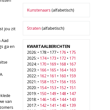
anssen
Kunstenaars
(alfabetisch)
Straten
(alfabetisch)
t jou zit
n Aad
gs ga en
KWARTAALBERICHTEN
2026: • 178 • 177 •
176
•
175
2025: •
174
•
173
•
172
•
171
itse
2024: •
170
•
169
•
168
•
167
2023: •
166
•
165
•
164
•
163
a,
2022: •
162
•
161
•
160
•
159
2021: •
158
•
157
•
156
•
155
2020: •
154
•
153
•
152
•
151
2019: •
150
•
149
•
148
•
147
eklede
2018: •
146
•
145
•
144
•
143
uwe van
2017: •
142
•
141
•
140
•
139
 zomers