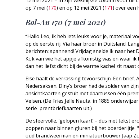
12 mei 2021 – In zijn wekelijkse column voor de 
op 7 mei (
170
) en op 12 mei 2021 (
171
) over een 
Bol-An 170 (7 mei 2021)
“Hallo Leo, ik heb iets leuks voor je, materiaal v
op de eerste rij. Via haar broer in Duitsland. Lan
berichten: spannend! Vrijdag snelde ik naar het
Kok van wie het appje afkomstig was en waar ik h
dan het liefst dicht bij de warme kachel zit naast
Else haalt de verrassing tevoorschijn. Een brie
Nedersaksen. Diny’s broer had de zolder van zij
ansichtkaarten gestuit met daartussen één prentb
Velsen. (De Fries Jelle Nauta, in 1885 onderwijzer 
serie prentbriefkaarten uit.)
De sfeervolle, ‘gelopen kaart’ – dus met tekst e
poppen naar binnen gluren bij het boerderijtje
oud brandweerman en miniatuurbouwer Jaap Zoon