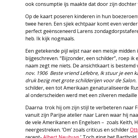
ook consumptie ijs maakte dat door zijn dochter v
Op de kaart poseren kinderen in hun boezeroen
twee heren. Een sjiek echtpaar komt even verder
perfect geënsceneerd Larens zondagdorpstafereel.
heb. Ik kijk nogmaals.
Een getekende pijl wijst naar een meisje midden 
bijgeschreven. “Bijzonder, een schilder”, roep ik
naam zegt me niets. De ansichtkaart is bestemd voo
nov. 1906 Beste vriend Lefebre, Ik stuur je een k
druk bezig met grote schilderijen voor de Salon. 
schilder, een tot Amerikaan genaturaliseerde Rus 
al onderscheiden werd met een zilveren medaille
Daarna trok hij om zijn stijl te verbeteren naar
vanuit zijn Parijse atelier naar Laren waar hij na
de vele Amerikanen en Engelsen – zoals Keith, H
neergestreken. ‘Om’ zoals criticus en schilder
Ott
recept-
Albert Neuhuys
.’ Toch ging het Barthold 