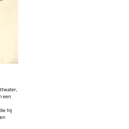
theater,
in een
ie hij
een