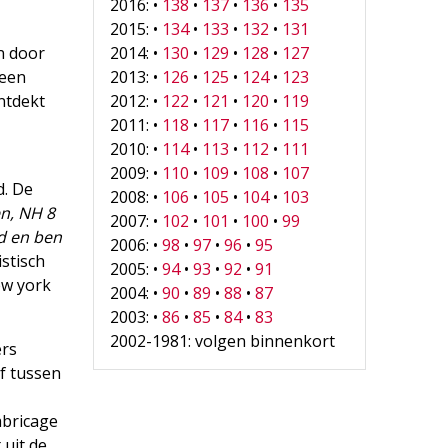
2016: •
138
•
137
•
136
•
135
2015: •
134
•
133
•
132
•
131
n door
2014: •
130
•
129
•
128
•
127
 een
2013: •
126
•
125
•
124
•
123
ntdekt
2012: •
122
•
121
•
120
•
119
2011: •
118
•
117
•
116
•
115
2010: •
114
•
113
•
112
•
111
2009: •
110
•
109
•
108
•
107
d. De
2008: •
106
•
105
•
104
•
103
n, NH 8
2007: •
102
•
101
•
100
•
99
rd en ben
2006: •
98
•
97
•
96
•
95
istisch
2005: •
94
•
93
•
92
•
91
ew york
2004: •
90
•
89
•
88
•
87
2003: •
86
•
85
•
84
•
83
2002-1981: volgen binnenkort
ers
ef tussen
abricage
 uit de