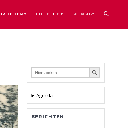
Zoek
TIVITEITEN
COLLECTIE
SPONSORS
naar:
Zoekkno
Zoekknop
Zoek
naar:
Agenda
BERICHTEN