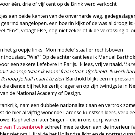
oor één, drie of vijf cent op de Brink werd verkocht.
tjes aan beide kanten van de onverharde weg, gadegeslage
 gearmd aangelopen, een boerin kijkt of de was al droog is:
 “En?”, vraagt Else, nog niet zeker of ik de verrassing al o
in het groepje links. ‘Mon modele’ staat er rechtsboven
 enthousiast. “Wie?” Op de achterkant lees ik Manuel Barthol
r een zekere Lefebvre in Parijs. Ik lees, vrij vertaald, ‘
Lare
aart waarop ‘waar ik woon’ fraai staat afgebeeld. Ik werk ha
Ik hoop je half maart te zien’
Barthold blijkt een impression
die diende bij het keizerlijk leger en op zijn twintigste in N
 van de National Academy of Design.
 Frankrijk, nam een dubbele nationaliteit aan en vertrok zom
ast de hier al vijftig wonende Larense kunstschilders, verble
owe, Raphael en later Singer – die in ons dorp waren
o van Tussenbroek
schreef ‘mee te doen aan ‘de interieur f
hier niet om. Hij wilde het Hollandse licht en de portretkunst