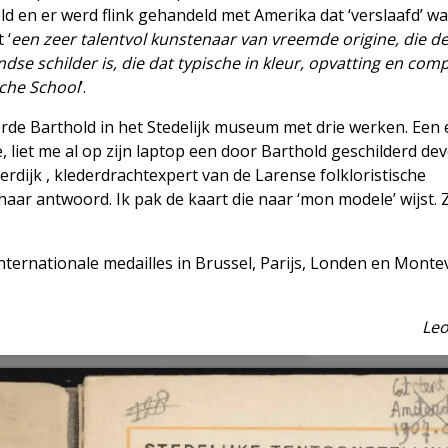
en er werd flink gehandeld met Amerika dat ‘verslaafd’ wa
 ‘
een zeer talentvol kunstenaar van vreemde origine, die d
e schilder is, die dat typische in kleur, opvatting en comp
sche School
’.
erde Barthold in het Stedelijk museum met drie werken. Een 
, liet me al op zijn laptop een door Barthold geschilderd de
Perdijk , klederdrachtexpert van de Larense folkloristische
 haar antwoord. Ik pak de kaart die naar ‘mon modele’ wijst. 
internationale medailles in Brussel, Parijs, Londen en Monte
Leo