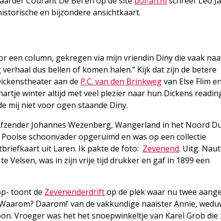
Laarder Courant De Bel en op de site
bol-an.nl
schreef Leo J
historische en bijzondere ansichtkaart.
oor een column, gekregen via mijn vriendin Diny die vaak naas
g verhaal dus bellen of komen halen.” Kijk dat zijn de betere
 Dickenstheater aan de
P.C. van den Brinkweg
van Else Flim e
artje winter altijd met veel plezier naar hun Dickens readin
 de mij niet voor ogen staande Diny.
f. Afzender Johannes Wezenberg, Wangerland in het Noord Du
n Poolse schoonvader opgeruimd en was op een collectie
riefkaart uit Laren. Ik pakte de foto:
Zevenend
. Uitg. Naut
te Velsen, was in zijn vrije tijd drukker en gaf in 1899 een
rop- toont de
Zevenenderdrift
op de plek waar nu twee aang
 ‘Waarom? Daarom!’ van de vakkundige naaister Annie, wed
. Vroeger was het het snoepwinkeltje van Karel Grob die