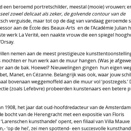
jd een beroemd portretschilder, meestal (mooie) vrouwen; e
nseel zowel delicaat als zeker, de golvende contour van de
kitsch verguisde, maar tot op de dag van vandaag geroemde s
ssor aan de École des Beaux-Arts en de l’Académie Julian h
ste werk La Verité, een naakte vrouw die een spiegel hoogh
 d’Orsay.
 willen nemen aan de meest prestigieuze kunsttentoonstellin
js mochten er hun werk aan de muur hangen. (Was je afgewe
eer aan de bak. Hoewel? Nieuwelingen gingen hun eigen we
bet, Manet, en Cézanne. Belangrijk was ook, waar jouw schil
maal bovenaan weggemoffeld aan die muur vol ‘postzegels.’
ectie (zoals Lefebvre) probeerden kunstenaars een betere p
an 1908, het jaar dat oud-hoofdredacteur van de Amsterda
e bocht van de Herengracht met een expositie van Floris
‘Larenschen kunsthandel’ opent, een filiaal van Villa Mauve
ren,- ‘op de hei’, zei men spottend- een succesvolle kunsthan