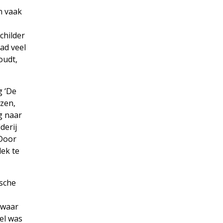
n vaak
childer
ad veel
oudt,
g ‘De
zen,
g naar
derij
 Door
lek te
msche
 waar
del was