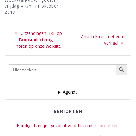
vrijdag 4 t/m 11 oktober
2019
Bericht
Previous
Uitzendingen HKL op
Next
Ansichtkaart met een
navigatie
post:
Dorpsradio terug te
post:
verhaal
horen op onze website
Zoekknop
Zoek
naar:
Agenda
BERICHTEN
Handige handjes gezocht voor bijzondere projecten!