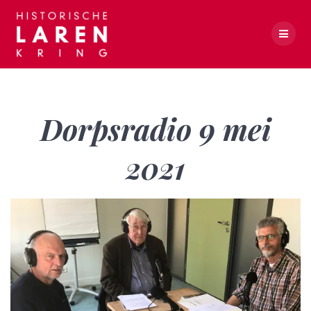
Skip
to
content
Dorpsradio 9 mei 2021
Dorpsradio 9 mei
2021