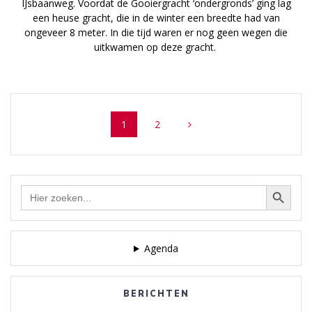
IJsbaanweg. Voordat de Gooiergracht ‘ondergronds’ ging lag
een heuse gracht, die in de winter een breedte had van
ongeveer 8 meter. In die tijd waren er nog geen wegen die
uitkwamen op deze gracht.
Posts
Page
Page
1
2
navigation
Zoekknop
Zoek
naar:
Agenda
BERICHTEN