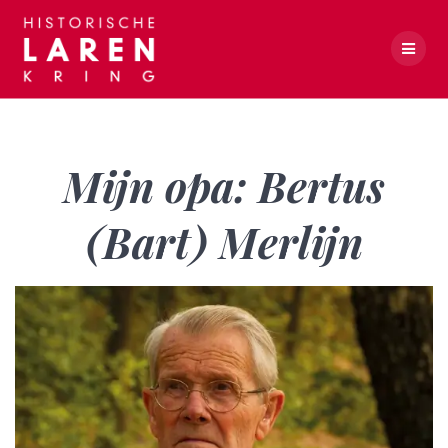
Skip
to
content
Mijn opa: Bertus (Bart) Merlijn
Mijn opa: Bertus
(Bart) Merlijn