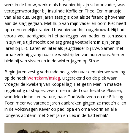
werk in de bouw, werkte als hovenier bij zijn schoonvader, was
vertegenwoordiger bij Insulinde Koffie en Thee. Een manusje
van alles dus. Begin jaren zestig is opa als zelfstandig hovenier
aan de slag gegaan. Met hulp van mijn vader en oom Piet heeft
opa een redelijk draaiend hoveniersbedrijf opgebouwd. Hij had
vooral veel aardigheid in het aanleggen van paden en terrassen.
In zijn vrije tijd mocht opa erg graag voetballen; in zijn jonge
jaren bij LFC Laren en later als jeugdleider bij LVV. Samen met
oma keek hij graag naar de wedstrijden van hun zoons. Verder
hield hij van vissen en in de winter jagen op Stroe.
Begin jaren zestig verhuisde het gezin naar een nieuwe woning
op de hoek
Warrekam
/
Inslag
, uitgerekend op de plek waar
vroeger de kwekerij van Koppel lag. Het gezin Merlijn maakte
regelmatig uitstapjes: zwemmen in de Loosdrechtse Plassen,
wandelen in bos en natuur, naar Oud Valkeveen en de Efteling.
Toen meer welvarende jaren aanbraken gingen ze met z’n allen
in de Volkswagen Kever op pad: opa en oma voorin en alle
jongens achterin met Gert Jan en Lex in de ‘kattenbak’.