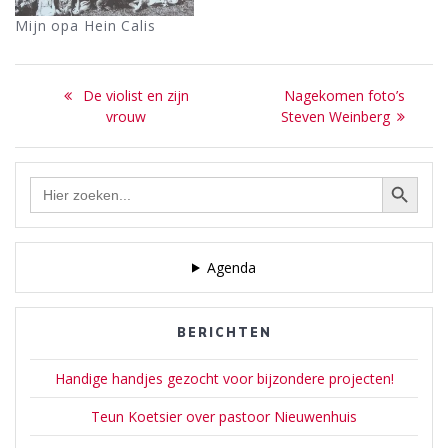
Mijn opa Hein Calis
Bericht
Previous
Next
De violist en zijn
Nagekomen foto’s
navigatie
post:
post:
vrouw
Steven Weinberg
Zoekknop
Zoek
naar:
Agenda
BERICHTEN
Handige handjes gezocht voor bijzondere projecten!
Teun Koetsier over pastoor Nieuwenhuis