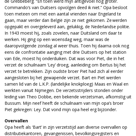
de Grebbeberg. “En toen werd mijn antigevoel nog groter.
Commando’s van Duitsers opvolgen deed ik niet.” Opa besloot
toen meteen om met een aantal vrienden naar Engeland te
gaan, maar verder dan België zijn ze niet gekomen. Ze werden
opgepakt en overgeleverd aan, gelukkig, de Nederlandse politie.
In 1943 moest hij, zoals zovelen, naar Duitsland om daar te
werken. Hij ging op een woensdag weg, maar was de
daaropvolgende zondag al weer thuis. Toen hij daarna ook nog
eens de confrontatie aanging met drie Duitsers op het station
van Ede, moest hij onderduiken. Dat was voor Piet, die in het
verzet de schuilnaam ‘Ley’ droeg, aanleiding om Bertus bij het
verzet te betrekken. Zijn oudste broer Piet had zich al eerder
aangesloten bij het gewapende verzet. Bart en Piet werden
samen lid van de L.K.P. (landelijke knokploeg) Maas en Waal en
werkten vanuit Nijmegen. De verzetsstrijders stonden onder
leiding van Theo Dobbe, een bekende verzetsman, afkomstig uit
Bussum. Mijn neef heeft de schuilnaam van mijn opa’s broer
Piet gekregen: Ley. Dat vond mijn opa heel erg bijzonder.
Overvallen
Opa heeft als ‘Bart’ in zijn verzetstijd aan diverse overvallen op
distributiekantoren, gevangenissen, bevolkingsregisters en