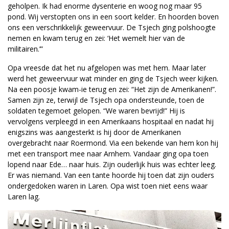
geholpen. Ik had enorme dysenterie en woog nog maar 95
pond. Wij verstopten ons in een soort kelder. En hoorden boven
ons een verschrikkelijk geweervuur. De Tsjech ging polshoogte
nemen en kwam terug en zei: ‘Het wemelt hier van de
militairen.’”
Opa vreesde dat het nu afgelopen was met hem. Maar later
werd het geweervuur wat minder en ging de Tsjech weer kijken.
Na een poosje kwam-ie terug en zei: “Het zijn de Amerikanen!”.
Samen zijn ze, terwijl de Tsjech opa ondersteunde, toen de
soldaten tegemoet gelopen. “We waren bevrijd!” Hij is
vervolgens verpleegd in een Amerikaans hospitaal en nadat hij
enigszins was aangesterkt is hij door de Amerikanen
overgebracht naar Roermond. Via een bekende van hem kon hij
met een transport mee naar Arnhem. Vandaar ging opa toen
lopend naar Ede… naar huis. Zijn ouderlijk huis was echter leeg.
Er was niemand. Van een tante hoorde hij toen dat zijn ouders
ondergedoken waren in Laren. Opa wist toen niet eens waar
Laren lag.