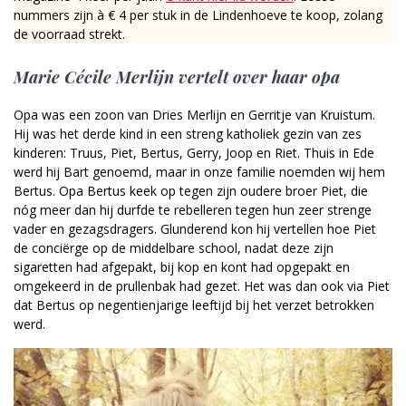
nummers zijn à € 4 per stuk in de Lindenhoeve te koop, zolang
de voorraad strekt.
Marie Cécile Merlijn vertelt over haar opa
Opa was een zoon van Dries Merlijn en Gerritje van Kruistum.
Hij was het derde kind in een streng katholiek gezin van zes
kinderen: Truus, Piet, Bertus, Gerry, Joop en Riet. Thuis in Ede
werd hij Bart genoemd, maar in onze familie noemden wij hem
Bertus. Opa Bertus keek op tegen zijn oudere broer Piet, die
nóg meer dan hij durfde te rebelleren tegen hun zeer strenge
vader en gezagsdragers. Glunderend kon hij vertellen hoe Piet
de conciërge op de middelbare school, nadat deze zijn
sigaretten had afgepakt, bij kop en kont had opgepakt en
omgekeerd in de prullenbak had gezet. Het was dan ook via Piet
dat Bertus op negentienjarige leeftijd bij het verzet betrokken
werd.