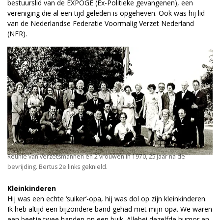
bestuurslid van de EXPOGE (Ex-Politieke gevangenen), een
vereniging die al een tijd geleden is opgeheven. Ook was hij lid
van de Nederlandse Federatie Voormalig Verzet Nederland
(NFR).
Reünie van verzetsmannen en 2 vrouwen in 1970, 25 jaar na de
bevrijding. Bertus 2e links geknield.
Kleinkinderen
Hij was een echte ‘suiker’-opa, hij was dol op zijn kleinkinderen.
Ik heb altijd een bijzondere band gehad met mijn opa. We waren
een beetje twee handen op een buik. Allebei dezelfde humor en