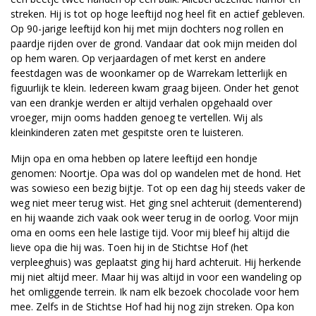
streken. Hij is tot op hoge leeftijd nog heel fit en actief gebleven.
Op 90-jarige leeftijd kon hij met mijn dochters nog rollen en
paardje rijden over de grond. Vandaar dat ook mijn meiden dol
op hem waren. Op verjaardagen of met kerst en andere
feestdagen was de woonkamer op de Warrekam letterlijk en
figuurlijk te klein. Iedereen kwam graag bijeen. Onder het genot
van een drankje werden er altijd verhalen opgehaald over
vroeger, mijn ooms hadden genoeg te vertellen. Wij als
kleinkinderen zaten met gespitste oren te luisteren.
Mijn opa en oma hebben op latere leeftijd een hondje
genomen: Noortje. Opa was dol op wandelen met de hond. Het
was sowieso een bezig bijtje. Tot op een dag hij steeds vaker de
weg niet meer terug wist. Het ging snel achteruit (dementerend)
en hij waande zich vaak ook weer terug in de oorlog. Voor mijn
oma en ooms een hele lastige tijd. Voor mij bleef hij altijd die
lieve opa die hij was. Toen hij in de Stichtse Hof (het
verpleeghuis) was geplaatst ging hij hard achteruit. Hij herkende
mij niet altijd meer. Maar hij was altijd in voor een wandeling op
het omliggende terrein. Ik nam elk bezoek chocolade voor hem
mee. Zelfs in de Stichtse Hof had hij nog zijn streken. Opa kon