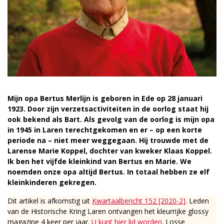
Mijn opa Bertus Merlijn is geboren in Ede op 28 januari
1923. Door zijn verzetsactiviteiten in de oorlog staat hij
ook bekend als Bart. Als gevolg van de oorlog is mijn opa
in 1945 in Laren terechtgekomen en er – op een korte
periode na – niet meer weggegaan. Hij trouwde met de
Larense Marie Koppel, dochter van kweker Klaas Koppel.
Ik ben het vijfde kleinkind van Bertus en Marie. We
noemden onze opa altijd Bertus. In totaal hebben ze elf
kleinkinderen gekregen.
Dit artikel is afkomstig uit
Kwartaalbericht 152 [2020-2]
. Leden
van de Historische Kring Laren ontvangen het kleurrijke glossy
magazine 4 keer per jaar.
U kunt hier lid worden
. Losse