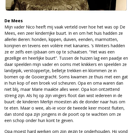
De Mees
Mijn vader Nico heeft mij vaak verteld over hoe het was op De
Mees, een zeer kinderrijke buurt. In en om het huis hadden ze
allerlei dieren: honden, kippen, duiven, eenden, marmotten,
konijnen en tevens een volière met kanaries. ’s Winters hadden
ze er zelfs een ijsbaan om op te schaatsen. “Het was een
gezellige en heerlijke buurt”. Tussen de huizen lag een paadje en
daar speelden mijn vader en ooms met knikkers en speelden ze
landjepik, verstoppertje, belletje trekken en klommen ze in
bomen op de Gooiergracht. Soms kwamen ze thuis met een gat
in hun kop of een broek vol scheuren. Opa en oma waren dan
niet blij, maar Marie maakte alles weer. Opa kon ontzettend
streng zijn. Als hij op zijn vingers floot dan wist iedereen in de
buurt: de kinderen Merlijn moesten als de donder naar huis om
te eten. Maar o wee, als-ie voor de tweede keer moest fluiten,
dan stond opa zijn jongens in de poort op te wachten om ze
een schop onder hun kont te geven.
Opa moest hard werken om zijn gezin te onderhouden. Hij vond