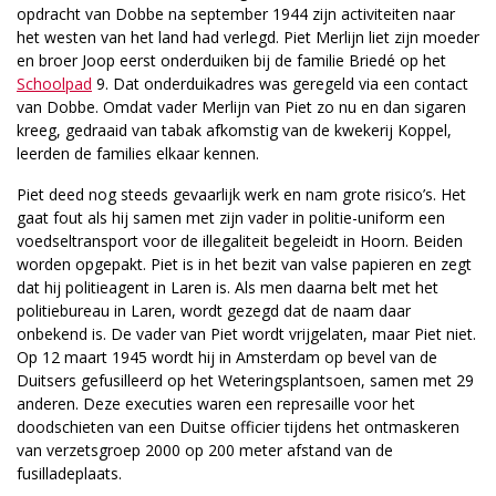
opdracht van Dobbe na september 1944 zijn activiteiten naar
het westen van het land had verlegd. Piet Merlijn liet zijn moeder
en broer Joop eerst onderduiken bij de familie Briedé op het
Schoolpad
9. Dat onderduikadres was geregeld via een contact
van Dobbe. Omdat vader Merlijn van Piet zo nu en dan sigaren
kreeg, gedraaid van tabak afkomstig van de kwekerij Koppel,
leerden de families elkaar kennen.
Piet deed nog steeds gevaarlijk werk en nam grote risico’s. Het
gaat fout als hij samen met zijn vader in politie-uniform een
voedseltransport voor de illegaliteit begeleidt in Hoorn. Beiden
worden opgepakt. Piet is in het bezit van valse papieren en zegt
dat hij politieagent in Laren is. Als men daarna belt met het
politiebureau in Laren, wordt gezegd dat de naam daar
onbekend is. De vader van Piet wordt vrijgelaten, maar Piet niet.
Op 12 maart 1945 wordt hij in Amsterdam op bevel van de
Duitsers gefusilleerd op het Weteringsplantsoen, samen met 29
anderen. Deze executies waren een represaille voor het
doodschieten van een Duitse officier tijdens het ontmaskeren
van verzetsgroep 2000 op 200 meter afstand van de
fusilladeplaats.