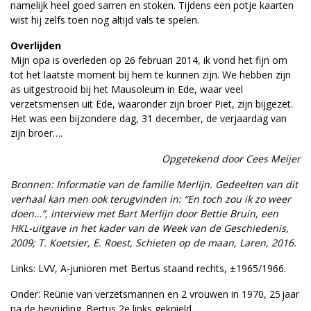
namelijk heel goed sarren en stoken. Tijdens een potje kaarten
wist hij zelfs toen nog altijd vals te spelen.
Overlijden
Mijn opa is overleden op 26 februari 2014, ik vond het fijn om
tot het laatste moment bij hem te kunnen zijn. We hebben zijn
as uitgestrooid bij het Mausoleum in Ede, waar veel
verzetsmensen uit Ede, waaronder zijn broer Piet, zijn bijgezet.
Het was een bijzondere dag, 31 december, de verjaardag van
zijn broer….
Opgetekend door Cees Meijer
Bronnen: Informatie van de familie Merlijn. Gedeelten van dit
verhaal kan men ook terugvinden in: “En toch zou ik zo weer
doen…”, interview met Bart Merlijn door Bettie Bruin, een
HKL-uitgave in het kader van de Week van de Geschiedenis,
2009; T. Koetsier, E. Roest, Schieten op de maan, Laren, 2016.
Links: LVV, A-junioren met Bertus staand rechts, ±1965/1966.
Onder: Reünie van verzetsmannen en 2 vrouwen in 1970, 25 jaar
na de bevrijding. Bertus 2e links geknield.