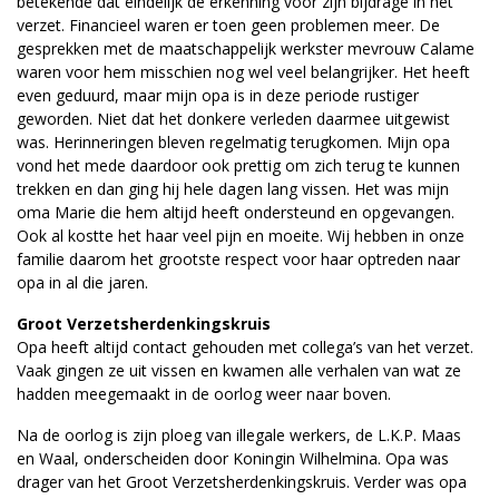
betekende dat eindelijk de erkenning voor zijn bijdrage in het
verzet. Financieel waren er toen geen problemen meer. De
gesprekken met de maatschappelijk werkster mevrouw Calame
waren voor hem misschien nog wel veel belangrijker. Het heeft
even geduurd, maar mijn opa is in deze periode rustiger
geworden. Niet dat het donkere verleden daarmee uitgewist
was. Herinneringen bleven regelmatig terugkomen. Mijn opa
vond het mede daardoor ook prettig om zich terug te kunnen
trekken en dan ging hij hele dagen lang vissen. Het was mijn
oma Marie die hem altijd heeft ondersteund en opgevangen.
Ook al kostte het haar veel pijn en moeite. Wij hebben in onze
familie daarom het grootste respect voor haar optreden naar
opa in al die jaren.
Groot Verzetsherdenkingskruis
Opa heeft altijd contact gehouden met collega’s van het verzet.
Vaak gingen ze uit vissen en kwamen alle verhalen van wat ze
hadden meegemaakt in de oorlog weer naar boven.
Na de oorlog is zijn ploeg van illegale werkers, de L.K.P. Maas
en Waal, onderscheiden door Koningin Wilhelmina. Opa was
drager van het Groot Verzetsherdenkingskruis. Verder was opa