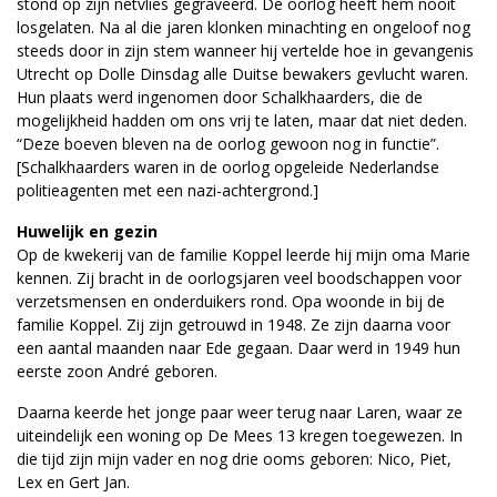
stond op zijn netvlies gegraveerd. De oorlog heeft hem nooit
losgelaten. Na al die jaren klonken minachting en ongeloof nog
steeds door in zijn stem wanneer hij vertelde hoe in gevangenis
Utrecht op Dolle Dinsdag alle Duitse bewakers gevlucht waren.
Hun plaats werd ingenomen door Schalkhaarders, die de
mogelijkheid hadden om ons vrij te laten, maar dat niet deden.
“Deze boeven bleven na de oorlog gewoon nog in functie”.
[Schalkhaarders waren in de oorlog opgeleide Nederlandse
politieagenten met een nazi-achtergrond.]
Huwelijk en gezin
Op de kwekerij van de familie Koppel leerde hij mijn oma Marie
kennen. Zij bracht in de oorlogsjaren veel boodschappen voor
verzetsmensen en onderduikers rond. Opa woonde in bij de
familie Koppel. Zij zijn getrouwd in 1948. Ze zijn daarna voor
een aantal maanden naar Ede gegaan. Daar werd in 1949 hun
eerste zoon André geboren.
Daarna keerde het jonge paar weer terug naar Laren, waar ze
uiteindelijk een woning op De Mees 13 kregen toegewezen. In
die tijd zijn mijn vader en nog drie ooms geboren: Nico, Piet,
Lex en Gert Jan.