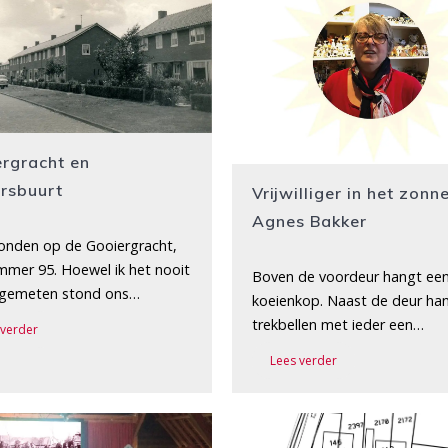
rgracht en
rsbuurt
Vrijwilliger in het zonne
Agnes Bakker
onden op de Gooiergracht,
mmer 95. Hoewel ik het nooit
Boven de voordeur hangt ee
agemeten stond ons…
koeienkop. Naast de deur ha
trekbellen met ieder een…
 verder
Lees verder