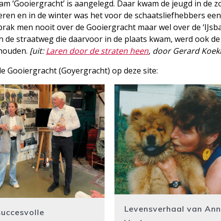
aam ‘Gooiergracht’ is aangelegd. Daar kwam de jeugd in de 
eren en in de winter was het voor de schaatsliefhebbers ee
prak men nooit over de Gooiergracht maar wel over de ‘IJsba
 de straatweg die daarvoor in de plaats kwam, werd ook de
ehouden.
[uit:
Laren door de straten heen
, door Gerard Koek
e Gooiergracht (Goyergracht) op deze site:
Levensverhaal van Ann
succesvolle