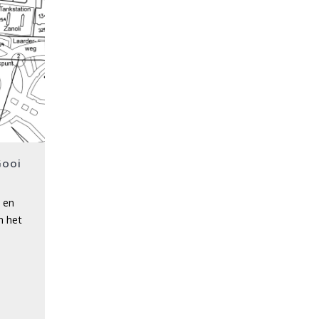
Gooi
 en
n het