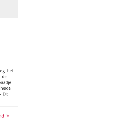
egt het
r de
paadje
 heide
- Dit
oor
e uit in
nd