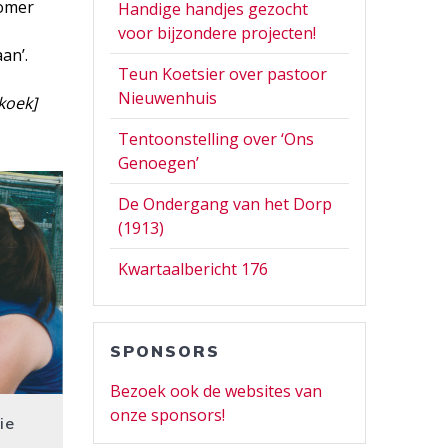
zomer
Handige handjes gezocht
n
voor bijzondere projecten!
an’.
Teun Koetsier over pastoor
Nieuwenhuis
koek]
Tentoonstelling over ‘Ons
Genoegen’
De Ondergang van het Dorp
(1913)
Kwartaalbericht 176
SPONSORS
Bezoek ook de websites van
onze sponsors!
ie