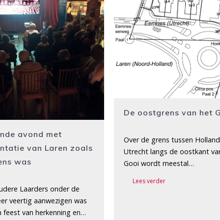
De oostgrens van het 
ende avond met
Over de grens tussen Holland
ntatie van Laren zoals
Utrecht langs de oostkant va
ens was
Gooi wordt meestal…
Lees verder
udere Laarders onder de
er veertig aanwezigen was
n feest van herkenning en…