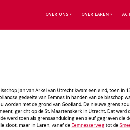
OVER ONS
OVER LAREN
AC
Gooiergracht
bisschop Jan van Arkel van Utrecht kwam een eind, toen in 1
llandse gedeelte van Eemnes in handen van de bisschop w
u worden met de grond van Gooiland. De nieuwe grens zou
eent, gericht op de St. Maartenskerk in Utrecht. Dat werd 
zijde werd toen als grensaanduiding een sleuf gegraven die 
le sloot, maar in Laren, vanaf de
Eemnesserweg
tot de
Sme