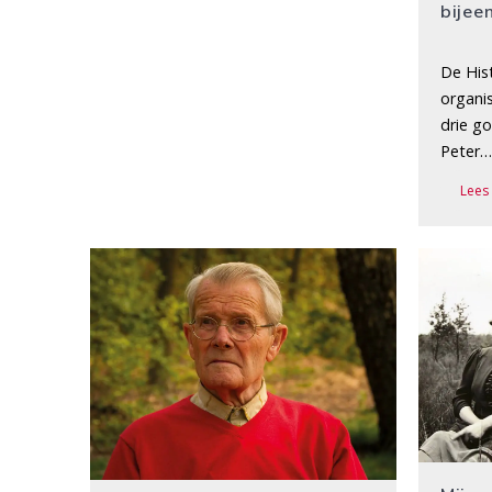
bijee
De His
organis
drie g
Peter
Lees