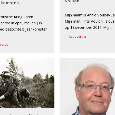
Voulon
nkomsten
Mijn naam is Annie Voulon-Cal
torische Kring Laren
Mijn man, Frits Voulon, is ov
eerde in april, mei en juni
op 18 december 2017. Mijn…
oed bezochte bijeenkomsten.
…
Lees verder
 verder