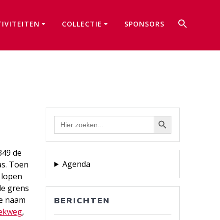
Zoek
TIVITEITEN
COLLECTIE
SPONSORS
naar:
Zoekkno
Zoekknop
Zoek
naar:
349 de
Agenda
as. Toen
 lopen
de grens
de naam
BERICHTEN
ekweg
,