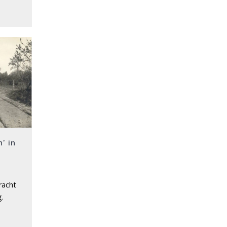
’ in
racht
g.