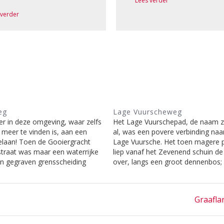
Lees verder
 verder
eg
Lage Vuurscheweg
er in deze omgeving, waar zelfs
Het Lage Vuurschepad, de naam z
 meer te vinden is, aan een
al, was een povere verbinding naa
elaan! Toen de Gooiergracht
Lage Vuursche. Het toen magere 
traat was maar een waterrijke
liep vanaf het Zevenend schuin de
en gegraven grensscheiding
over, langs een groot dennenbos; 
 en Sticht-, werd daar als er ijs
bos heeft plaats moeten maken v
schaatsgereden. Zodoende
hotel De Witte Bergen; - en mondd
daar de…
het…
Next
Graafla
post: