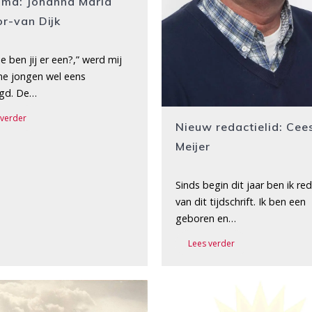
oma: Johanna Maria
r-van Dijk
e ben jij er een?,” werd mij
ine jongen wel eens
gd. De…
 verder
Nieuw redactielid: Cee
Meijer
Sinds begin dit jaar ben ik re
van dit tijdschrift. Ik ben een
geboren en…
Lees verder