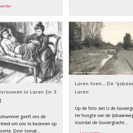
 verder
Laren toen… De ‘ijsbaan
Laren
vrouwen in Laren [in 3
]
Op de foto ziet U de Gooierg
ter hoogte van de IJsbaanwe
rstnummer geeft ons de
Voordat de Gooiergracht…
nheid om ons te bezinnen op
oorte. Door toeval…