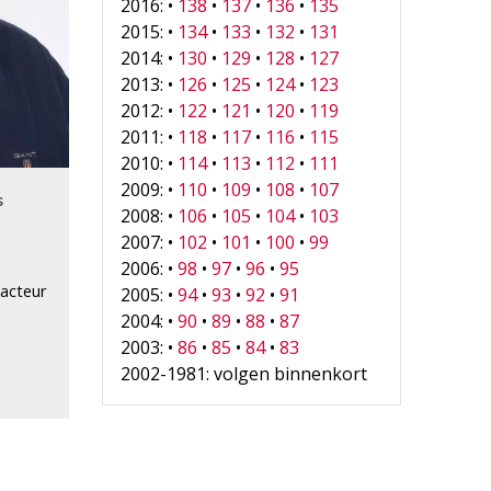
2016: •
138
•
137
•
136
•
135
2015: •
134
•
133
•
132
•
131
2014: •
130
•
129
•
128
•
127
2013: •
126
•
125
•
124
•
123
2012: •
122
•
121
•
120
•
119
2011: •
118
•
117
•
116
•
115
2010: •
114
•
113
•
112
•
111
2009: •
110
•
109
•
108
•
107
s
2008: •
106
•
105
•
104
•
103
2007: •
102
•
101
•
100
•
99
2006: •
98
•
97
•
96
•
95
dacteur
2005: •
94
•
93
•
92
•
91
2004: •
90
•
89
•
88
•
87
2003: •
86
•
85
•
84
•
83
2002-1981: volgen binnenkort