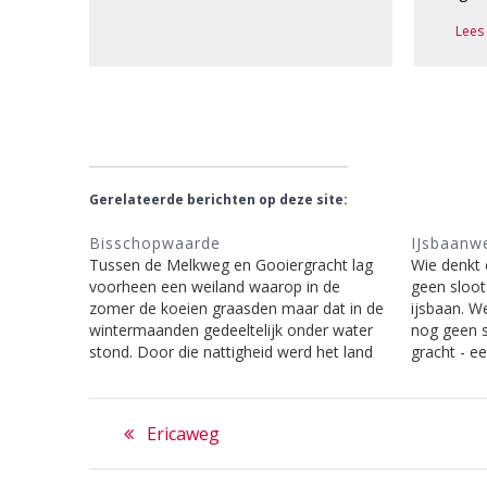
Lees
Gerelateerde berichten op deze site:
Bisschopwaarde
IJsbaanw
Tussen de Melkweg en Gooiergracht lag
Wie denkt 
voorheen een weiland waarop in de
geen sloot
zomer de koeien graasden maar dat in de
ijsbaan. W
wintermaanden gedeeltelijk onder water
nog geen s
stond. Door die nattigheid werd het land
gracht - e
vruchtbaar en verkreeg alzo een
tussen Gooi
natuurwetenschappelijke ‘waarde’. (Zie
was druk 
Bericht
Uiterwaarde). In de 13de eeuw ontstond
kreeg het 
Previous
Ericaweg
om het grondbezit aldaar, een…
navigatie
post: