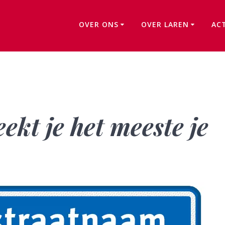
OVER ONS
OVER LAREN
AC
Welke straat spreekt je het meeste je aan?
ekt je het meeste je