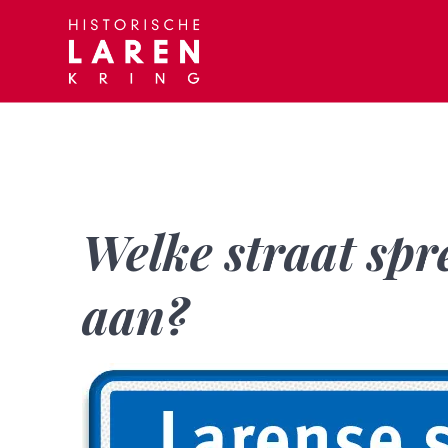
Skip
to
content
Welke straat spre
aan?