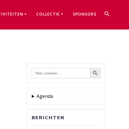
Zoek
TIVITEITEN
COLLECTIE
SPONSORS
naar:
Zoekkno
Zoekknop
Zoek
naar:
Agenda
BERICHTEN