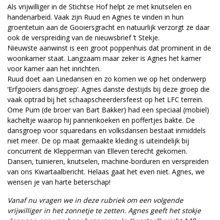
Als vrijwilliger in de Stichtse Hof helpt ze met knutselen en
handenarbeid. Vaak zijn Ruud en Agnes te vinden in hun
groentetuin aan de Gooiersgracht en natuurlijk verzorgt ze daar
ook de verspreiding van de nieuwsbrief ’t Stekje.
Nieuwste aanwinst is een groot poppenhuis dat prominent in de
woonkamer staat. Langzaam maar zeker is Agnes het kamer
voor kamer aan het inrichten.
Ruud doet aan Linedansen en zo komen we op het onderwerp
‘Erfgooiers dansgroep’. Agnes danste destijds bij deze groep die
vaak optrad bij het schaapscheerdersfeest op het LFC terrein.
Ome Pum (de broer van Bart Bakker) had een speciaal (mobiel)
kacheltje waarop hij pannenkoeken en poffertjes bakte. De
dansgroep voor squaredans en volksdansen bestaat inmiddels
niet meer. De op maat gemaakte kleding is uiteindelijk bij
concurrent de Klepperman van Elleven terecht gekomen.
Dansen, tuinieren, knutselen, machine-borduren en verspreiden
van ons Kwartaalbericht. Helaas gaat het even niet. Agnes, we
wensen je van harte beterschap!
Vanaf nu vragen we in deze rubriek om een volgende
vrijwilliger in het zonnetje te zetten. Agnes geeft het stokje