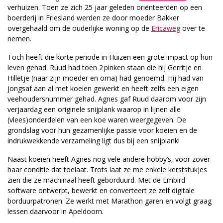
verhuizen. Toen ze zich 25 jaar geleden oriënteerden op een
boerderij in Friesland werden ze door moeder Bakker
overgehaald om de ouderlijke woning op de
Ericaweg
over te
nemen.
Toch heeft die korte periode in Huizen een grote impact op hun
leven gehad. Ruud had toen 2 pinken staan die hij Gerritje en
Hilletje (naar zijn moeder en oma) had genoemd. Hij had van
jongsaf aan al met koeien gewerkt en heeft zelfs een eigen
veehoudersnummer gehad. Agnes gaf Ruud daarom voor zijn
verjaardag een originele snijplank waarop in lijnen alle
(vlees)onderdelen van een koe waren weergegeven. De
grondslag voor hun gezamenlijke passie voor koeien en de
indrukwekkende verzameling ligt dus bij een snijplank!
Naast koeien heeft Agnes nog vele andere hobby’s, voor zover
haar conditie dat toelaat. Trots laat ze me enkele kerststukjes
zien die ze machinaal heeft geborduurd. Met de Embird
software ontwerpt, bewerkt en converteert ze zelf digitale
borduurpatronen. Ze werkt met Marathon garen en volgt graag
lessen daarvoor in Apeldoorn.