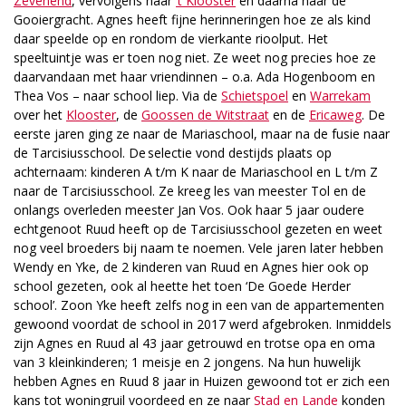
Zevenend
, vervolgens naar
’t Klooster
en daarna naar de
Gooiergracht. Agnes heeft fijne herinneringen hoe ze als kind
daar speelde op en rondom de vierkante rioolput. Het
speeltuintje was er toen nog niet. Ze weet nog precies hoe ze
daarvandaan met haar vriendinnen – o.a. Ada Hogenboom en
Thea Vos – naar school liep. Via de
Schietspoel
en
Warrekam
over het
Klooster
, de
Goossen de Witstraat
en de
Ericaweg
. De
eerste jaren ging ze naar de Mariaschool, maar na de fusie naar
de Tarcisiusschool. De selectie vond destijds plaats op
achternaam: kinderen A t/m K naar de Mariaschool en L t/m Z
naar de Tarcisiusschool. Ze kreeg les van meester Tol en de
onlangs overleden meester Jan Vos. Ook haar 5 jaar oudere
echtgenoot Ruud heeft op de Tarcisiusschool gezeten en weet
nog veel broeders bij naam te noemen. Vele jaren later hebben
Wendy en Yke, de 2 kinderen van Ruud en Agnes hier ook op
school gezeten, ook al heette het toen ‘De Goede Herder
school’. Zoon Yke heeft zelfs nog in een van de appartementen
gewoond voordat de school in 2017 werd afgebroken. Inmiddels
zijn Agnes en Ruud al 43 jaar getrouwd en trotse opa en oma
van 3 kleinkinderen; 1 meisje en 2 jongens. Na hun huwelijk
hebben Agnes en Ruud 8 jaar in Huizen gewoond tot er zich een
kans tot woningruil voordeed en ze naar
Stad en Lande
konden