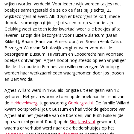
wijken worden verdeeld. Voor iedere wijk worden tasjes met
boekjes samengesteld die ze op de fiets bij (slechts) 23
wijkbezorgers aflevert. Altijd zijn er bezorgers te kort, mede
doordat sommigen (tijdelijk) uitvallen of op vakantie zijn.
Gelukkig weet ze toch ieder kwartaal weer alle boekjes af te
leveren. Er zijn drie bezorgers voor Huizen/Blaricum (Daan
Kikkert), Baarn (Hans van Amersfoort) en Soest (Henk Calis).
Bezorger Wim van Schalkwijk zorgt er weer voor dat de
bezorgers in Bussum, Hilversum en Loosdrecht hun voorraad
boekjes ontvangen. Agnes hoopt nog steeds op een vrijwilliger
die de distributie in Eemnes zou willen verzorgen. Voorlopig
worden haar werkzaamheden waargenomen door Jos Joosen
en Bert Wolda.
Agnes Willard werd in 1956 als jongste uit een gezin van 12
geboren. Het gezin woonde toen op de hoek aan het eind van
de
Heideveldweg
, tegenwoordig
Gooiergracht
. De familie Willard
kwam oorspronkelijk uit Bussum en had vóór de geboorte van
Agnes al in het gedeelte van de boerderij van Ruth Bakker (de
opa van echtgenoot Ruud) op de
Sint Janstraat
gewoond,
waarna er verhuisd werd naar de arbeidershuisjes op het