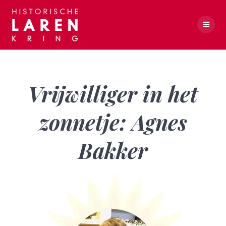
Skip
to
content
Vrijwilliger in het zonnetje: Agnes Bakker
Vrijwilliger in het
zonnetje: Agnes
Bakker