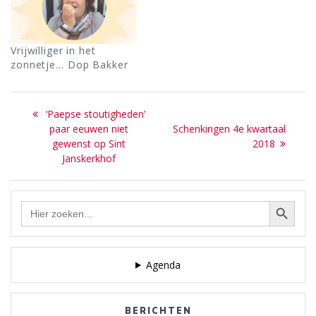
Vrijwilliger in het
zonnetje… Dop Bakker
Bericht
Previous
‘Paepse stoutigheden’
navigatie
post:
Next
paar eeuwen niet
Schenkingen 4e kwartaal
post:
gewenst op Sint
2018
Janskerkhof
Zoekknop
Zoek
naar:
Agenda
BERICHTEN