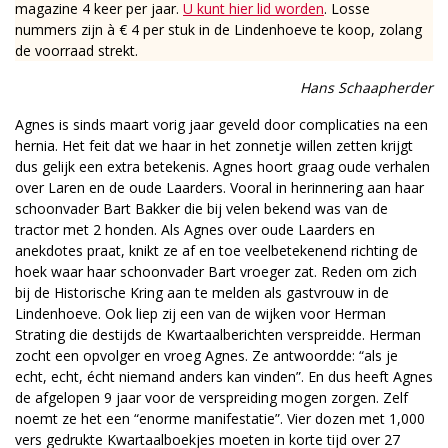
magazine 4 keer per jaar.
U kunt hier lid worden
. Losse
nummers zijn à € 4 per stuk in de Lindenhoeve te koop, zolang
de voorraad strekt.
Hans Schaapherder
Agnes is sinds maart vorig jaar geveld door complicaties na een
hernia. Het feit dat we haar in het zonnetje willen zetten krijgt
dus gelijk een extra betekenis. Agnes hoort graag oude verhalen
over Laren en de oude Laarders. Vooral in herinnering aan haar
schoonvader Bart Bakker die bij velen bekend was van de
tractor met 2 honden. Als Agnes over oude Laarders en
anekdotes praat, knikt ze af en toe veelbetekenend richting de
hoek waar haar schoonvader Bart vroeger zat. Reden om zich
bij de Historische Kring aan te melden als gastvrouw in de
Lindenhoeve. Ook liep zij een van de wijken voor Herman
Strating die destijds de Kwartaalberichten verspreidde. Herman
zocht een opvolger en vroeg Agnes. Ze antwoordde: “als je
echt, echt, écht niemand anders kan vinden”. En dus heeft Agnes
de afgelopen 9 jaar voor de verspreiding mogen zorgen. Zelf
noemt ze het een “enorme manifestatie”. Vier dozen met 1,000
vers gedrukte Kwartaalboekjes moeten in korte tijd over 27