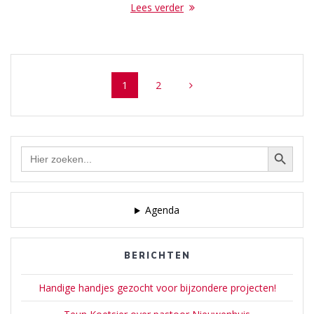
Lees verder
Posts
Page
Page
1
2
navigation
Zoekknop
Zoek
naar:
Agenda
BERICHTEN
Handige handjes gezocht voor bijzondere projecten!