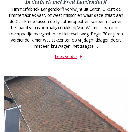
In gesprek met Fred Langendorff
Timmerfabriek Langendorff verdwijnt uit Laren. U kent de
timmerfabriek vast, of weet misschien waar deze staat: aan
de ­Caliskamp tussen de fysiotherapeut en schoenmaker en
het pand van (­voormalig) drukkerij Van Wijland – waar het
toverpaadje overgaat in de ­Heideveldweg. Begin 70’er jaren
verdiende ik hier wat zakcenten op vrijdag­middagen door,
met een kruiwagen, het zaagsel…
Lees verder