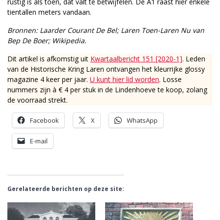
rustig is als toen, dat valt te betwijfelen. De A1 raast hier enkele
tientallen meters vandaan.
Bronnen: Laarder Courant De Bel; Laren Toen-Laren Nu van
Bep De Boer; Wikipedia.
Dit artikel is afkomstig uit
Kwartaalbericht 151 [2020-1]
. Leden
van de Historische Kring Laren ontvangen het kleurrijke glossy
magazine 4 keer per jaar.
U kunt hier lid worden
. Losse
nummers zijn à € 4 per stuk in de Lindenhoeve te koop, zolang
de voorraad strekt.
Facebook
X
WhatsApp
E-mail
Gerelateerde berichten op deze site: