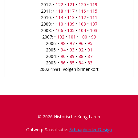
2012: •
122
•
121
•
120
•
119
2011: •
118
•
117
•
116
•
115
2010: •
114
•
113
•
112
•
111
2009: •
110
•
109
•
108
•
107
2008: •
106
•
105
•
104
•
103
2007: •
102
•
101
•
100
•
99
2006: •
98
•
97
•
96
•
95
2005: •
94
•
93
•
92
•
91
2004: •
90
•
89
•
88
•
87
2003: •
86
•
85
•
84
•
83
2002-1981: volgen binnenkort
© 2026 Historische Kring Laren
Ontwerp & realisatie:
Schaapherder Design