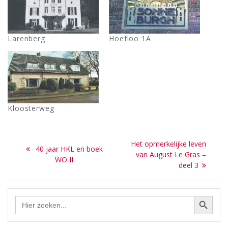
Larenberg
Hoefloo 1A
Kloosterweg
Bericht
Next
Het opmerkelijke leven
Previous
40 jaar HKL en boek
navigatie
post:
van August Le Gras –
post:
WO II
deel 3
Zoekknop
Zoek
naar: