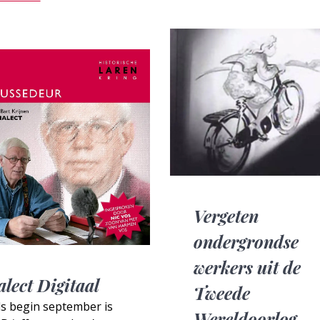
Vergeten
ondergrondse
werkers uit de
alect Digitaal
Tweede
ds begin september is
Wereldoorlog