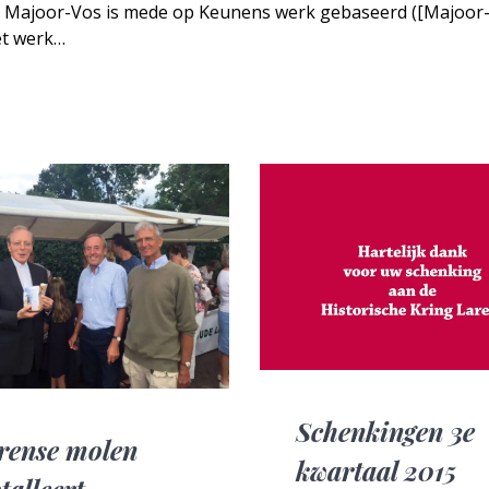
y Majoor-Vos is mede op Keunens werk gebaseerd ([Majoor
het werk…
Schenkingen 3e
rense molen
kwartaal 2015