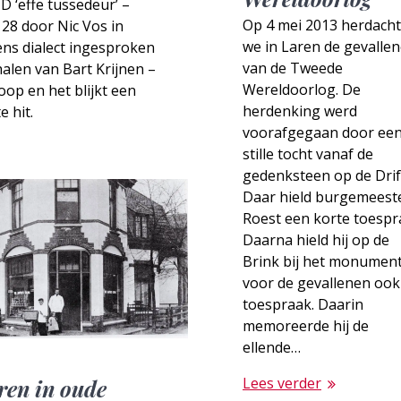
D ‘effe tussedeur’ –
Op 4 mei 2013 herdach
28 door Nic Vos in
we in Laren de gevalle
ns dialect ingesproken
van de Tweede
alen van Bart Krijnen –
Wereldoorlog. De
oop en het blijkt een
herdenking werd
e hit.
voorafgegaan door ee
stille tocht vanaf de
gedenksteen op de Drif
Daar hield burgemeest
Roest een korte toespr
Daarna hield hij op de
Brink bij het monumen
voor de gevallenen ook
toespraak. Daarin
memoreerde hij de
ellende…
Lees verder
ren in oude