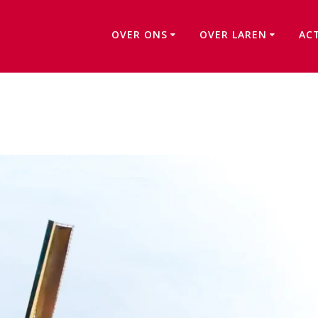
OVER ONS
OVER LAREN
AC
Molen