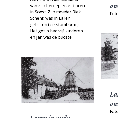
an
van zijn beroep en geboren
in Soest. Zijn moeder Riek
Fot
Schenk was in Laren
geboren (zie stamboom).
Het gezin had vijf kinderen
en Jan was de oudste.
La
an
Fot
Laren in oude