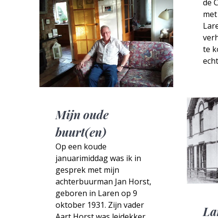
de C
met 
Lare
verh
te k
echt
Mijn oude
buurt(en)
Op een koude
januarimiddag was ik in
gesprek met mijn
achterbuurman Jan Horst,
geboren in Laren op 9
oktober 1931. Zijn vader
La
Aart Horst was leidekker