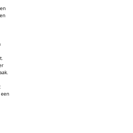
ten
nen
n
t.
er
aak.
t
 een