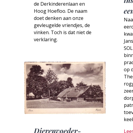
ins
de Derkinderenlaan en
ee
Hoog Hoefloo. De naam
doet denken aan onze
Naa
gevleugelde vriendjes, de
eerd
vinken. Toch is dat niet de
kwar
verklaring.
Jans
SOL
bin
prac
op d
The
rog
zeer
dorp
patr
toev
kee
Dierenvoeder-
Lee