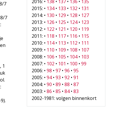
2016: •
138
•
137
•
136
•
135
8/7
2015: •
134
•
133
•
132
•
131
2014: •
130
•
129
•
128
•
127
18/7
2013: •
126
•
125
•
124
•
123
:
2012: •
122
•
121
•
120
•
119
2011: •
118
•
117
•
116
•
115
je
2010: •
114
•
113
•
112
•
111
een
2009: •
110
•
109
•
108
•
107
2008: •
106
•
105
•
104
•
103
2007: •
102
•
101
•
100
•
99
, 1
2006: •
98
•
97
•
96
•
95
ruk
2005: •
94
•
93
•
92
•
91
ol.
2004: •
90
•
89
•
88
•
87
:
2003: •
86
•
85
•
84
•
83
2002-1981: volgen binnenkort
9).