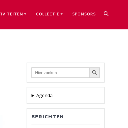
Zoek
TIVITEITEN
COLLECTIE
SPONSORS
naar:
Zoekkno
Zoekknop
Zoek
naar:
Agenda
BERICHTEN