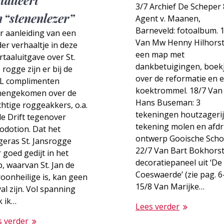
talleert
3/7 Archief De Scheper 
n “stenenlezer”
Agent v. Maanen,
Barneveld: fotoalbum. 
r aanleiding van een
Van Mw Henny Hilhorst
er verhaaltje in deze
een map met
taaluitgave over St.
dankbetuigingen, boek
 rogge zijn er bij de
over de reformatie en 
L complimenten
koektrommel. 18/7 Van
nengekomen over de
Hans Buseman: 3
htige roggeakkers, o.a.
tekeningen houtzagerij
e Drift tegenover
tekening molen en afd
odotion. Dat het
ontwerp Gooische Scho
geras St. Jansrogge
22/7 Van Bart Bokhorst
 goed gedijt in het
decoratiepaneel uit ‘De
, waarvan St. Jan de
Coeswaerde’ (zie pag. 6-
oonheilige is, kan geen
15/8 Van Marijke…
al zijn. Vol spanning
k ik…
Lees verder
s verder