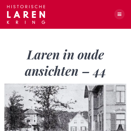
Skip
to
content
Laren in oude ansichten – 44
Laren in oude
ansichten – 44