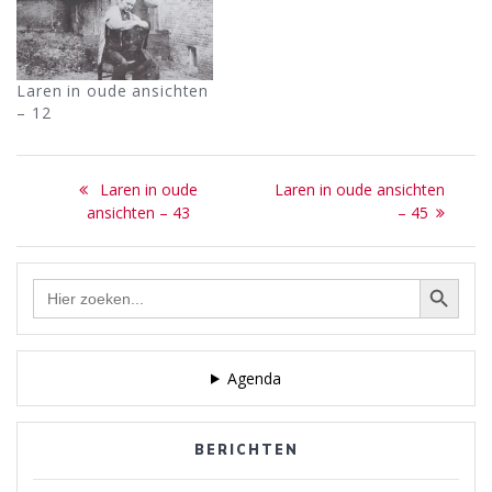
Laren in oude ansichten
– 12
Bericht
Previous
Next
Laren in oude
Laren in oude ansichten
navigatie
post:
post:
ansichten – 43
– 45
Zoekknop
Zoek
naar:
Agenda
BERICHTEN