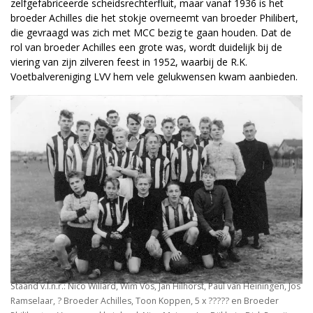
zelfgefabriceerde scheidsrechterfluit, maar vanaf 1936 is het
broeder Achilles die het stokje overneemt van broeder Philibert,
die gevraagd was zich met MCC bezig te gaan houden. Dat de
rol van broeder Achilles een grote was, wordt duidelijk bij de
viering van zijn zilveren feest in 1952, waarbij de R.K.
Voetbalvereniging LVV hem vele gelukwensen kwam aanbieden.
Staand v.l.n.r.: Nico Willard, Wim Vos, Jan Hilhorst, Paul van Heiningen, Jos
Ramselaar, ? Broeder Achilles, Toon Koppen, 5 x ????? en Broeder