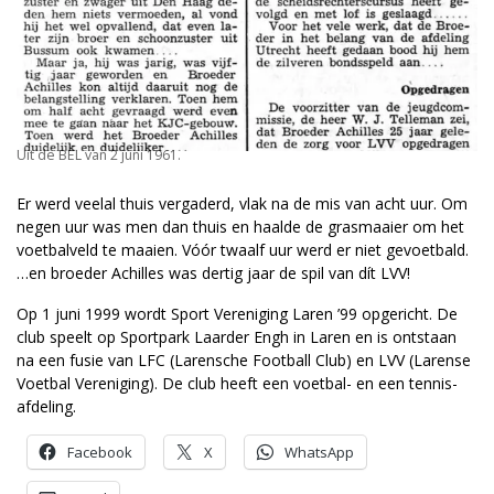
Uit de BEL van 2 juni 1961.
Er werd veelal thuis vergaderd, vlak na de mis van acht uur. Om
negen uur was men dan thuis en haalde de grasmaaier om het
voetbalveld te maaien. Vóór twaalf uur werd er niet gevoetbald.
…en broeder Achilles was dertig jaar de spil van dít LVV!
Op 1 juni 1999 wordt Sport Vereniging Laren ’99 opgericht. De
club speelt op Sportpark Laarder Engh in Laren en is ontstaan
na een fusie van LFC (Larensche Football Club) en LVV (Larense
Voetbal Vereniging). De club heeft een voetbal- en een tennis­
afdeling.
Facebook
X
WhatsApp