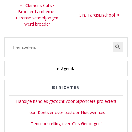
Bericht
Previous
Clemens Calis •
navigatie
post:
Broeder Lambertus:
Next
Sint Tarcisiuschool
Larense schooljongen
post:
werd broeder
Zoekknop
Zoek
naar:
Agenda
BERICHTEN
Handige handjes gezocht voor bijzondere projecten!
Teun Koetsier over pastoor Nieuwenhuis
Tentoonstelling over ‘Ons Genoegen’