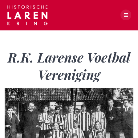
Skip
to
content
R.K. Larense Voetbal Vereniging
R.K. Larense Voetbal
Vereniging