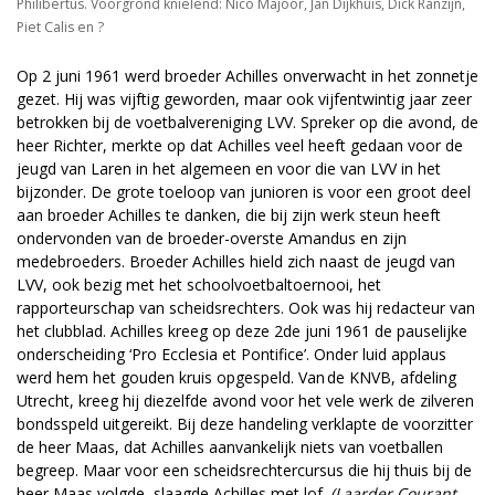
Philibertus. Voorgrond knielend: Nico Majoor, Jan Dijkhuis, Dick Ranzijn,
Piet Calis en ?
Op 2 juni 1961 werd broeder Achilles onverwacht in het zonnetje
gezet. Hij was vijftig geworden, maar ook vijfentwintig jaar zeer
betrokken bij de voetbalvereniging LVV. Spreker op die avond, de
heer Richter, merkte op dat Achilles veel heeft gedaan voor de
jeugd van Laren in het algemeen en voor die van LVV in het
bijzonder. De grote toeloop van junioren is voor een groot deel
aan broeder Achilles te danken, die bij zijn werk steun heeft
ondervonden van de broeder-overste Amandus en zijn
medebroeders. Broeder Achilles hield zich naast de jeugd van
LVV, ook bezig met het schoolvoetbaltoernooi, het
rapporteurschap van scheidsrechters. Ook was hij redacteur van
het clubblad. Achilles kreeg op deze 2de juni 1961 de pauselijke
onderscheiding ‘Pro Ecclesia et Pontifice’. Onder luid applaus
werd hem het gouden kruis opgespeld. Van de KNVB, afdeling
Utrecht, kreeg hij diezelfde avond voor het vele werk de zilveren
bondsspeld uitgereikt. Bij deze handeling verklapte de voorzitter
de heer Maas, dat Achilles aanvankelijk niets van voetballen
begreep. Maar voor een scheidsrechtercursus die hij thuis bij de
heer Maas volgde, slaagde Achilles met lof.
(Laarder Courant