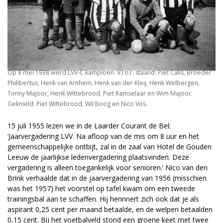
Op 8 mei 1938 werd LVV-C kampioen. V.l.n.r. staand: Piet Calis, Broeder
Philibertus, Henk van Arnhem, Henk van der Kleij, Henk Welbergen,
Tonny Majoor, Henk Wittebrood, Piet Ramselaar en Wim Majoor.
Geknield: Piet Wittebrood, Wil Boog en Nico Vos.
15 juli 1955 lezen we in de Laarder Courant de Bel:
‘Jaarvergadering LVV. Na afloop van de mis om 8 uur en het
gemeenschappelijke ontbijt, zal in de zaal van Hotel de Gouden
Leeuw de jaarlijkse ledenvergadering plaatsvinden. Deze
vergadering is alleen toegankelijk voor senioren.’ Nico van den
Brink verhaalde dat in de jaarvergadering van 1956 (misschien
was het 1957) het voorstel op tafel kwam om een tweede
trainingsbal aan te schaffen. Hij herinnert zich ook dat je als
aspirant 0,25 cent per maand betaalde, en de welpen betaalden
0,15 cent. Bij het voetbalveld stond een groene keet met twee