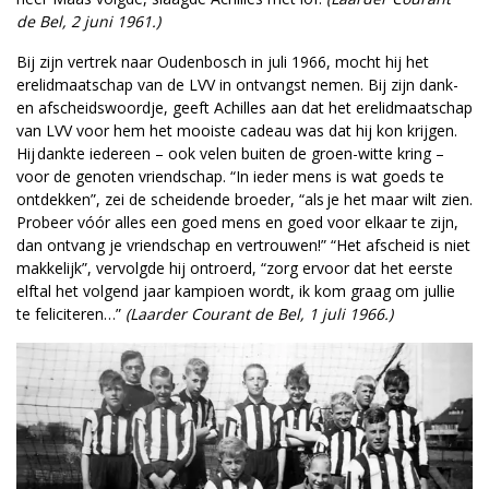
de Bel, 2 juni 1961.)
Bij zijn vertrek naar Oudenbosch in juli 1966, mocht hij het
erelidmaatschap van de LVV in ontvangst nemen. Bij zijn dank-
en afscheidswoordje, geeft Achilles aan dat het erelidmaatschap
van LVV voor hem het mooiste cadeau was dat hij kon krijgen.
Hij dankte iedereen – ook velen buiten de groen-witte kring –
voor de genoten vriendschap. “In ieder mens is wat goeds te
ontdekken”, zei de scheidende broeder, “als je het maar wilt zien.
Probeer vóór alles een goed mens en goed voor elkaar te zijn,
dan ontvang je vriendschap en vertrouwen!” “Het afscheid is niet
makkelijk”, vervolgde hij ontroerd, “zorg ervoor dat het eerste
elftal het volgend jaar kampioen wordt, ik kom graag om jullie
te feliciteren…”
(Laarder Courant de Bel, 1 juli 1966.)