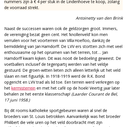
nummers zijn à € 4 per stuk in de Lindenhoeve te koop, zolang
de voorraad strekt.
Antoinetty van den Brink
Naast de successen waren ook de geldzorgen groot. Immers,
de vereniging bezat geen cent. Het ‘knollenveld’ kon men
verruilen voor het voorterrein van Villa Hoefloo, dankzij de
bemiddeling van Jan Hamdorff. De LVV-ers stortten zich met veel
enthou­siasme op het opruimen van het terrein, tot … Jan
Hamdorff kwam kijken. Dit was nooit de bedoeling geweest. De
voetballers inclusief de tegenpartij werden van het veldje
gestuurd. De groen-witten lieten zich alleen letterlijk uit het veld
slaan en niet figuurlijk. In 1918-1919 werd de R.K. Bond
opgericht en LVV trad als lid toe. Een terrein werd verkregen op
het
kermisterrein
en met het café op de hoek! Veertig jaar later
behalen ze het eerste klassenschap!
(Laarder Courant de Bel,
17 juni 1958.)
Bij dit rooms-katholieke sportgebeuren waren al snel de
broeders van St. Louis betrokken. Aanvankelijk was het broeder
Philibert die vele uren op het veld doorbracht met zijn