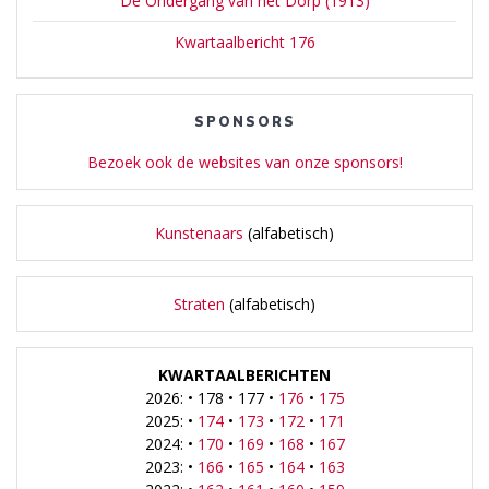
De Ondergang van het Dorp (1913)
Kwartaalbericht 176
SPONSORS
Bezoek ook de websites van onze sponsors!
Kunstenaars
(alfabetisch)
Straten
(alfabetisch)
KWARTAALBERICHTEN
2026: • 178 • 177 •
176
•
175
2025: •
174
•
173
•
172
•
171
2024: •
170
•
169
•
168
•
167
2023: •
166
•
165
•
164
•
163