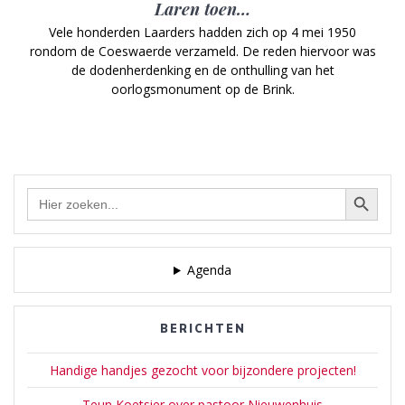
Laren toen…
Vele honderden Laarders hadden zich op 4 mei 1950
rondom de Coeswaerde verzameld. De reden hiervoor was
de dodenherdenking en de onthulling van het
oorlogsmonument op de Brink.
Zoekknop
Zoek
naar:
Agenda
BERICHTEN
Handige handjes gezocht voor bijzondere projecten!
Teun Koetsier over pastoor Nieuwenhuis