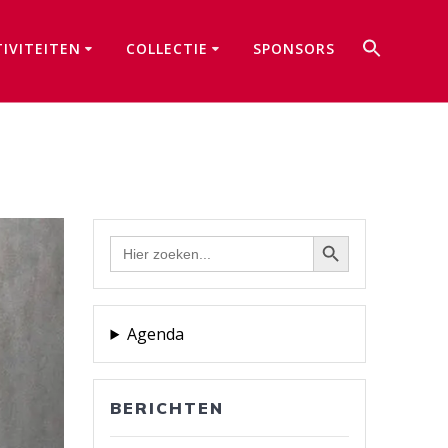
Zoek
TIVITEITEN
COLLECTIE
SPONSORS
naar:
Zoekkno
Zoekknop
Zoek
naar:
Agenda
BERICHTEN